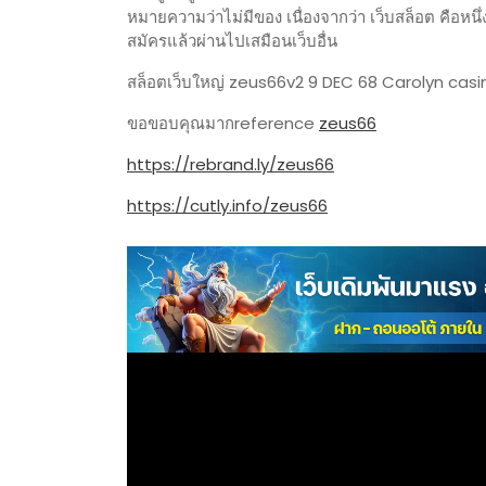
หมายความว่าไม่มีของ เนื่องจากว่า เว็บสล็อต คือหนึ่งใ
สมัครแล้วผ่านไปเสมือนเว็บอื่น
สล็อตเว็บใหญ่ zeus66v2 9 DEC 68 Carolyn casino
ขอขอบคุณมากreference
zeus66
https://rebrand.ly/zeus66
https://cutly.info/zeus66