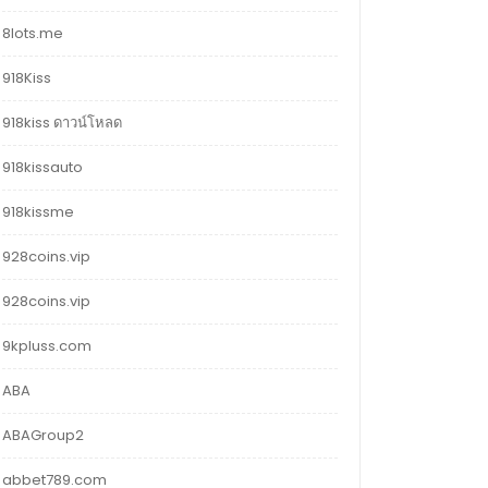
8lots.me
918Kiss
918kiss ดาวน์โหลด
918kissauto
918kissme
928coins.vip
928coins.vip
9kpluss.com
ABA
ABAGroup2
abbet789.com