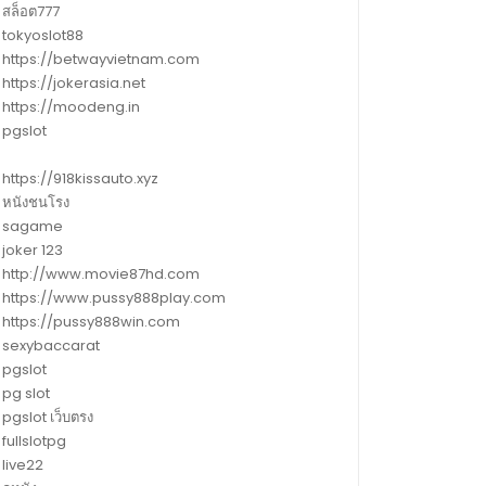
สล็อต777
tokyoslot88
https://betwayvietnam.com
https://jokerasia.net
https://moodeng.in
pgslot
https://918kissauto.xyz
หนังชนโรง
sagame
joker 123
http://www.movie87hd.com
https://www.pussy888play.com
https://pussy888win.com
sexybaccarat
pgslot
pg slot
pgslot เว็บตรง
fullslotpg
live22