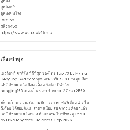
ดูหนัง
ดูหนังฟรี
ดูหนังชนโรง
faro168
สล็อต456
https://www.puntaek66.me
เรื่องล่าสุด
เครดิตฟรี คาสิโน ที่ดีที่สุด ของไทย Top 73 by Myrna
Hengjing168d.com ทุกยอดฝากรับ 500 บาท ยูสเดียว
เล่นได้ทุกเกม ไลฟ์สด สล็อต ยิงปลา กีฬา ไพ่
hengjing168 เกมสล็อตหลายร้อยแบบ 2 สิงหา 2569
สล็อตเว็บตรง เกมสดภาพชัด บรรยากาศพรีเมียม ฝากไม่
ถึงร้อย ได้สอยตังแน่ สายทุนน้อย สมัครด่วน คัดมาแล้ว
เล่นได้ทุกเกม สล็อต168 ห้ามพลาด โปรดีรออยู่ Top 10
by Erika tangtem168e.com 5 Sep 2026