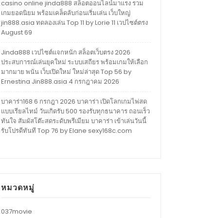
casino online jinda888 สล็อตออนไลน์มาแรง รวม
เกมยอดนิยม พร้อมเคล็ดลับก่อนเริ่มเล่น เว็บใหญ่
jin888.asia ทดลองเล่น Top 11 by Lorie 11 เวปไซต์ตรง
August 69
Jinda888 เวปไซต์แจกหนัก สล็อตเว็บตรง 2026
ประสบการณ์เล่นยุคใหม่ ระบบเสถียร พร้อมเกมให้เลือก
มากมาย พนัน เว็บเปิดใหม่ ใหม่ล่าสุด Top 56 by
Ernestina Jin888.asia 4 กรกฎาคม 2026
บาคาร่า168 6 กรกฎา 2026 บาคาร่า เปิดโลกเกมไพ่สด
แบบเรียลไทม์ วันเกิดรับ 500 รองรับทุกธนาคาร ถอนเร็ว
ทันใจ สัมผัสโต๊ะสดระดับพรีเมียม บาคาร่า เข้าเล่นวันนี้
รับโปรดีทันที Top 76 by Elane sexy168c.com
หมวดหมู่
037movie