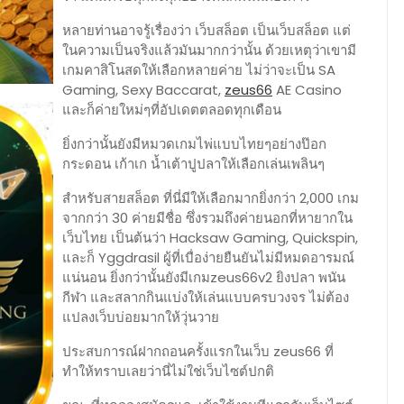
หลายท่านอาจรู้เรื่องว่า เว็บสล็อต เป็นเว็บสล็อต แต่
ในความเป็นจริงแล้วมันมากกว่านั้น ด้วยเหตุว่าเขามี
เกมคาสิโนสดให้เลือกหลายค่าย ไม่ว่าจะเป็น SA
Gaming, Sexy Baccarat,
zeus66
AE Casino
และก็ค่ายใหม่ๆที่อัปเดตตลอดทุกเดือน
ยิ่งกว่านั้นยังมีหมวดเกมไพ่แบบไทยๆอย่างป๊อก
กระดอน เก้าเก น้ำเต้าปูปลาให้เลือกเล่นเพลินๆ
สำหรับสายสล็อต ที่นี่มีให้เลือกมากยิ่งกว่า 2,000 เกม
จากกว่า 30 ค่ายมีชื่อ ซึ่งรวมถึงค่ายนอกที่หายากใน
เว็บไทย เป็นต้นว่า Hacksaw Gaming, Quickspin,
และก็ Yggdrasil ผู้ที่เบื่อง่ายยืนยันไม่มีหมดอารมณ์
แน่นอน ยิ่งกว่านั้นยังมีเกมzeus66v2 ยิงปลา พนัน
กีฬา และสลากกินแบ่งให้เล่นแบบครบวงจร ไม่ต้อง
แปลงเว็บบ่อยมากให้วุ่นวาย
ประสบการณ์ฝากถอนครั้งแรกในเว็บ zeus66 ที่
ทำให้ทราบเลยว่านี่ไม่ใช่เว็บไซต์ปกติ