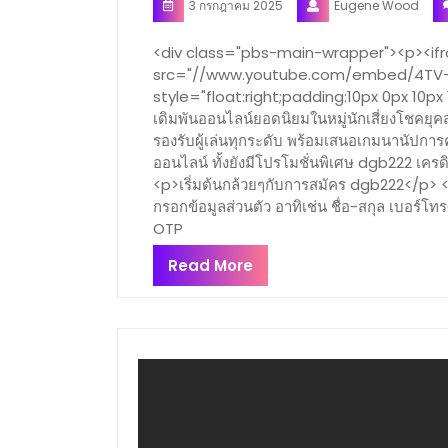
3 กรกฎาคม 2025
Eugene Wood
<div class="pbs-main-wrapper"><p><if
src="//www.youtube.com/embed/4TV-M
style="float:right;padding:10px 0px 10p
เดิมพันออนไลน์ยอดนิยมในหมู่นักเสี่ยงโชคยุคส
รองรับผู้เล่นทุกระดับ พร้อมเสนอเกมนานัปการค
ออนไลน์ ทั้งยังมีโปรโมชั่นพิเศษ dgb222 เครด
<p>เริ่มต้นกล้วยๆกับการสมัคร dgb222</p> <p
กรอกข้อมูลส่วนตัว อาทิเช่น ชื่อ-สกุล เบอร์โทร
OTP
Read More