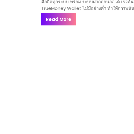
มือถือทุกระบบ พร้อม ระบบฝากถอนออโต้ เร็วทันใจใ
TrueMoney Wallet ไม่มีอย่างต่ำ ทำให้การพนั
Read More