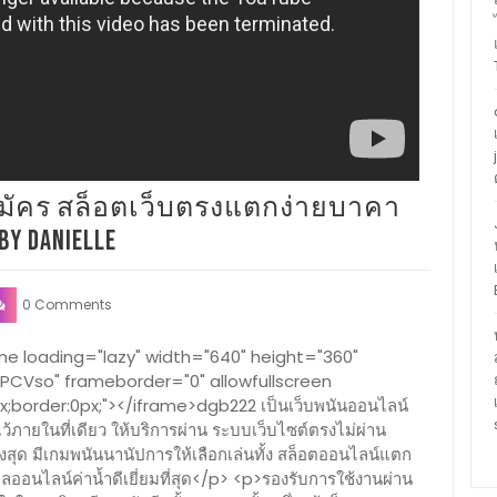
 สมัคร สล็อตเว็บตรงแตกง่ายบาคา
by Danielle
0 Comments
e loading="lazy" width="640" height="360"
Vso" frameborder="0" allowfullscreen
px;border:0px;"></iframe>dgb222 เป็นเว็บพนันออนไลน์
ภายในที่เดียว ให้บริการผ่าน ระบบเว็บไซต์ตรงไม่ผ่าน
ายสูงสุด มีเกมพนันนานัปการให้เลือกเล่นทั้ง สล็อตออนไลน์แตก
บอลออนไลน์ค่าน้ำดีเยี่ยมที่สุด</p> <p>รองรับการใช้งานผ่าน