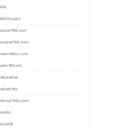
ABA
ABAGroup2
abbet789.com
acebet789.com
aden168ss.com
adm789.info
allbestbet
allbet24hr
allone745s.com
alot66
alot666