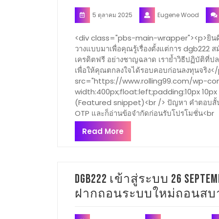
5 ตุลาคม 2025
Eugene Wood
<div class="pbs-main-wrapper"><p>ยินดีต้อน
วางแบบมาเพื่อคุณรู้เรื่องตั้งแต่การ dgb222
เครดิตฟรี อย่างชาญฉลาด เราย้ำวิธีปฏิบัติที
เพื่อให้คุณตกลงใจได้รอบคอบก่อนลงทุนจริ
src="https://www.rolling99.com/wp-co
width:400px;float:left;padding:10px 10px 1
(Featured snippet)<br /> ปัญหา คำตอบสั้น
OTP และก็อ่านข้อจำกัดก่อนรับโปรโมชั่น<br
Read More
dgb222 เข้าสู่ระบบ 26 Septem
ฝากถอนระบบใหม่ถอนสบายใจ