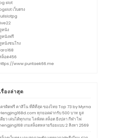
pg slot
pgslot เว็บตรง
fullslotpg
live22
ดูหนัง
ดูหนังฟรี
ดูหนังชนโรง
faro168
สล็อต456
https://www.puntaek66.me
เรื่องล่าสุด
เครดิตฟรี คาสิโน ที่ดีที่สุด ของไทย Top 73 by Myrna
Hengjing168d.com ทุกยอดฝากรับ 500 บาท ยูส
เดียว เล่นได้ทุกเกม ไลฟ์สด สล็อต ยิงปลา กีฬา ไพ่
hengjing168 เกมสล็อตหลายร้อยแบบ 2 สิงหา 2569
สล็อตเว็บตรง เกมสดภาพชัด บรรยากาศพรีเมียม ฝาก