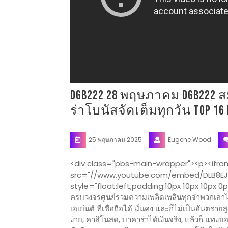
dgb222 28 พฤษภาคม dgb222
ร่าโบนัสจัดเต็มทุกวัน Top 16 
25 พฤษภาคม 2025
Eugene Wood
<div class="pbs-main-wrapper"><p><ifram
src="//www.youtube.com/embed/DLB8EJPC
style="float:left;padding:10px 10px 10px 0
ครบวงจรศูนย์รวมความเพลิดเพลินทุกจำพวกเอาไว้
เอเย่นต์ ที่เชื่อถือได้ มั่นคง และก็ไม่เป็นอันตร
ง่าย, คาสิโนสด, บาคาร่าได้เงินจริง, แล้วก็ แทง