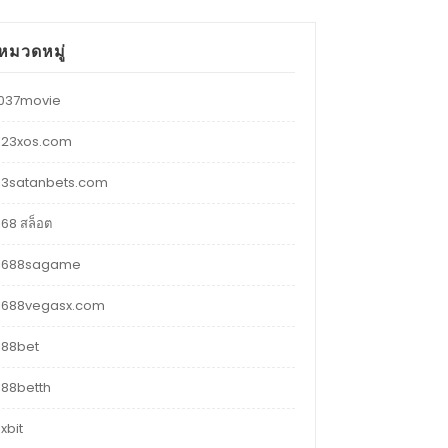
หมวดหมู่
037movie
123xos.com
13satanbets.com
168 สล็อต
1688sagame
1688vegasx.com
188bet
188betth
1xbit