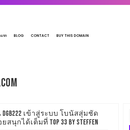
าแรก
BLOG
CONTACT
BUY THIS DOMAIN
.com
dgb222 เข้าสู่ระบบ โบนัสสุ่มชัด
นุกได้เต็มที่ Top 33 by Steffen