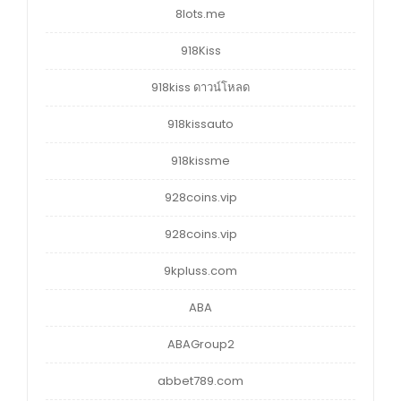
8lots.me
918Kiss
918kiss ดาวน์โหลด
918kissauto
918kissme
928coins.vip
928coins.vip
9kpluss.com
ABA
ABAGroup2
abbet789.com