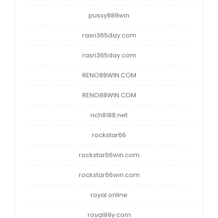
pussy888win
rasri365day.com
rasri365day.com
RENO88WIN.COM
RENO88WIN.COM
rich8188.net
rockstar66
rockstar66win.com
rockstar66win.com
royal online
royal99y.com