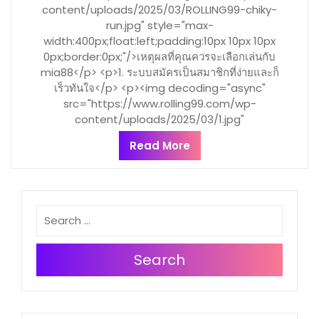
content/uploads/2025/03/ROLLING99-chiky-
run.jpg" style="max-
width:400px;float:left;padding:10px 10px 10px
0px;border:0px;"/>เหตุผลที่คุณควรจะเลือกเล่นกับ
mia88</p> <p>1. ระบบสมัครเป็นสมาชิกที่ง่ายและก็
เร็วทันใจ</p> <p><img decoding="async"
src="https://www.rolling99.com/wp-
content/uploads/2025/03/1.jpg"
Read More
Search