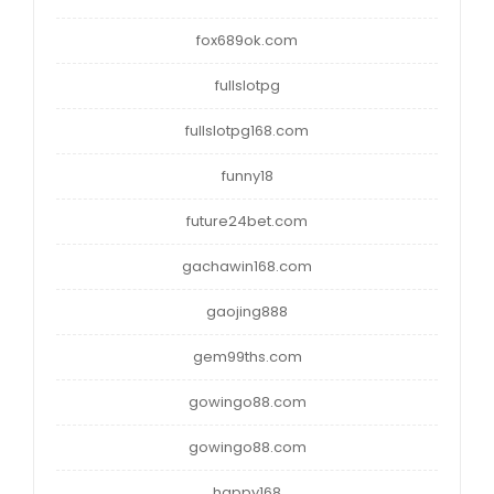
fox689ok.com
fullslotpg
fullslotpg168.com
funny18
future24bet.com
gachawin168.com
gaojing888
gem99ths.com
gowingo88.com
gowingo88.com
happy168