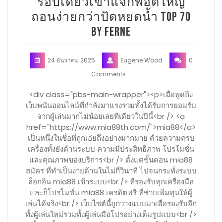
รอบเดียวเข้าแจ็กพอตใหญ่
ถอนง่ายกว่าปัดหยดน้ำ Top 70
by Ferne
24 ธันวาคม 2025
Eugene Wood
0
Comments
<div class="pbs-main-wrapper"><p>เมื่อพูดถึง
เว็บพนันออนไลน์ที่กำลังมาแรงรวมทั้งได้รับการยอมรับ
จากผู้เล่นมากไม่น้อยเลยทีเดียวในปีนี้<br /> <a
href="https://www.mia88th.com/">mia88</a>
เป็นหนึ่งในชื่อที่ถูกเอ่ยถึงอย่างมากมาย ด้วยความครบ
เครื่องทั้งยังด้านระบบ ความมีประสิทธิภาพ โปรโมชั่น
และคุณภาพของบริการ<br /> ตั้งแต่ขั้นตอน mia88
สมัคร ที่ทำเป็นง่ายด้านในไม่กี่วินาที ไปจนกระทั่งระบบ
ล็อกอิน mia88 เข้าระบบ<br /> ที่รองรับทุกเครื่องมือ
และก็โปรโมชั่น mia88 เครดิตฟรี ที่ช่วยเพิ่มทุนให้ผู้
เล่นได้จริง<br /> เว็บไซต์นี้ถูกวางแบบมาเพื่อรองรับอีก
ทั้งผู้เล่นใหม่รวมทั้งผู้เล่นมือโปรอย่างเต็มรูปแบบ<br />