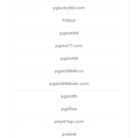
pglucky168.com
PGSlot
pgslot168
pgslot77.com
pgslot99
pgslot9999.co
pgslot999bets.com
pgslotth
pgสล็อต
play97vip.com
pokbet