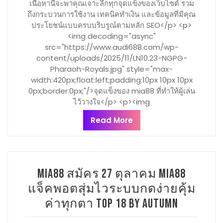
เนื้อหานี้จะพาคุณเจาะลึกทุกจุดแข็งของเว็บไซต์ รวม
ถึงกระบวนการใช้งาน เทคนิคทำเงิน และข้อมูลที่มีคุณ
ประโยชน์แบบครบบริบรูณ์ตามหลัก SEO</p> <p>
<img decoding="async"
src="https://www.audi688.com/wp-
content/uploads/2025/11/LN10.23-NGPG-
Pharaoh-Royals.jpg" style="max-
width:420px;float:left;padding:10px 10px 10px
0px;border:0px;"/>จุดแข็งของ mia88 ที่ทำให้ผู้เล่น
ไว้วางใจ</p> <p><img
Read More
mia88 สมัคร 27 ตุลาคม mia88
แจ็คพอตสุ่มไวระบบกดง่ายคุ้ม
ค่าทุกตา Top 18 by Autumn