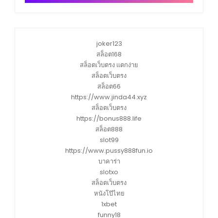
joker123
สล็อต168
สล็อตเว็บตรง แตกง่าย
สล็อตเว็บตรง
สล็อต66
https://www.jinda44.xyz
สล็อตเว็บตรง
https://bonus888.life
สล็อต888
slot99
https://www.pussy888fun.io
บาคาร่า
slotxo
สล็อตเว็บตรง
หนังโป๊ไทย
1xbet
funny18