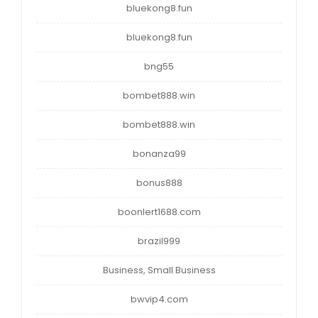
bluekong8.fun
bluekong8.fun
bng55
bombet888.win
bombet888.win
bonanza99
bonus888
boonlert1688.com
brazil999
Business, Small Business
bwvip4.com