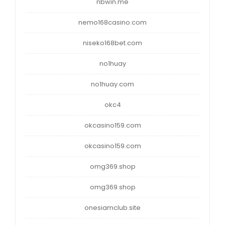
nbwin.me
nemo168casino.com
niseko168bet.com
no1huay
no1huay.com
okc4
okcasino159.com
okcasino159.com
omg369.shop
omg369.shop
onesiamclub.site