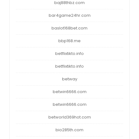
baj88thbz.com
bar4game24hr.com
baslot168bet.com
bbp168.me
betflixtikto.info
betflixtikto.info
betway
betwin6666.com
betwin6666.com
betworld369hot.com
bio285th.com