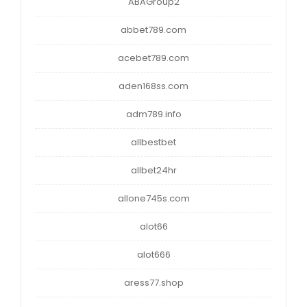
ABAGroup2
abbet789.com
acebet789.com
aden168ss.com
adm789.info
allbestbet
allbet24hr
allone745s.com
alot66
alot666
aress77.shop