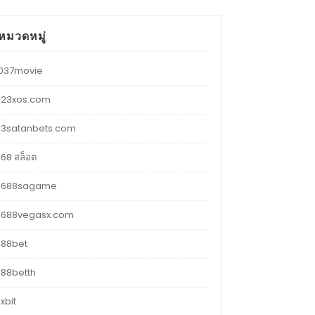
หมวดหมู่
037movie
123xos.com
13satanbets.com
168 สล็อต
1688sagame
1688vegasx.com
188bet
188betth
1xbit