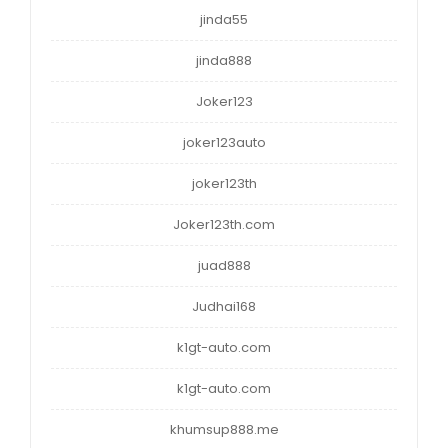
jinda55
jinda888
Joker123
joker123auto
joker123th
Joker123th.com
juad888
Judhai168
k1gt-auto.com
k1gt-auto.com
khumsup888.me