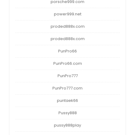
porsche999.com
power999.net
proded888x.com
proded888x.com
PunPro66
PunPro66.com
PunPro777
PunPro777.com
puntaek66
Pussy888
pussy888play