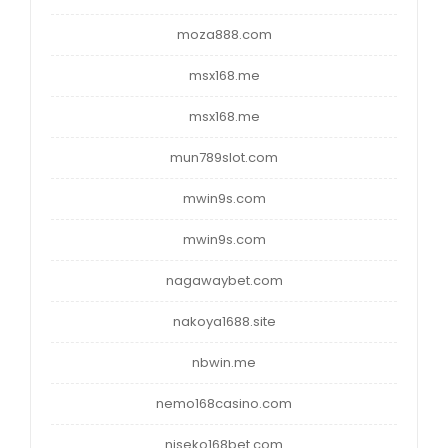
moza888.com
msx168.me
msx168.me
mun789slot.com
mwin9s.com
mwin9s.com
nagawaybet.com
nakoya1688.site
nbwin.me
nemo168casino.com
niseko168bet.com