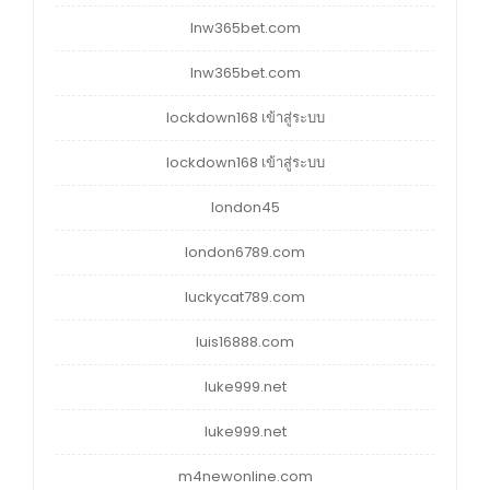
lnw365bet.com
lnw365bet.com
lockdown168 เข้าสู่ระบบ
lockdown168 เข้าสู่ระบบ
london45
london6789.com
luckycat789.com
luis16888.com
luke999.net
luke999.net
m4newonline.com