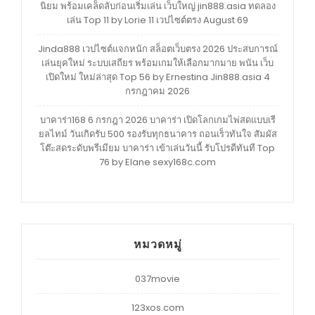
นิยม พร้อมเคล็ดลับก่อนเริ่มเล่น เว็บใหญ่ jin888.asia ทดลอง
เล่น Top 11 by Lorie 11 เวปไซต์ตรง August 69
Jinda888 เวปไซต์แจกหนัก สล็อตเว็บตรง 2026 ประสบการณ์
เล่นยุคใหม่ ระบบเสถียร พร้อมเกมให้เลือกมากมาย พนัน เว็บ
เปิดใหม่ ใหม่ล่าสุด Top 56 by Ernestina Jin888.asia 4
กรกฎาคม 2026
บาคาร่า168 6 กรกฎา 2026 บาคาร่า เปิดโลกเกมไพ่สดแบบเรี
ยลไทม์ วันเกิดรับ 500 รองรับทุกธนาคาร ถอนเร็วทันใจ สัมผัส
โต๊ะสดระดับพรีเมียม บาคาร่า เข้าเล่นวันนี้ รับโปรดีทันที Top
76 by Elane sexy168c.com
หมวดหมู่
037movie
123xos.com