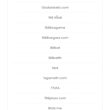
13satanbets.com
168 สล็อต
1688sagame
1688vegasx.com
188bet
188betth
1xbit
1xgameth.com
77UFA
789pluss.com
8lots.me