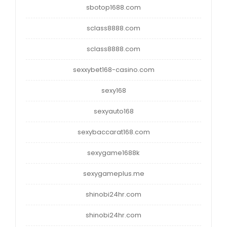
sbotop1688.com
sclass8888.com
sclass8888.com
sexxybet168-casino.com
sexy168
sexyauto168
sexybaccarat168.com
sexygame1688k
sexygameplus.me
shinobi24hr.com
shinobi24hr.com