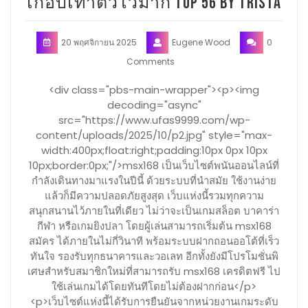
เกือบเท่าตัวไวมาก Top 56 by Trista
20 พฤศจิกายน 2025
Eugene Wood
0
Comments
<div class="pbs-main-wrapper"><p><img
decoding="async"
src="https://www.ufas9999.com/wp-
content/uploads/2025/10/p2.jpg" style="max-
width:400px;float:right;padding:10px 0px 10px
10px;border:0px;"/>msx168 เป็นเว็บไซต์พนันออนไลน์ที่
กำลังเดินทางมาแรงในปีนี้ ด้วยระบบที่นำสมัย ใช้งานง่าย
แล้วก็มีความปลอดภัยสูงสุด เว็บแห่งนี้รวมทุกความ
สนุกสนานไว้ภายในที่เดียว ไม่ว่าจะเป็นเกมสล็อต บาคาร่า
กีฬา หรือเกมยิงปลา โดยผู้เล่นสามารถเริ่มต้น msx168
สมัคร ได้ภายในไม่กี่วินาที พร้อมระบบฝากถอนออโต้ที่เร็ว
ทันใจ รองรับทุกธนาคารและวอเลท อีกทั้งยังมีโปรโมชั่นพิ
เศษสำหรับสมาชิกใหม่ที่สามารถรับ msx168 เครดิตฟรี ไป
ใช้เล่นเกมได้โดยทันทีโดยไม่ต้องฝากก่อน</p>
<p>เว็บไซต์แห่งนี้ได้รับการยืนยันจากหน่วยงานเกมระดับ