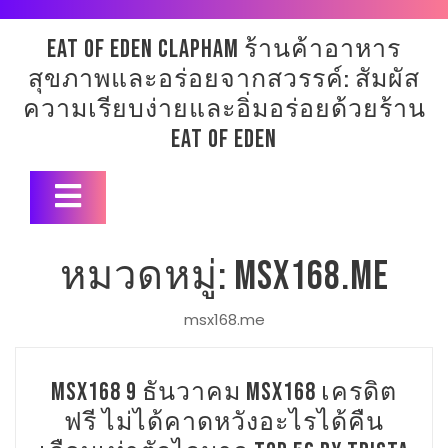
Skip
to
eat of eden clapham ร้านค้าอาหาร
content
สุขภาพและอร่อยจากสวรรค์: สัมผัส
ความเรียบง่ายและอิ่มอร่อยด้วยร้าน
Eat of Eden
Open
Button
หมวดหมู่:
msx168.me
msx168.me
msx168 9 ธันวาคม msx168 เครดิต
ฟรี ไม่ได้คาดหวังอะไรได้คืน