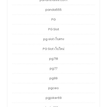
panda555
PG
PG Slot
pg slot เว็บตรง
PG Slot เว็บใหม่
pg718
pg77
pg99
pgceo
pgjoker69