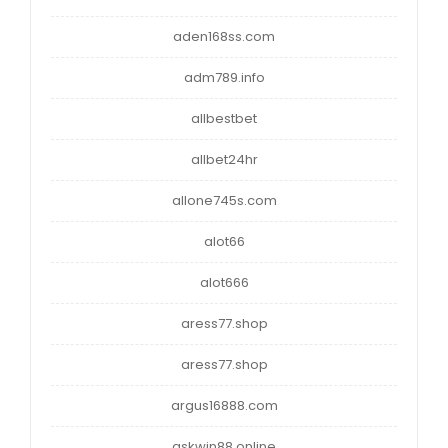
aden168ss.com
adm789.info
allbestbet
allbet24hr
allone745s.com
alot66
alot666
aress77.shop
aress77.shop
argus16888.com
askwin88.online