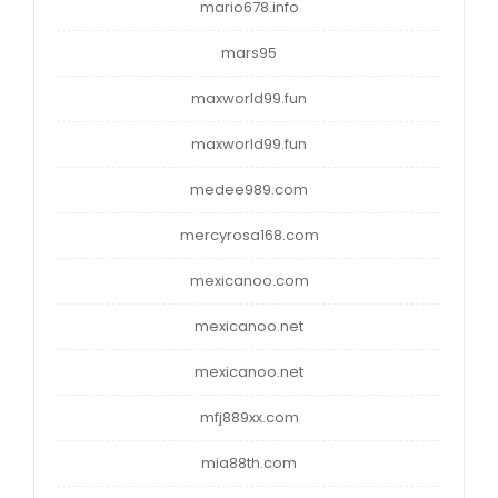
mario678.info
mars95
maxworld99.fun
maxworld99.fun
medee989.com
mercyrosa168.com
mexicanoo.com
mexicanoo.net
mexicanoo.net
mfj889xx.com
mia88th.com