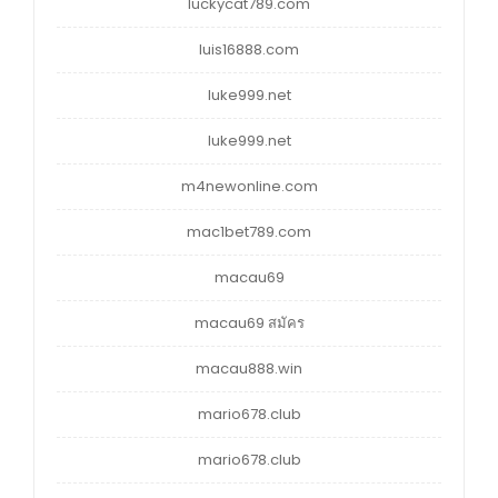
luckycat789.com
luis16888.com
luke999.net
luke999.net
m4newonline.com
mac1bet789.com
macau69
macau69 สมัคร
macau888.win
mario678.club
mario678.club