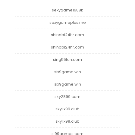
sexygame1688k
sexygameplus.me
shinobi24hr.com
shinobi24hr.com
sing55fun.com
six9game.win
six9game.win
sky2899.com
skylix99.club
skylix99.club
sl99games.com