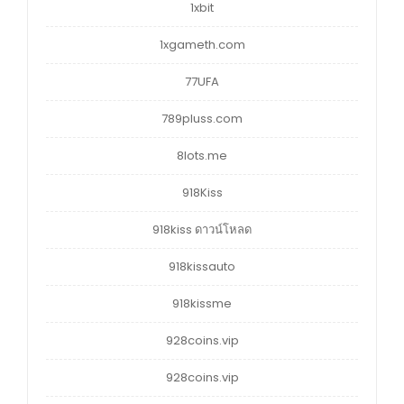
1xbit
1xgameth.com
77UFA
789pluss.com
8lots.me
918Kiss
918kiss ดาวน์โหลด
918kissauto
918kissme
928coins.vip
928coins.vip