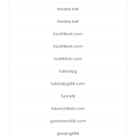
fiwdee.bet
fiwdee.bet
fizz169bet.com
fizz169bet.com
fox689ok.com
fullslotpg
fullslotpg168.com
funny18
future24bet.com
gachawin168.com
gaojing888