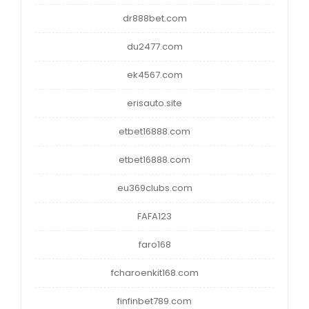
dr888bet.com
du2477.com
ek4567.com
erisauto.site
etbet16888.com
etbet16888.com
eu369clubs.com
FAFA123
faro168
fcharoenkit168.com
finfinbet789.com