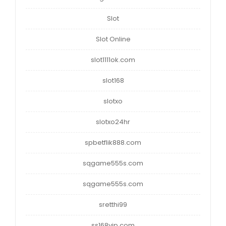
Slot
Slot Online
slot1111ok.com
slot168
slotxo
slotxo24hr
spbetflik888.com
sqgame555s.com
sqgame555s.com
sretthi99
ss168vip.com