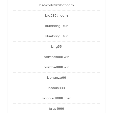
betworld369hot.com
bio285th.com
bluekong8.fun
bluekong8.fun
bng55
bombet888.win
bombet888.win
bonanza99
bonus888
boonlert1688.com
brazil999