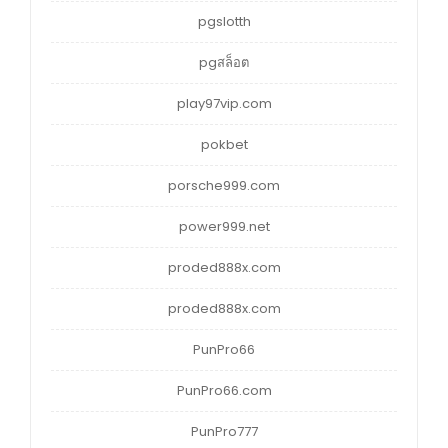
pgslotth
pgสล็อต
play97vip.com
pokbet
porsche999.com
power999.net
proded888x.com
proded888x.com
PunPro66
PunPro66.com
PunPro777