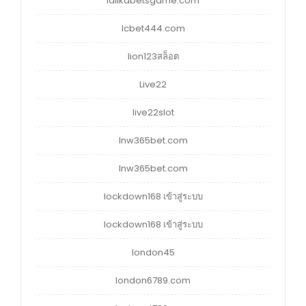
lalikabetsgame.com
lcbet444.com
lion123สล็อต
Live22
live22slot
lnw365bet.com
lnw365bet.com
lockdown168 เข้าสู่ระบบ
lockdown168 เข้าสู่ระบบ
london45
london6789.com