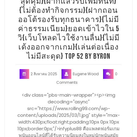
สุดคุ้ม}{ฝากแล้วรับเพิ่มทันที}
{ไม่ต้องทำกิจกรรม}{ฝากถอน
ออโต้รองรับทุกธนาคาร}{ไม่มี
ค่าธรรมเนียม}ยอดเข้าไวใน 5
วิ{เว็บโหลดไวใช้งานลื่น}{ไม่มี
เด้งออกจากเกม}{เล่นต่อเนื่อง
ไม่มีสะดุด} Top 52 by Byron
2 สิงหาคม 2025
Eugene Wood
0
Comments
<div class="pbs-main-wrapper"><p><img
decoding="async"
src="https://www.rolling99.com/wp-
content/uploads/2025/03/1.jpg" style="max-
width:430px;float:right;padding:10px 0px 10px
10px;border:0px;"/>infyplus88 คือแพลตฟอร์มเกม
พนันออนไลน์ที่ได้รับความนิยมสูงในหมู่นักพนันสมัย