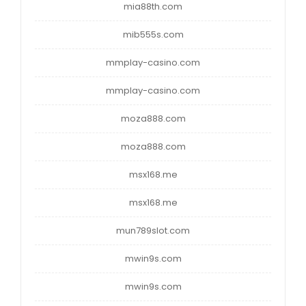
mia88th.com
mib555s.com
mmplay-casino.com
mmplay-casino.com
moza888.com
moza888.com
msx168.me
msx168.me
mun789slot.com
mwin9s.com
mwin9s.com