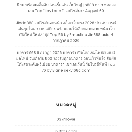
นิยม พร้อมเคล็ดลับก่อนเริ่มเล่น เว็บใหญ่ jin888.asia ทดลอง
เล่น Top 11 by Lorie 11 เวปไซต์ตรง August 69
Jinda888 เวปไซต์แจกหนัก สล็อตเว็บตรง 2026 ประสบการณ์
เล่นยุคใหม่ ระบบเสถียร พร้อมเกมให้เลือกมากมาย พนัน เว็บ
เปิดใหม่ ใหม่ล่าสุด Top 56 by Ernestina Jin888.asia 4
กรกฎาคม 2026
บาคาร่า168 6 กรกฎา 2026 บาคาร่า เปิดโลกเกมไพ่สดแบบเรี
ยลไทม์ วันเกิดรับ 500 รองรับทุกธนาคาร ถอนเร็วทันใจ สัมผัส
โต๊ะสดระดับพรีเมียม บาคาร่า เข้าเล่นวันนี้ รับโปรดีทันที Top
76 by Elane sexy168c.com
หมวดหมู่
037movie
123xos.com