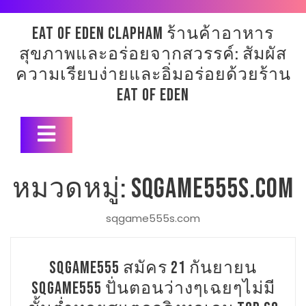
Skip
to
eat of eden clapham ร้านค้าอาหาร
content
สุขภาพและอร่อยจากสวรรค์: สัมผัส
ความเรียบง่ายและอิ่มอร่อยด้วยร้าน
Eat of Eden
Open
Button
หมวดหมู่:
sqgame555s.com
sqgame555s.com
sqgame555 สมัคร 21 กันยายน
sqgame555 ปั่นตอนว่างๆเฉยๆไม่มี