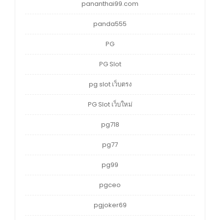
pananthai99.com
panda555
PG
PG Slot
pg slot เว็บตรง
PG Slot เว็บใหม่
pg718
pg77
pg99
pgceo
pgjoker69