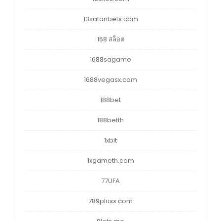
13satanbets.com
168 สล็อต
1688sagame
1688vegasx.com
188bet
188betth
1xbit
1xgameth.com
77UFA
789pluss.com