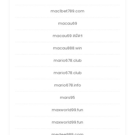
mac1bet789.com
macau69
macau69 สมัคร
macau888.win
mario678.club
mario678.club
mario678.info
mars95
maxworld99.fun
maxworld99.fun
medee989.com