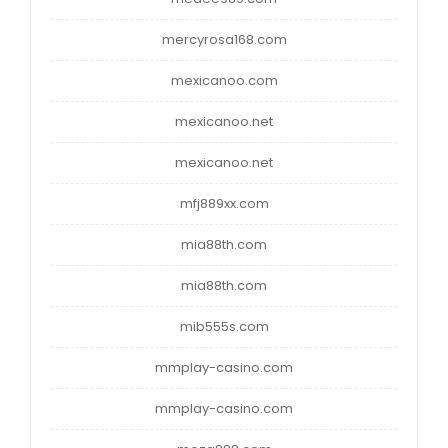
mercyrosa168.com
mexicanoo.com
mexicanoo.net
mexicanoo.net
mfj889xx.com
mia88th.com
mia88th.com
mib555s.com
mmplay-casino.com
mmplay-casino.com