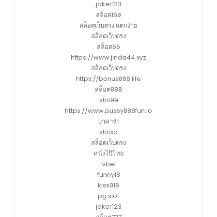
joker123
สล็อต168
สล็อตเว็บตรง แตกง่าย
สล็อตเว็บตรง
สล็อต66
https://www.jinda44.xyz
สล็อตเว็บตรง
https://bonus888.life
สล็อต888
slot99
https://www.pussy888fun.io
บาคาร่า
slotxo
สล็อตเว็บตรง
หนังโป๊ไทย
1xbet
funny18
kiss918
pg slot
joker123