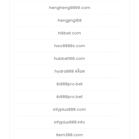
hengheng9899.com
hengjing168
hi6bet.com
hiso8888s.com
hubbet168.com
hydra888 สล็อต
ib888pro.bet
ib888pro.bet
infyplus888.com
infyplus888.info
item388.com