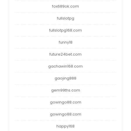
fox689ok.com
fullslotpg
fullslotpg168.com
funny18
future24bet.com
gachawin168.com
gaojing888
gem99ths.com
gowingo88.com
gowingo88.com
happy168