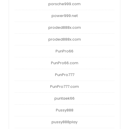
porsche999.com
power999.net
proded888x.com
proded888x.com
PunPro66
PunPro66.com
PunPro777
PunPro777.com
puntaek66
Pussy888
pussy888play