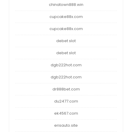
chinatown888.win
cupcake88x.com
cupcake88x.com
debet slot
debet slot
dgb222hot.com
dgb222hot.com
dr888bet.com
du2477.com
ek4567.com
erisauto.site