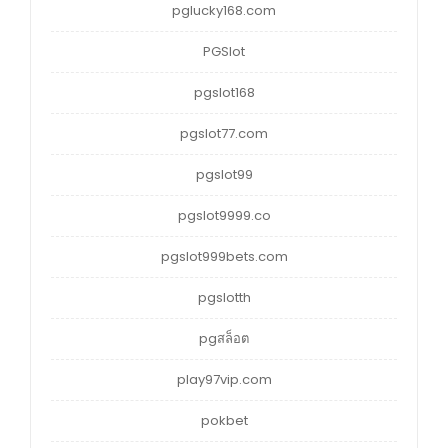
pglucky168.com
PGSlot
pgslot168
pgslot77.com
pgslot99
pgslot9999.co
pgslot999bets.com
pgslotth
pgสล็อต
play97vip.com
pokbet