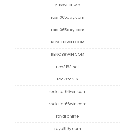
pussy888win
rasri365day.com
rasri365day.com
RENO88WIN.COM
RENO88WIN.COM
rich8188.net
rockstar66
rockstar66win.com
rockstar66win.com
royal online
royal99y.com