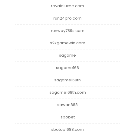
royaleluxee.com
run24pro.com
runway789s.com
s2kgamewin.com
sagame
sagame168
sagame168th
sagame168th.com
sawan888
sbobet
sbotop1688.com