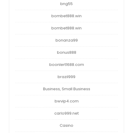
bng55
bombet888.win
bombet888.win
bonanza99
bonus888
boonlert1688.com
brazil999
Business, Small Business
bwvip4.com
carlo999.net
Casino