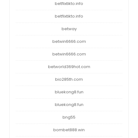
betflixtikto.info
betflixtikto.info
betway
betwin6666.com
betwin6666.com
betworld369hot.com
bio285th.com
bluekong8.fun
bluekong8.fun
bng55
bombet888.win