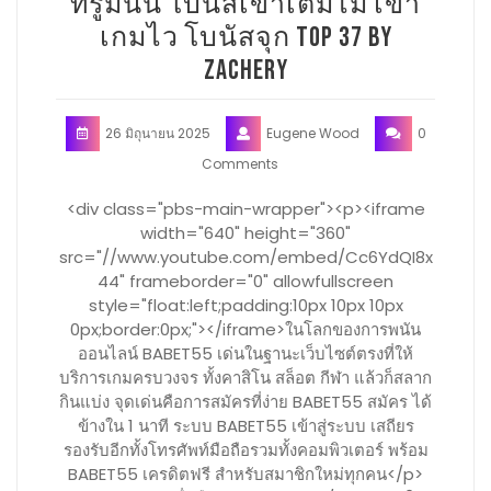
ทรูมันนี่ โบนัสเข้าเต็มไม้ เข้า
เกมไว โบนัสจุก Top 37 by
Zachery
26 มิถุนายน 2025
Eugene Wood
0
Comments
<div class="pbs-main-wrapper"><p><iframe
width="640" height="360"
src="//www.youtube.com/embed/Cc6YdQI8x
44" frameborder="0" allowfullscreen
style="float:left;padding:10px 10px 10px
0px;border:0px;"></iframe>ในโลกของการพนัน
ออนไลน์ BABET55 เด่นในฐานะเว็บไซต์ตรงที่ให้
บริการเกมครบวงจร ทั้งคาสิโน สล็อต กีฬา แล้วก็สลาก
กินแบ่ง จุดเด่นคือการสมัครที่ง่าย BABET55 สมัคร ได้
ข้างใน 1 นาที ระบบ BABET55 เข้าสู่ระบบ เสถียร
รองรับอีกทั้งโทรศัพท์มือถือรวมทั้งคอมพิวเตอร์ พร้อม
BABET55 เครดิตฟรี สำหรับสมาชิกใหม่ทุกคน</p>