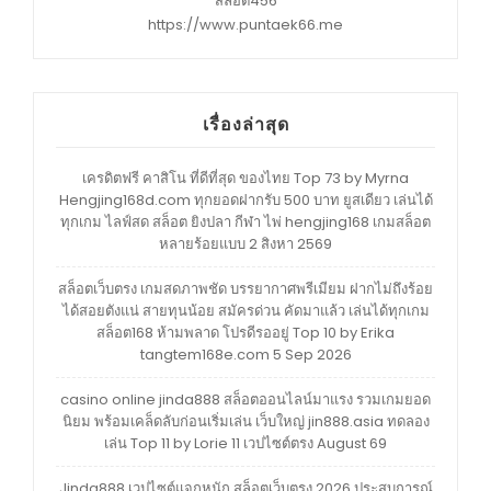
สล็อต456
https://www.puntaek66.me
เรื่องล่าสุด
เครดิตฟรี คาสิโน ที่ดีที่สุด ของไทย Top 73 by Myrna
Hengjing168d.com ทุกยอดฝากรับ 500 บาท ยูสเดียว เล่นได้
ทุกเกม ไลฟ์สด สล็อต ยิงปลา กีฬา ไพ่ hengjing168 เกมสล็อต
หลายร้อยแบบ 2 สิงหา 2569
สล็อตเว็บตรง เกมสดภาพชัด บรรยากาศพรีเมียม ฝากไม่ถึงร้อย
ได้สอยตังแน่ สายทุนน้อย สมัครด่วน คัดมาแล้ว เล่นได้ทุกเกม
สล็อต168 ห้ามพลาด โปรดีรออยู่ Top 10 by Erika
tangtem168e.com 5 Sep 2026
casino online jinda888 สล็อตออนไลน์มาแรง รวมเกมยอด
นิยม พร้อมเคล็ดลับก่อนเริ่มเล่น เว็บใหญ่ jin888.asia ทดลอง
เล่น Top 11 by Lorie 11 เวปไซต์ตรง August 69
Jinda888 เวปไซต์แจกหนัก สล็อตเว็บตรง 2026 ประสบการณ์