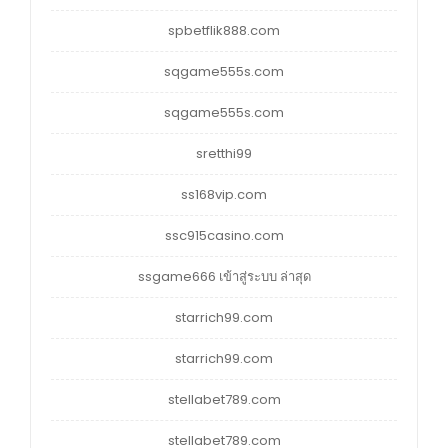
spbetflik888.com
sqgame555s.com
sqgame555s.com
sretthi99
ss168vip.com
ssc915casino.com
ssgame666 เข้าสู่ระบบ ล่าสุด
starrich99.com
starrich99.com
stellabet789.com
stellabet789.com