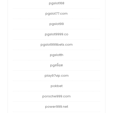
pgslot168
pgslot77.com
pgslot99
pgslot9999.co
pgslot999bets.com
pgslotth
pgสล็อต
play97vip.com
pokbet
porsche999.com
power999.net