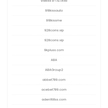
918kiss ดาวน์โหลด
918kissauto
918kissme
928coins.vip
928coins.vip
9kpluss.com
ABA
ABAGroup2
abbet789.com
acebet789.com
aden168ss.com