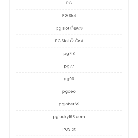
PG
PG Slot
pg slot เว็บตรง
PG Slot เว็บใหม่
pg718
pg77
pg99
pgceo
pgjoker69
pglucky168.com
PGSlot