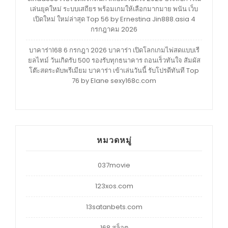
เล่นยุคใหม่ ระบบเสถียร พร้อมเกมให้เลือกมากมาย พนัน เว็บ
เปิดใหม่ ใหม่ล่าสุด Top 56 by Ernestina Jin888.asia 4
กรกฎาคม 2026
บาคาร่า168 6 กรกฎา 2026 บาคาร่า เปิดโลกเกมไพ่สดแบบเรี
ยลไทม์ วันเกิดรับ 500 รองรับทุกธนาคาร ถอนเร็วทันใจ สัมผัส
โต๊ะสดระดับพรีเมียม บาคาร่า เข้าเล่นวันนี้ รับโปรดีทันที Top
76 by Elane sexy168c.com
หมวดหมู่
037movie
123xos.com
13satanbets.com
168 สล็อต