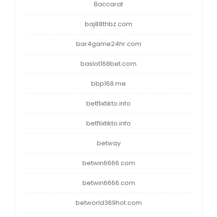
Baccarat
baj88thbz.com
bar4game24hr.com
baslot168bet.com
bbp168.me
betflixtikto.info
betflixtikto.info
betway
betwin6666.com
betwin6666.com
betworld369hot.com