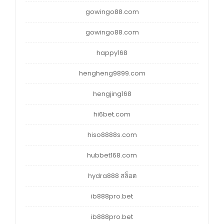
gowingo88.com
gowingo88.com
happy168
hengheng9899.com
hengjing168
hi6bet.com
hiso8888s.com
hubbet168.com
hydra888 สล็อต
ib888pro.bet
ib888pro.bet