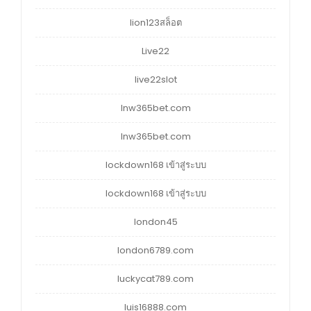
lion123สล็อต
Live22
live22slot
lnw365bet.com
lnw365bet.com
lockdown168 เข้าสู่ระบบ
lockdown168 เข้าสู่ระบบ
london45
london6789.com
luckycat789.com
luis16888.com