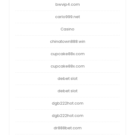
bwvip4.com
carlo999.net
Casino
chinatown888.win
cupcake88x.com
cupcake88x.com
debet slot
debet slot
dgb222hot.com
dgb222hot.com
dr888bet.com