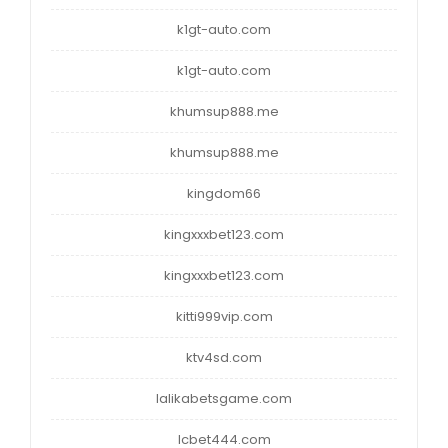
k1gt-auto.com
k1gt-auto.com
khumsup888.me
khumsup888.me
kingdom66
kingxxxbet123.com
kingxxxbet123.com
kitti999vip.com
ktv4sd.com
lalikabetsgame.com
lcbet444.com