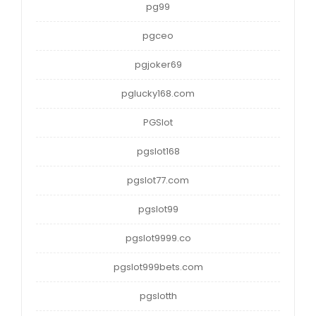
pg99
pgceo
pgjoker69
pglucky168.com
PGSlot
pgslot168
pgslot77.com
pgslot99
pgslot9999.co
pgslot999bets.com
pgslotth