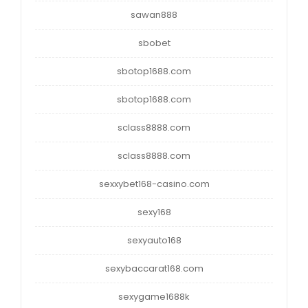
sawan888
sbobet
sbotop1688.com
sbotop1688.com
sclass8888.com
sclass8888.com
sexxybet168-casino.com
sexy168
sexyauto168
sexybaccarat168.com
sexygame1688k