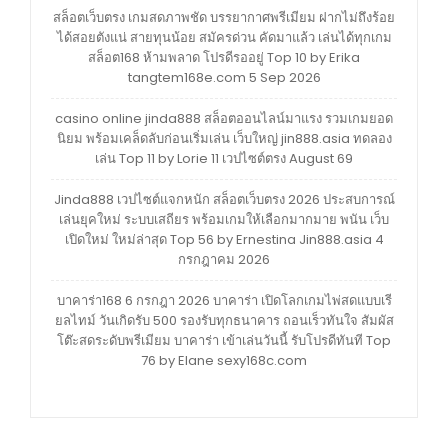
สล็อตเว็บตรง เกมสดภาพชัด บรรยากาศพรีเมียม ฝากไม่ถึงร้อย
ได้สอยตังแน่ สายทุนน้อย สมัครด่วน คัดมาแล้ว เล่นได้ทุกเกม
สล็อต168 ห้ามพลาด โปรดีรออยู่ Top 10 by Erika
tangtem168e.com 5 Sep 2026
casino online jinda888 สล็อตออนไลน์มาแรง รวมเกมยอด
นิยม พร้อมเคล็ดลับก่อนเริ่มเล่น เว็บใหญ่ jin888.asia ทดลอง
เล่น Top 11 by Lorie 11 เวปไซต์ตรง August 69
Jinda888 เวปไซต์แจกหนัก สล็อตเว็บตรง 2026 ประสบการณ์
เล่นยุคใหม่ ระบบเสถียร พร้อมเกมให้เลือกมากมาย พนัน เว็บ
เปิดใหม่ ใหม่ล่าสุด Top 56 by Ernestina Jin888.asia 4
กรกฎาคม 2026
บาคาร่า168 6 กรกฎา 2026 บาคาร่า เปิดโลกเกมไพ่สดแบบเรี
ยลไทม์ วันเกิดรับ 500 รองรับทุกธนาคาร ถอนเร็วทันใจ สัมผัส
โต๊ะสดระดับพรีเมียม บาคาร่า เข้าเล่นวันนี้ รับโปรดีทันที Top
76 by Elane sexy168c.com