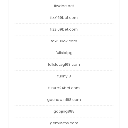
fiwdee.bet
fizz169bet.com
fizz169bet.com
fox689ok.com
fullslotpg
fullslotpg168.com
funny18
future24bet.com
gachawin168.com
gaojing888
gem99ths.com