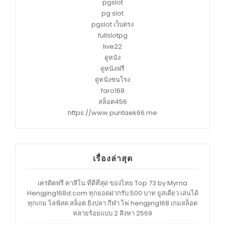
pgslot
pg slot
pgslot เว็บตรง
fullslotpg
live22
ดูหนัง
ดูหนังฟรี
ดูหนังชนโรง
faro168
สล็อต456
https://www.puntaek66.me
เรื่องล่าสุด
เครดิตฟรี คาสิโน ที่ดีที่สุด ของไทย Top 73 by Myrna
Hengjing168d.com ทุกยอดฝากรับ 500 บาท ยูสเดียว เล่นได้
ทุกเกม ไลฟ์สด สล็อต ยิงปลา กีฬา ไพ่ hengjing168 เกมสล็อต
หลายร้อยแบบ 2 สิงหา 2569