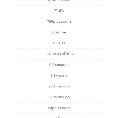
77UFA
789pluss.com
8lots.me
918Kiss
918kiss ดาวน์โหลด
918kissauto
918kissme
928coins.vip
928coins.vip
9kpluss.com