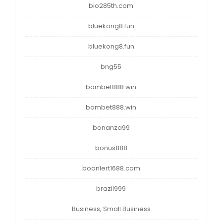
bio285th.com
bluekong8.fun
bluekong8.fun
bng55
bombet888.win
bombet888.win
bonanza99
bonus888
boonlert1688.com
brazil999
Business, Small Business