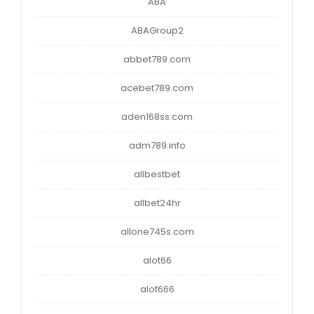
ABA
ABAGroup2
abbet789.com
acebet789.com
aden168ss.com
adm789.info
allbestbet
allbet24hr
allone745s.com
alot66
alot666