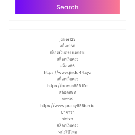
Search
joker123
สล็อต168
สล็อตเว็บตรง แตกง่าย
สล็อตเว็บตรง
สล็อต66
https://www.jinda44.xyz
สล็อตเว็บตรง
https://bonus888.life
สล็อต888
slot99
https://www.pussy888fun.io
บาคาร่า
slotxo
สล็อตเว็บตรง
หนังโป๊ไทย