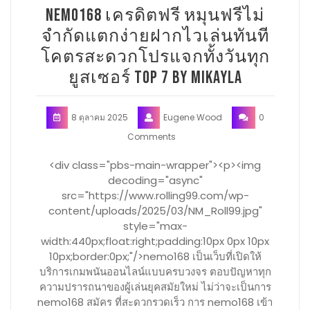
nemo168 เครดิตฟรี หมุนฟรีไม่
จำกัดแตกง่ายฝากไวเล่นทันที
โคตรสะดวกโปรแจกทั้งวันทุก
ยูสเซอร์ Top 7 by Mikayla
8 ตุลาคม 2025
Eugene Wood
0
Comments
<div class="pbs-main-wrapper"><p><img
decoding="async"
src="https://www.rolling99.com/wp-
content/uploads/2025/03/NM_Roll99.jpg"
style="max-
width:440px;float:right;padding:10px 0px 10px
10px;border:0px;"/>nemo168 เป็นเว็บที่เปิดให้
บริการเกมพนันออนไลน์แบบครบวงจร ตอบปัญหาทุก
ความปรารถนาของผู้เล่นยุคสมัยใหม่ ไม่ว่าจะเป็นการ
nemo168 สมัคร ที่สะดวกรวดเร็ว การ nemo168 เข้า