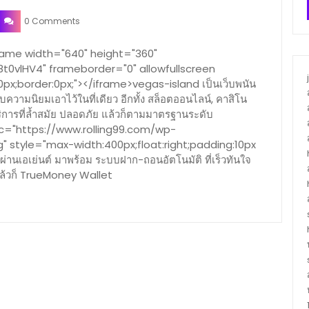
0 Comments
rame width="640" height="360"
vlHV4" frameborder="0" allowfullscreen
 0px;border:0px;"></iframe>vegas-island เป็นเว็บพนัน
บความนิยมเอาไว้ในที่เดียว อีกทั้ง สล็อตออนไลน์, คาสิโน
การที่ล้ำสมัย ปลอดภัย แล้วก็ตามมาตรฐานระดับ
c="https://www.rolling99.com/wp-
 style="max-width:400px;float:right;padding:10px
ผ่านเอเย่นต์ มาพร้อม ระบบฝาก-ถอนอัตโนมัติ ที่เร็วทันใจ
 แล้วก็ TrueMoney Wallet