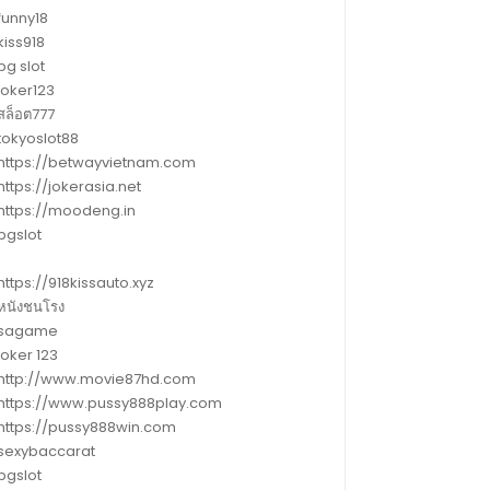
funny18
kiss918
pg slot
joker123
สล็อต777
tokyoslot88
https://betwayvietnam.com
https://jokerasia.net
https://moodeng.in
pgslot
https://918kissauto.xyz
หนังชนโรง
sagame
joker 123
http://www.movie87hd.com
https://www.pussy888play.com
https://pussy888win.com
sexybaccarat
pgslot