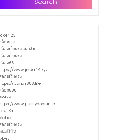
Search
joker123
สล็อต168
สล็อตเว็บตรง แตกง่าย
สล็อตเว็บตรง
สล็อต66
https://www.jinda44.xyz
สล็อตเว็บตรง
https://bonus888.life
สล็อต888
slot99
https://www.pussy888fun.io
บาคาร่า
slotxo
สล็อตเว็บตรง
หนังโป๊ไทย
1xbet