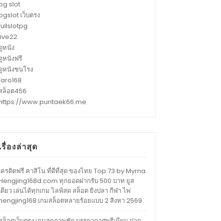
pg slot
pgslot เว็บตรง
fullslotpg
live22
ดูหนัง
ดูหนังฟรี
ดูหนังชนโรง
faro168
สล็อต456
https://www.puntaek66.me
เรื่องล่าสุด
เครดิตฟรี คาสิโน ที่ดีที่สุด ของไทย Top 73 by Myrna
Hengjing168d.com ทุกยอดฝากรับ 500 บาท ยูส
เดียว เล่นได้ทุกเกม ไลฟ์สด สล็อต ยิงปลา กีฬา ไพ่
hengjing168 เกมสล็อตหลายร้อยแบบ 2 สิงหา 2569
สล็อตเว็บตรง เกมสดภาพชัด บรรยากาศพรีเมียม ฝาก