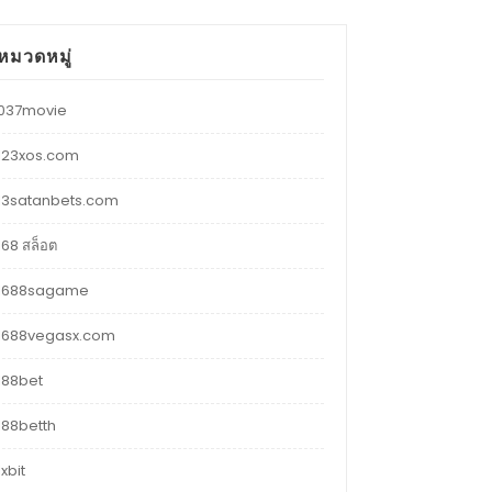
หมวดหมู่
037movie
123xos.com
13satanbets.com
168 สล็อต
1688sagame
1688vegasx.com
188bet
188betth
1xbit