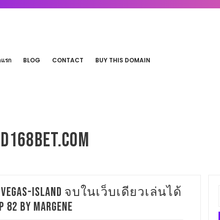
าแรก
BLOG
CONTACT
BUY THIS DOMAIN
nd168bet.com
r vegas-island จบในเว็บเดียวเล่นได้
p 82 by Margene