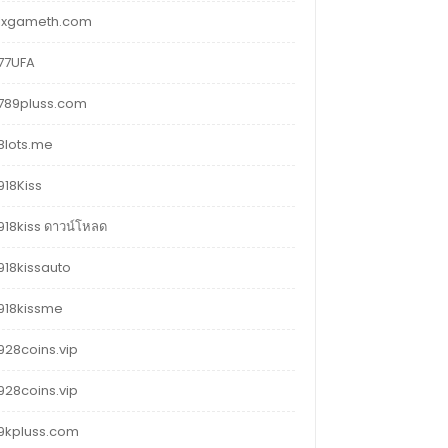
1xgameth.com
77UFA
789pluss.com
8lots.me
918Kiss
918kiss ดาวน์โหลด
918kissauto
918kissme
928coins.vip
928coins.vip
9kpluss.com