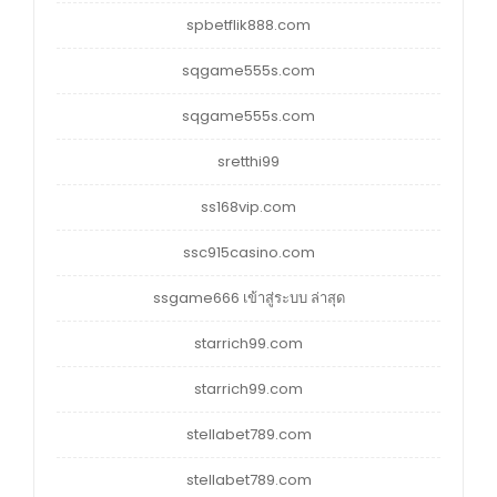
spbetflik888.com
sqgame555s.com
sqgame555s.com
sretthi99
ss168vip.com
ssc915casino.com
ssgame666 เข้าสู่ระบบ ล่าสุด
starrich99.com
starrich99.com
stellabet789.com
stellabet789.com