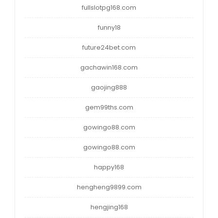
fullslotpg168.com
funny18
future24bet.com
gachawin168.com
gaojing888
gem99ths.com
gowingo88.com
gowingo88.com
happy168
hengheng9899.com
hengjing168