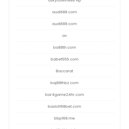
askyouwin888 vip
audi688.com
audi688.com
av
ba88th.com
babet555.com
Baccarat
baj88thbz.com
bar4game24hr.com
baslot168bet.com
bbp168.me