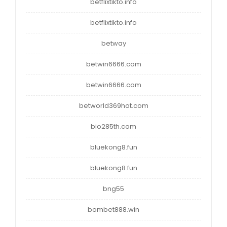
betflixtikto.info
betflixtikto.info
betway
betwin6666.com
betwin6666.com
betworld369hot.com
bio285th.com
bluekong8.fun
bluekong8.fun
bng55
bombet888.win