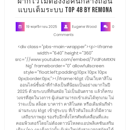
ฝากไวไม่ต้องง้อคนกลางถอน
แบบเต็มระบบ Top 48 by Remona
19 พฤศจิกายน 2025
Eugene Wood
0
Comments
<div class="pbs-main-wrapper"><p><iframe
width="640" height="360"
src="//www.youtube.com/embed/7VdFoMtKN
Ng" frameborder="0" allowfullscreen
style="float:left;padding:10px 10px 10px
0px;border:0px;"></iframe>k1gt เป็นเว็บคาสิโน
ออนไลน์ชั้นนำที่กำลังเป็นที่นิยมเป็นอย่างมากในปี
2025 ด้วยระบบที่ทันสมัย ไม่เป็นอันตราย แล้วก็ครบ
วงจรที่สุดในวงการ ผู้เล่นสามารถเข้าเล่นได้ทุกเกม ไม่
ว่าจะเป็น สล็อต บาคาร่า คาสิโนสด หรือเดิมพันกีฬา
ผ่านระบบ k1gt เข้าสู่ระบบ ที่เร็วทันใจแล้วก็มีความ
เสถียรภาพสูง รองรับอีกทั้งโทรศัพท์เคลื่อนที่และ
คอมพิวเตอร์โดยไม่ต้องดาวน์โหลดแอปพลิเคชันเสริม
เติม</p> <p>ยิ่งกว่านั้น ผู้เล่นใหม่ยังสามารถสมัครได้