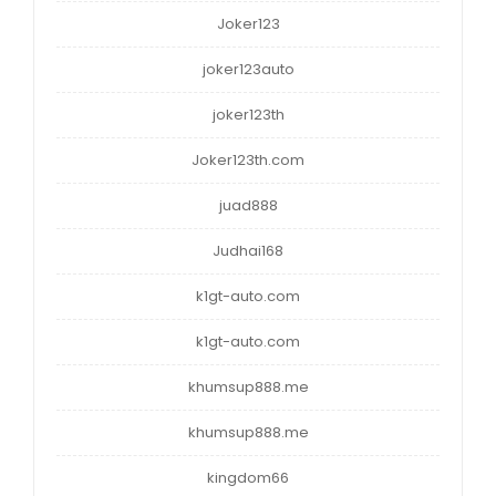
Joker123
joker123auto
joker123th
Joker123th.com
juad888
Judhai168
k1gt-auto.com
k1gt-auto.com
khumsup888.me
khumsup888.me
kingdom66