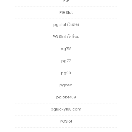
PG
PG Slot
pg slot เว็บตรง
PG Slot เว็บใหม่
pg718
pg77
pg99
pgceo
pgjoker69
pglucky168.com
PGSlot