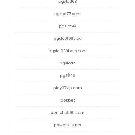
pgslot168
pgslot77.com
pgslot99
pgslot9999.co
pgslot999bets.com
pgslotth
pgสล็อต
play97vip.com
pokbet
porsche999.com
power999.net