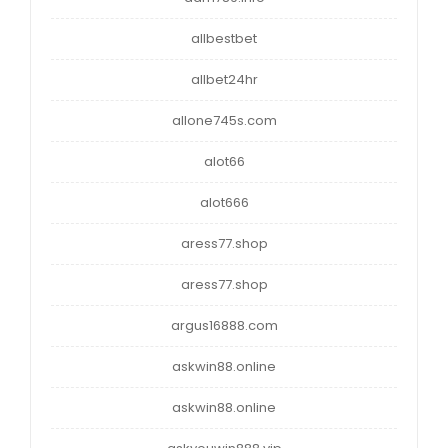
allbestbet
allbet24hr
allone745s.com
alot66
alot666
aress77.shop
aress77.shop
argus16888.com
askwin88.online
askwin88.online