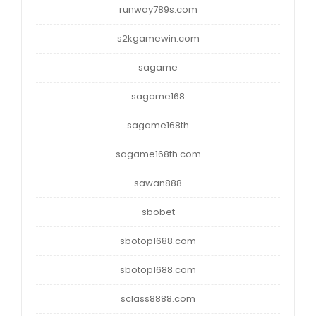
runway789s.com
s2kgamewin.com
sagame
sagame168
sagame168th
sagame168th.com
sawan888
sbobet
sbotop1688.com
sbotop1688.com
sclass8888.com