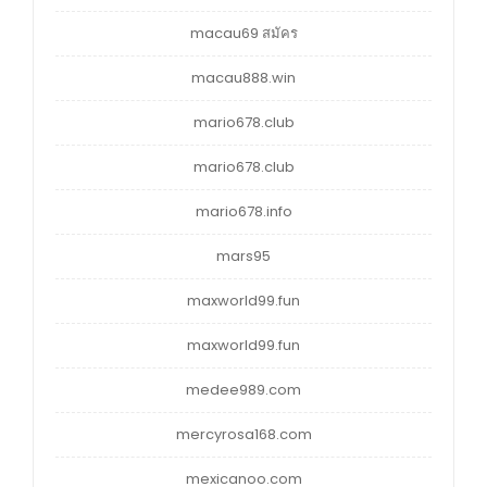
macau69 สมัคร
macau888.win
mario678.club
mario678.club
mario678.info
mars95
maxworld99.fun
maxworld99.fun
medee989.com
mercyrosa168.com
mexicanoo.com