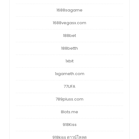
1688sagame
1688vegasx.com
188bet
188betth
1xbit
1xgameth.com
77UFA
789pluss.com
8lots.me
918Kiss
918kiss ดาวน์โหลด