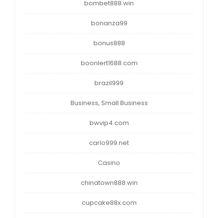
bombet888.win
bonanza99
bonus888
boonlert1688.com
brazil999
Business, Small Business
bwvip4.com
carlo999.net
Casino
chinatown888.win
cupcake88x.com