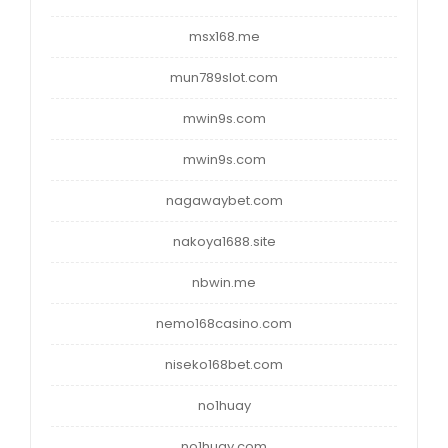
msx168.me
mun789slot.com
mwin9s.com
mwin9s.com
nagawaybet.com
nakoya1688.site
nbwin.me
nemo168casino.com
niseko168bet.com
no1huay
no1huay.com