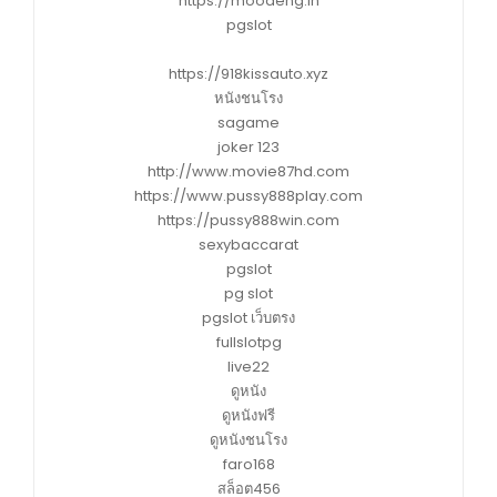
https://moodeng.in
pgslot
https://918kissauto.xyz
หนังชนโรง
sagame
joker 123
http://www.movie87hd.com
https://www.pussy888play.com
https://pussy888win.com
sexybaccarat
pgslot
pg slot
pgslot เว็บตรง
fullslotpg
live22
ดูหนัง
ดูหนังฟรี
ดูหนังชนโรง
faro168
สล็อต456