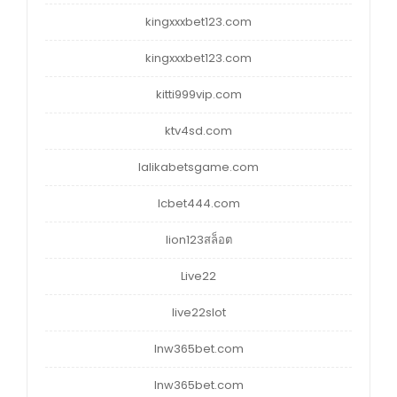
kingxxxbet123.com
kingxxxbet123.com
kitti999vip.com
ktv4sd.com
lalikabetsgame.com
lcbet444.com
lion123สล็อต
Live22
live22slot
lnw365bet.com
lnw365bet.com