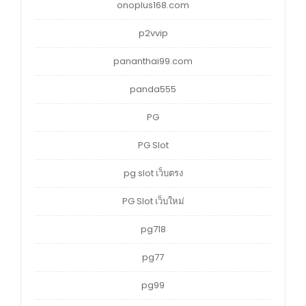
onoplus168.com
p2vvip
pananthai99.com
panda555
PG
PG Slot
pg slot เว็บตรง
PG Slot เว็บใหม่
pg718
pg77
pg99