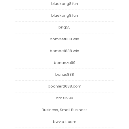
bluekong8.fun
bluekong8.fun
bng55
bombet888.win
bombet888.win
bonanza99
bonus888
boonlert1688.com
brazil999
Business, Small Business
bwvip4.com