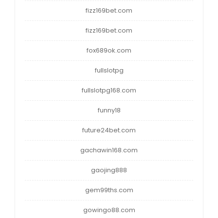
fizz169bet.com
fizz169bet.com
fox689ok.com
fullslotpg
fullslotpg168.com
funny18
future24bet.com
gachawin168.com
gaojing888
gem99ths.com
gowingo88.com