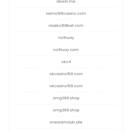
nbwin.me
nemo168casino.com
niseko168bet.com
no1huay
no1huay.com
okc4
okcasino159.com
okcasino159.com
omg369.shop
omg369.shop
onesiamclub.site