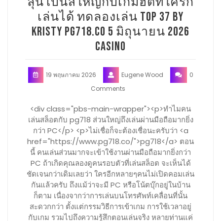
ลุ้นโบนัสใหญ่กับเกมฮิตที่ใครก็
เล่นได้ ทดลองเล่น Top 37 by
Kristy pg718.co 5 มิถุนายน 2026
casino
19 พฤษภาคม 2026
Eugene Wood
0
Comments
<div class="pbs-main-wrapper"><p>ทำไมคน
เล่นสล็อตกับ pg718 ส่วนใหญ่ถึงเล่นผ่านมือถือมากยิ่ง
กว่า PC</p> <p>ไม่เชื่อก็จะต้องเชื่อนะครับว่า <a
href="https://www.pg718.co/">pg718</a> ตอน
นี้ คนเล่นส่วนมากจะเข้าใช้งานผ่านมือถือมากยิ่งกว่า
PC ถ้าเกิดคุณลองดูคนรอบตัวที่เล่นสล็อต จะเห็นได้
ชัดเจนกว่าเดิมเลยว่า ใครอีกหลายๆคนไม่เปิดคอมเล่น
กันแล้วครับ ถึงแม้ว่าจะมี PC หรือโน้ตบุ๊กอยู่ในบ้าน
ก็ตาม เนื่องจากว่าการเล่นบนโทรศัพท์เคลื่อนที่นั้น
สะดวกกว่า ตั้งแต่กรรมวิธีการเข้าเกม การใช้เวลาอยู่
กับเกม รวมไปถึงความรู้สึกตอนเล่นจริง หลายท่านแค่