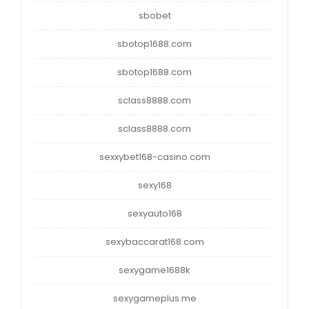
sbobet
sbotop1688.com
sbotop1688.com
sclass8888.com
sclass8888.com
sexxybet168-casino.com
sexy168
sexyauto168
sexybaccarat168.com
sexygame1688k
sexygameplus.me