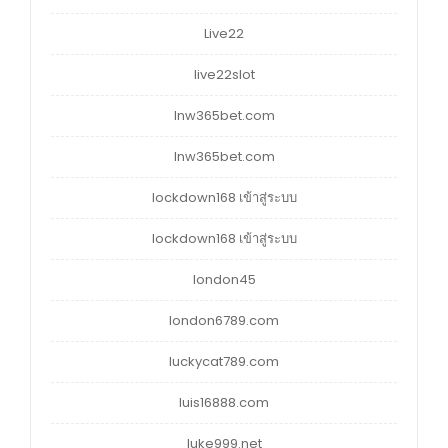
Live22
live22slot
lnw365bet.com
lnw365bet.com
lockdown168 เข้าสู่ระบบ
lockdown168 เข้าสู่ระบบ
london45
london6789.com
luckycat789.com
luis16888.com
luke999.net