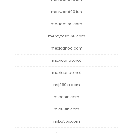
maxworld99.fun
medee989.com
mercyrosa168.com
mexicanoo.com
mexicanoo.net
mexicanoo.net
mfj889xx.com
mia88th.com
mia88th.com
mib555s.com