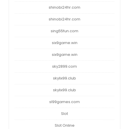
shinobi24hr.com
shinobi24hr.com
sing55fun.com
six9game.win
six9game.win
sky2899.com
skylix99.club
skylix99.club
sl99games.com
Slot
Slot Online