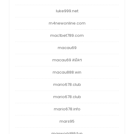
luke999.net
m4newonline.com
mac1bet789.com
macau69
macau69 สมัคร
macau888.win
mario678.club
mario678.club
mario678.info
mars95
maxworld99.fun