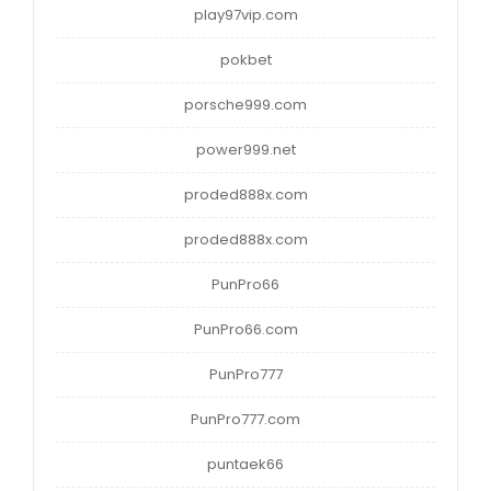
play97vip.com
pokbet
porsche999.com
power999.net
proded888x.com
proded888x.com
PunPro66
PunPro66.com
PunPro777
PunPro777.com
puntaek66