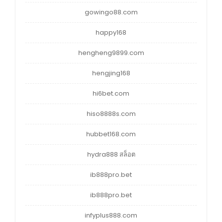
gowingo88.com
happy168
hengheng9899.com
hengjing168
hi6bet.com
hiso8888s.com
hubbet168.com
hydra888 สล็อต
ib888pro.bet
ib888pro.bet
infyplus888.com