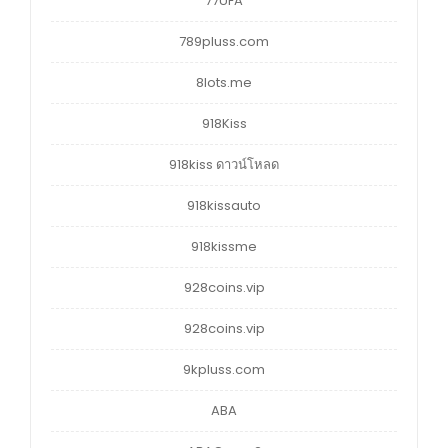
77UFA
789pluss.com
8lots.me
918Kiss
918kiss ดาวน์โหลด
918kissauto
918kissme
928coins.vip
928coins.vip
9kpluss.com
ABA