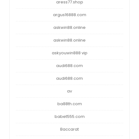
aress77.shop
argus16888.com
askwin88.online
askwin88.online
askyouwin888 vip
audi688.com
audi688.com
av
ba88th.com
babet555.com
Baccarat