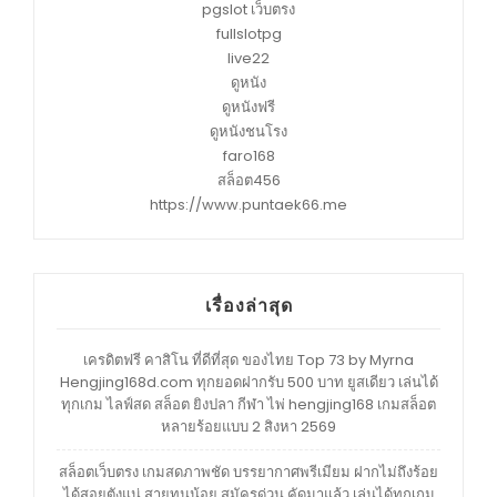
pgslot เว็บตรง
fullslotpg
live22
ดูหนัง
ดูหนังฟรี
ดูหนังชนโรง
faro168
สล็อต456
https://www.puntaek66.me
เรื่องล่าสุด
เครดิตฟรี คาสิโน ที่ดีที่สุด ของไทย Top 73 by Myrna
Hengjing168d.com ทุกยอดฝากรับ 500 บาท ยูสเดียว เล่นได้
ทุกเกม ไลฟ์สด สล็อต ยิงปลา กีฬา ไพ่ hengjing168 เกมสล็อต
หลายร้อยแบบ 2 สิงหา 2569
สล็อตเว็บตรง เกมสดภาพชัด บรรยากาศพรีเมียม ฝากไม่ถึงร้อย
ได้สอยตังแน่ สายทุนน้อย สมัครด่วน คัดมาแล้ว เล่นได้ทุกเกม