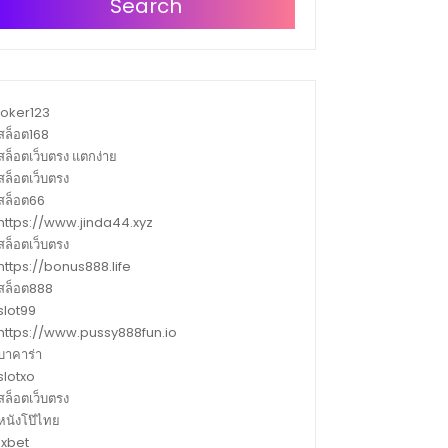
Search
joker123
สล็อต168
สล็อตเว็บตรง แตกง่าย
สล็อตเว็บตรง
สล็อต66
https://www.jinda44.xyz
สล็อตเว็บตรง
https://bonus888.life
สล็อต888
slot99
https://www.pussy888fun.io
บาคาร่า
slotxo
สล็อตเว็บตรง
หนังโป๊ไทย
1xbet