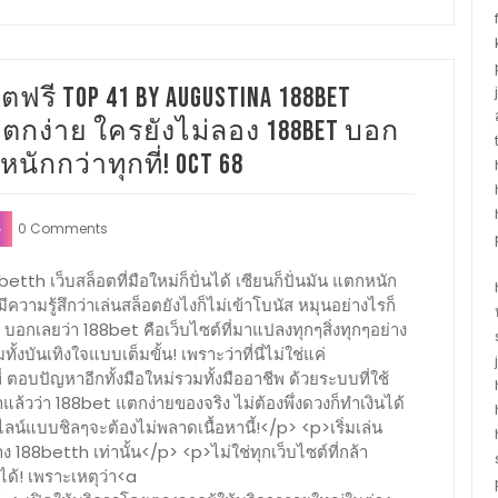
ฟรี Top 41 by Augustina 188bet
bแตกง่าย ใครยังไม่ลอง 188bet บอก
กกว่าทุกที่! OCT 68
0 Comments
เว็บสล็อตที่มือใหม่ก็ปั่นได้ เซียนก็ปั่นมัน แตกหนัก
วามรู้สึกว่าเล่นสล็อตยังไงก็ไม่เข้าโบนัส หมุนอย่างไรก็
 บอกเลยว่า 188bet คือเว็บไซต์ที่มาแปลงทุกๆสิ่งทุกๆอย่าง
ั้งบันเทิงใจแบบเต็มขั้น! เพราะว่าที่นี่ไม่ใช่แค่
 ตอบปัญหาอีกทั้งมือใหม่รวมทั้งมืออาชีพ ด้วยระบบที่ใช้
าแล้วว่า 188bet แตกง่ายของจริง ไม่ต้องพึ่งดวงก็ทำเงินได้
ลน์แบบชิลๆจะต้องไม่พลาดเนื้อหานี้!</p> <p>เริ่มเล่น
่าง 188betth เท่านั้น</p> <p>ไม่ใช่ทุกเว็บไซต์ที่กล้า
ได้! เพราะเหตุว่า<a