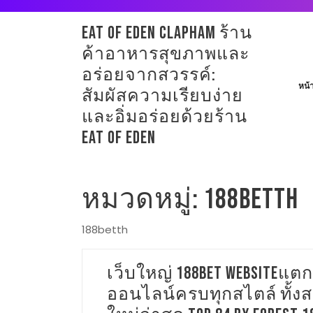
Skip
to
eat of eden clapham ร้าน
content
ค้าอาหารสุขภาพและ
อร่อยจากสวรรค์:
หน้
สัมผัสความเรียบง่าย
และอิ่มอร่อยด้วยร้าน
Eat of Eden
หมวดหมู่:
188betth
188betth
เว็บใหญ่ 188bet websiteแ
ออนไลน์ครบทุกสไตล์ ทั้ง