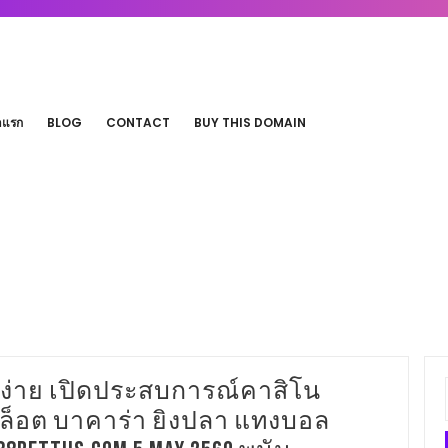
าแรก
BLOG
CONTACT
BUY THIS DOMAIN
ตกง่าย เปิดประสบการณ์คาสิโน
สล็อต บาคาร่า ยิงปลา แทงบอล