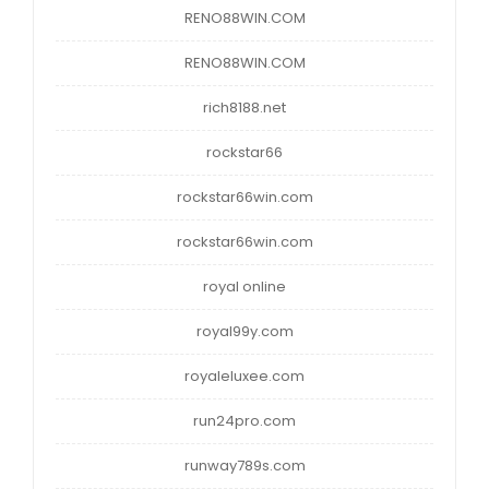
RENO88WIN.COM
RENO88WIN.COM
rich8188.net
rockstar66
rockstar66win.com
rockstar66win.com
royal online
royal99y.com
royaleluxee.com
run24pro.com
runway789s.com