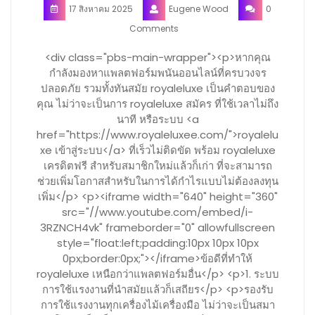
17 สิงหาคม 2025
Eugene Wood
0
Comments
<div class="pbs-main-wrapper"><p>หากคุณ
กำลังมองหาแพลตฟอร์มพนันออนไลน์ที่ครบวงจร
ปลอดภัย รวมทั้งทันสมัย royaleluxe เป็นคำตอบของ
คุณ ไม่ว่าจะเป็นการ royaleluxe สมัคร ที่ใช้เวลาไม่ถึง
นาที หรือระบบ <a
href="https://www.royaleluxee.com/">royalelu
xe เข้าสู่ระบบ</a> ที่เร็วไม่ติดขัด พร้อม royaleluxe
เครดิตฟรี สำหรับสมาชิกใหม่แล้วก็เก่า ที่จะสามารถ
ช่วยเพิ่มโอกาสสำหรับในการได้กำไรแบบไม่ต้องลงทุน
เพิ่ม</p> <p><iframe width="640" height="360"
src="//www.youtube.com/embed/i-
3RZNCH4vk" frameborder="0" allowfullscreen
style="float:left;padding:10px 10px 10px
0px;border:0px;"></iframe>ข้อดีที่ทำให้
royaleluxe เหนือกว่าแพลตฟอร์มอื่น</p> <p>1. ระบบ
การใช้แรงงานที่นำสมัยแล้วก็เสถียร</p> <p>รองรับ
การใช้แรงงานทุกเครื่องไม้เครื่องมือ ไม่ว่าจะเป็นสมา