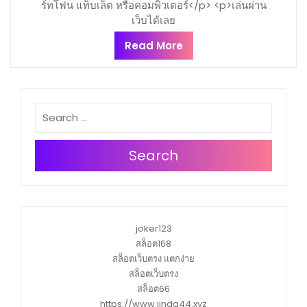
ร์ทโฟน แท็บเล็ต หรือคอมพิวเตอร์</p> <p>เล่นผ่าน
เว็บได้เลย
Read More
Search
joker123
สล็อต168
สล็อตเว็บตรง แตกง่าย
สล็อตเว็บตรง
สล็อต66
https://www.jinda44.xyz