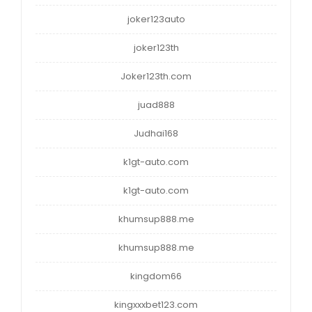
joker123auto
joker123th
Joker123th.com
juad888
Judhai168
k1gt-auto.com
k1gt-auto.com
khumsup888.me
khumsup888.me
kingdom66
kingxxxbet123.com