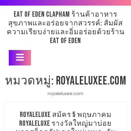
Skip
to
eat of eden clapham ร้านค้าอาหาร
content
สุขภาพและอร่อยจากสวรรค์: สัมผัส
ความเรียบง่ายและอิ่มอร่อยด้วยร้าน
Eat of Eden
Open
Button
หมวดหมู่:
royaleluxee.com
royaleluxee.com
royaleluxe สมัคร 5 พฤษภาคม
royaleluxe รางวัลใหญ่มาบ่อย