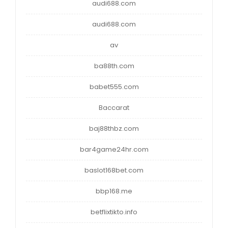
audi688.com
audi688.com
av
ba88th.com
babet555.com
Baccarat
baj88thbz.com
bar4game24hr.com
baslot168bet.com
bbp168.me
betflixtikto.info