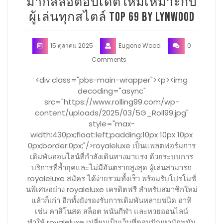
มากสล็อตอัปเดตใหม่เหมาะกับ
ผู้เล่นทุกสไตล์ Top 69 by Lynwood
15 ตุลาคม 2025
Eugene Wood
0
Comments
<div class="pbs-main-wrapper"><p><img
decoding="async"
src="https://www.rolling99.com/wp-
content/uploads/2025/03/5G_Roll99.jpg"
style="max-
width:430px;float:left;padding:10px 10px 10px
0px;border:0px;"/>royaleluxe เป็นแพลตฟอร์มการ
เดิมพันออนไลน์ที่กำลังเดินทางมาแรง ด้วยระบบการ
บริการที่ล้ำยุคและไม่มีอันตรายสูงสุด ผู้เล่นสามารถ
royaleluxe สมัคร ได้ง่ายรวมทั้งเร็ว พร้อมรับโปรโมชั่
นพิเศษอย่าง royaleluxe เครดิตฟรี สำหรับสมาชิกใหม่
แล้วก็เก่า อีกทั้งยังรองรับการเดิมพันหลายชนิด อาทิ
เช่น คาสิโนสด สล็อต พนันกีฬา และหวยออนไลน์
ทำให้ royaleluxe เปลี่ยนเป็นเว็บที่ตอบปัญหานักพนัน