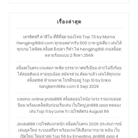
เรื่องล่าสุด
เครดิตฟรี คาสิโน ที่ดีที่สุด ของไทย Top 73 by Myrna
Hengjing168d.com ทุกยอดฝากรับ 500 บาท ยูสเดียว เล่นได้
ทุกเกม ไลฟ์สด สล็อต ยิงปลา กีฬา ไพ่ hengjing168 เกมสล็อต
หลายร้อยแบบ 2 สิงหา 2569
สล็อตเว็บตรง เกมสดภาพชัด บรรยากาศพรีเมียม ฝากไม่ถึงร้อย
ได้สอยตังแน่ สายทุนน้อย สมัครด่วน คัดมาแล้ว เล่นได้ทุกเกม
สล็อต168 ห้ามพลาด โปรดีรออยู่ Top 10 by Erika
tangtem168e.com 5 Sep 2026
casino online jinda888 สล็อตออนไลน์มาแรง รวมเกมยอด
นิยม พร้อมเคล็ดลับก่อนเริ่มเล่น เว็บใหญ่ jin888.asia ทดลอง
เล่น Top 11 by Lorie 11 เวปไซต์ตรง August 69
Jinda888 เวปไซต์แจกหนัก สล็อตเว็บตรง 2026 ประสบการณ์
เล่นยุคใหม่ ระบบเสถียร พร้อมเกมให้เลือกมากมาย พนัน เว็บ
เปิดใหม่ ใหม่ล่าสุด Top 56 by Ernestina Jin888.asia 4