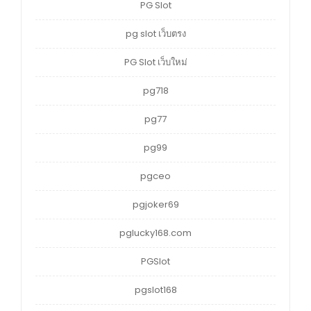
PG Slot
pg slot เว็บตรง
PG Slot เว็บใหม่
pg718
pg77
pg99
pgceo
pgjoker69
pglucky168.com
PGSlot
pgslot168