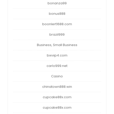
bonanza99
bonus888
boonlert1688.com
brazil999
Business, Small Business
bwvip4.com
carlo999.net
Casino
chinatown888.win
cupcake88x.com
cupcake88x.com