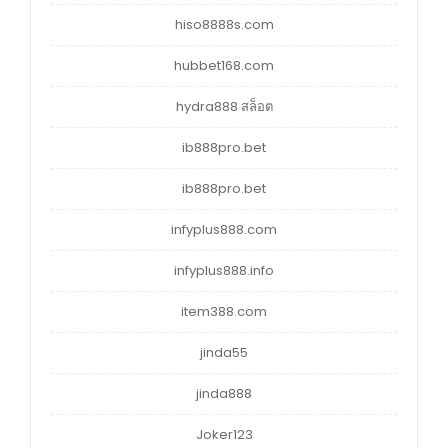
hiso8888s.com
hubbet168.com
hydra888 สล็อต
ib888pro.bet
ib888pro.bet
infyplus888.com
infyplus888.info
item388.com
jinda55
jinda888
Joker123