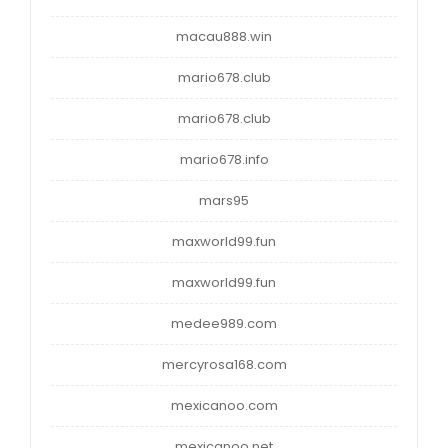
macau888.win
mario678.club
mario678.club
mario678.info
mars95
maxworld99.fun
maxworld99.fun
medee989.com
mercyrosa168.com
mexicanoo.com
mexicanoo.net