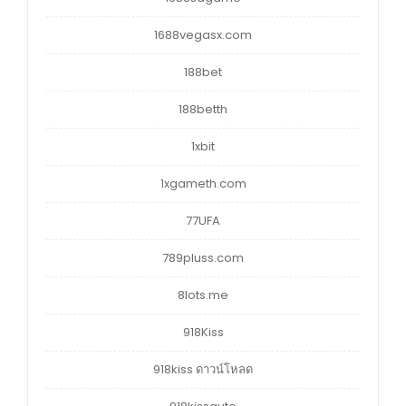
1688vegasx.com
188bet
188betth
1xbit
1xgameth.com
77UFA
789pluss.com
8lots.me
918Kiss
918kiss ดาวน์โหลด