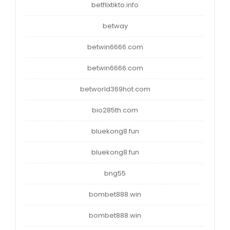
betflixtikto.info
betway
betwin6666.com
betwin6666.com
betworld369hot.com
bio285th.com
bluekong8.fun
bluekong8.fun
bng55
bombet888.win
bombet888.win