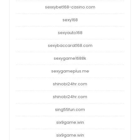
sexxybet168-casino.com
sexy168
sexyauto168
sexybaccarat168.com
sexygame1688k
sexygameplus.me
shinobi24hr.com
shinobi24hr.com
sing55fun.com
six9game.win
six9game.win