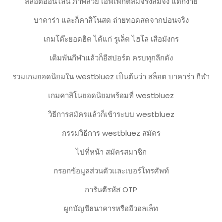
สล็อตออนไลน์ ภาพสวย เอฟเฟกต์สมจริงสมจัง แตกง่าย
บาคาร่า และก็คาสิโนสด ถ่ายทอดสดจากบ่อนจริง
เกมโต๊ะยอดฮิต ได้แก่ รูเล็ต ไฮโล เสือมังกร
เดิมพันกีฬาแล้วก็อีสปอร์ต ครบทุกลีกดัง
รวมเกมยอดนิยมใน westbluez เป็นต้นว่า สล็อต บาคาร่า กีฬา
เกมคาสิโนยอดนิยมพร้อมที่ westbluez
วิธีการสมัครแล้วก็เข้าระบบ westbluez
กรรมวิธีการ westbluez สมัคร
ไปที่หน้า สมัครสมาชิก
กรอกข้อมูลส่วนตัวและเบอร์โทรศัพท์
การันตีรหัส OTP
ผูกบัญชีธนาคารหรืออีวอลเล็ท