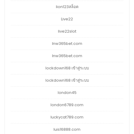
lion123สล็อต
Live22
live22slot
lnw365bet.com
lnw365bet.com
lockdown168 เข้าสู่ระบบ
lockdown168 เข้าสู่ระบบ
london45
london6789.com
luckycat789.com
luis16888.com