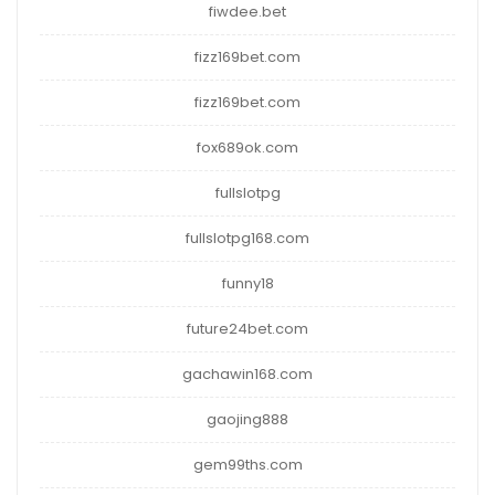
fiwdee.bet
fizz169bet.com
fizz169bet.com
fox689ok.com
fullslotpg
fullslotpg168.com
funny18
future24bet.com
gachawin168.com
gaojing888
gem99ths.com