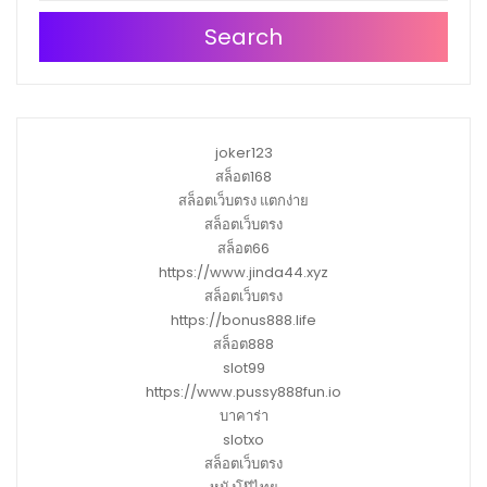
Search
joker123
สล็อต168
สล็อตเว็บตรง แตกง่าย
สล็อตเว็บตรง
สล็อต66
https://www.jinda44.xyz
สล็อตเว็บตรง
https://bonus888.life
สล็อต888
slot99
https://www.pussy888fun.io
บาคาร่า
slotxo
สล็อตเว็บตรง