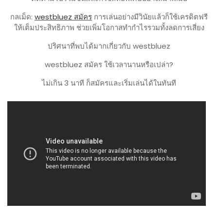
กลเม็ด:
westbluez สมัคร
การเล่นอย่างมีวินัยแล้วก็ใช้เครดิตฟรี
ให้เต็มประสิทธิภาพ ช่วยเพิ่มโอกาสทำกำไรรวมทั้งลดการเสี่ยง
ปริศนาที่พบได้มากเกี่ยวกับ westbluez
westbluez สมัคร ใช้เวลานานหรือเปล่า?
ไม่เกิน 3 นาที ก็สมัครและเริ่มเล่นได้ในทันที