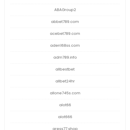
ABAGroup2
abbet789.com
acebet789.com
aden168ss.com
adm789.info
allbestbet
allbet24hr
allone745s.com
alot66
alot666
aress77.shop