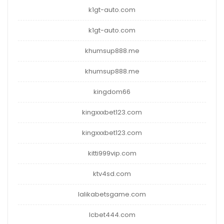
k1gt-auto.com
k1gt-auto.com
khumsup888.me
khumsup888.me
kingdom66
kingxxxbet123.com
kingxxxbet123.com
kitti999vip.com
ktv4sd.com
lalikabetsgame.com
lcbet444.com