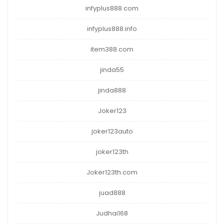
infyplus888.com
infyplus888.info
item388.com
jinda55
jinda888
Joker123
joker123auto
joker123th
Joker123th.com
juad888
Judhai168