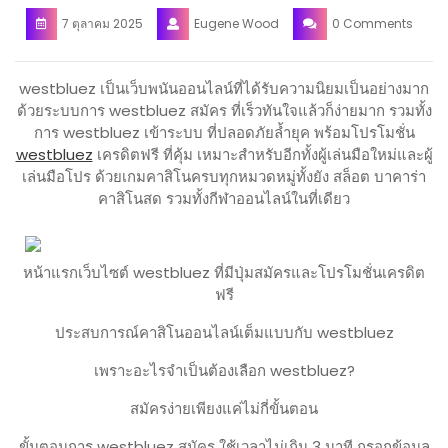
7 ตุลาคม 2025
Eugene Wood
0 Comments
westbluez เป็นเว็บพนันออนไลน์ที่ได้รับความนิยมเป็นอย่างมาก
ด้วยระบบการ westbluez สมัคร ที่เร็วทันใจแล้วก็ง่ายมาก รวมทั้ง
การ westbluez เข้าระบบ ที่ปลอดภัยล้ำยุค พร้อมโปรโมชั่น
westbluez
เครดิตฟรี ที่คุ้ม เหมาะสำหรับอีกทั้งผู้เล่นมือใหม่และผู้
เล่นมือโปร ด้วยเกมคาสิโนครบทุกหมวดหมู่ทั้งยัง สล็อต บาคาร่า
คาสิโนสด รวมทั้งกีฬาออนไลน์ในที่เดียว
หน้าแรกเว็บไซต์ westbluez ที่มีปุ่มสมัครและโปรโมชั่นเครดิต
ฟรี
ประสบการณ์คาสิโนออนไลน์เต็มแบบกับ westbluez
เพราะอะไรจำเป็นต้องเลือก westbluez?
สมัครง่ายเพียงแค่ไม่กี่ขั้นตอน
ขั้นตอนการ westbluez สมัคร ใช้เวลาไม่เกิน 3 นาที กรอกข้อมูล