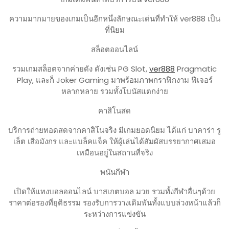
ความมากมายของเกมเป็นอีกหนึ่งลักษณะเด่นที่ทำให้ ver888 เป็น
ที่นิยม
สล็อตออนไลน์
รวมเกมสล็อตจากค่ายดัง ดังเช่น PG Slot,
ver888
Pragmatic
Play, และก็ Joker Gaming มาพร้อมภาพกราฟิกงาม ฟีเจอร์
หลากหลาย รวมทั้งโบนัสแตกง่าย
คาสิโนสด
บริการถ่ายทอดสดจากคาสิโนจริง มีเกมยอดนิยม ได้แก่ บาคาร่า รู
เล็ต เสือมังกร และแบล็คแจ็ค ให้ผู้เล่นได้สัมผัสบรรยากาศเสมอ
เหมือนอยู่ในสถานที่จริง
พนันกีฬา
เปิดให้แทงบอลออนไลน์ บาสเกตบอล มวย รวมทั้งกีฬาอื่นๆด้วย
ราคาต่อรองที่ยุติธรรม รองรับการวางเดิมพันทั้งแบบล่วงหน้าแล้วก็
ระหว่างการแข่งขัน