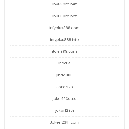
ib888pro.bet
ib888pro.bet
infyplus888.com
infyplus888.info
item388.com
jinda55
jinda888
Joker123
joker123auto
joker123th
Joker123th.com