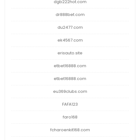
dgb222hot.com
dr888bet.com
du2477.com
ek4567.com
erisauto.site
etbet16888.com
etbet16888.com
eu369clubs.com
FAFA123
faro168
fcharoenkit168.com