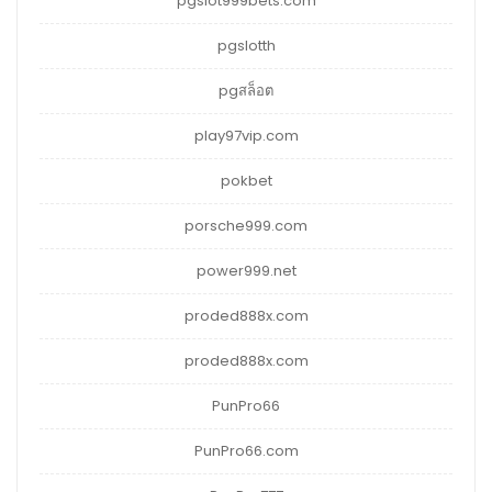
pgslot999bets.com
pgslotth
pgสล็อต
play97vip.com
pokbet
porsche999.com
power999.net
proded888x.com
proded888x.com
PunPro66
PunPro66.com