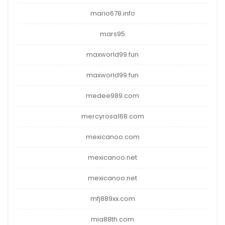
mario678.info
mars95
maxworld99.fun
maxworld99.fun
medee989.com
mercyrosa168.com
mexicanoo.com
mexicanoo.net
mexicanoo.net
mfj889xx.com
mia88th.com