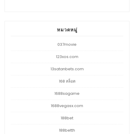
หมวดหมู่
037movie
123xos.com
13satanbets.com
168 สล็อต
1688sagame
1688vegasx.com
188bet
188betth