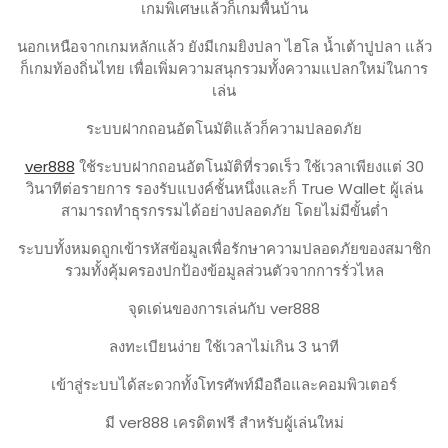
เกมพิเศษแล้วก็เกมพื้นบ้าน
นอกเหนือจากเกมหลักแล้ว ยังมีเกมยิงปลา ไฮโล น้ำเต้าปูปลา แล้ว
ก็เกมท้องถิ่นไทย เพื่อเพิ่มความสนุกรวมทั้งความแปลกใหม่ในการ
เล่น
ระบบฝากถอนอัตโนมัติแล้วก็ความปลอดภัย
ver888
ใช้ระบบฝากถอนอัตโนมัติที่รวดเร็ว ใช้เวลาเพียงแต่ 30
วินาทีต่อรายการ รองรับแบงค์ชั้นหนึ่งและก็ True Wallet ผู้เล่น
สามารถทำธุรกรรมได้อย่างปลอดภัย โดยไม่มีขั้นต่ำ
ระบบทั้งหมดถูกเข้ารหัสข้อมูลเพื่อรักษาความปลอดภัยของสมาชิก
รวมทั้งคุ้มครองปกป้องข้อมูลส่วนตัวจากการรั่วไหล
จุดเด่นของการเล่นกับ ver888
ลงทะเบียนง่าย ใช้เวลาไม่เกิน 3 นาที
เข้าสู่ระบบได้สะดวกทั้งโทรศัพท์มือถือและคอมพิวเตอร์
มี ver888 เครดิตฟรี สำหรับผู้เล่นใหม่