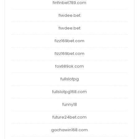
finfinbet789.com
fiwdee.bet
fiwdee.bet
fizz169bet.com
fizz169bet.com
fox689ok.com
fullslotpg
fullslotpg168.com
funny18
future24bet.com
gachawin168.com