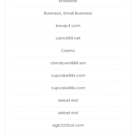
brazil999
Business, Small Business
bwvip4.com
carlo999.net
Casino
chinatown888.win
cupcake88x.com
cupcake88x.com
debet slot
debet slot
dgb222hot.com