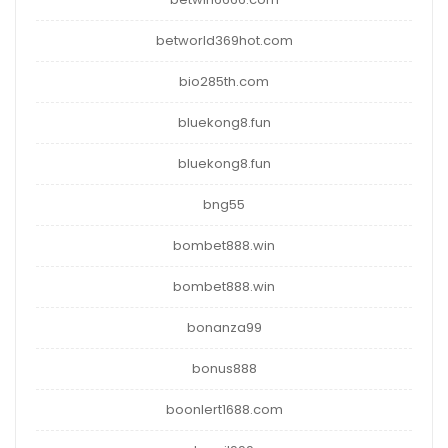
betworld369hot.com
bio285th.com
bluekong8.fun
bluekong8.fun
bng55
bombet888.win
bombet888.win
bonanza99
bonus888
boonlert1688.com