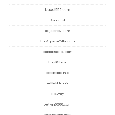
babet555.com
Baccarat
baj88thbz.com
bar4game24hr.com
baslot168bet.com
bbp168.me
betflixtikto.info
betflixtikto.info
betway
betwin6666.com
betwin6666.com