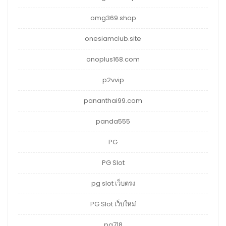
omg369.shop
onesiamclub.site
onoplus168.com
p2vvip
pananthai99.com
panda555
PG
PG Slot
pg slot เว็บตรง
PG Slot เว็บใหม่
pg718