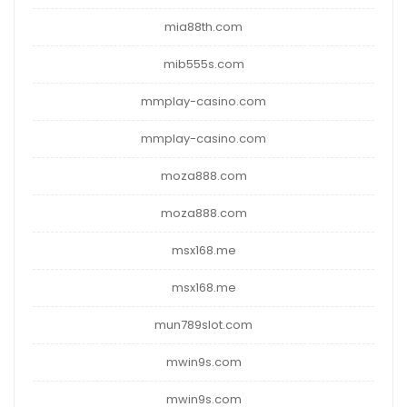
mia88th.com
mib555s.com
mmplay-casino.com
mmplay-casino.com
moza888.com
moza888.com
msx168.me
msx168.me
mun789slot.com
mwin9s.com
mwin9s.com