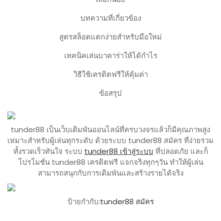
บทความที่เกี่ยวข้อง
สูตรสล็อตแตกง่ายสำหรับมือใหม่
เทคนิคเล่นบาคาร่าให้ได้กำไร
วิธีใช้เครดิตฟรีให้คุ้มค่า
ข้อสรุป
tunder88 เป็นเว็บเดิมพันออนไลน์ที่ครบวงจรแล้วก็มีคุณภาพสูง
เหมาะสำหรับผู้เล่นทุกระดับ ด้วยระบบ tunder88 สมัคร ที่ง่ายรวม
ทั้งรวดเร็วทันใจ ระบบ
tunder88 เข้าสู่ระบบ
ที่ปลอดภัย และก็
โปรโมชั่น tunder88 เครดิตฟรี แจกจริงทุกๆวัน ทำให้ผู้เล่น
สามารถสนุกกับการเดิมพันและสร้างรายได้จริง
ป้ายกำกับ:
tunder88 สมัคร