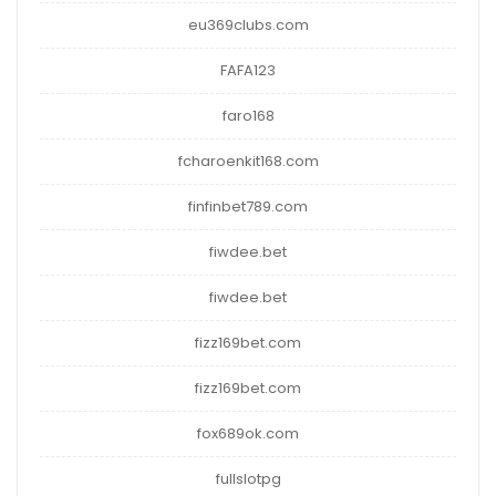
eu369clubs.com
FAFA123
faro168
fcharoenkit168.com
finfinbet789.com
fiwdee.bet
fiwdee.bet
fizz169bet.com
fizz169bet.com
fox689ok.com
fullslotpg