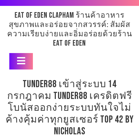
Skip
to
eat of eden clapham ร้านค้าอาหาร
content
สุขภาพและอร่อยจากสวรรค์: สัมผัส
ความเรียบง่ายและอิ่มอร่อยด้วยร้าน
Eat of Eden
Open
Button
tunder88 เข้าสู่ระบบ 14
กรกฎาคม tunder88 เครดิตฟรี
โบนัสออกง่ายระบบทันใจไม่
ค้างคุ้มค่าทุกยูสเซอร์ Top 42 by
Nicholas