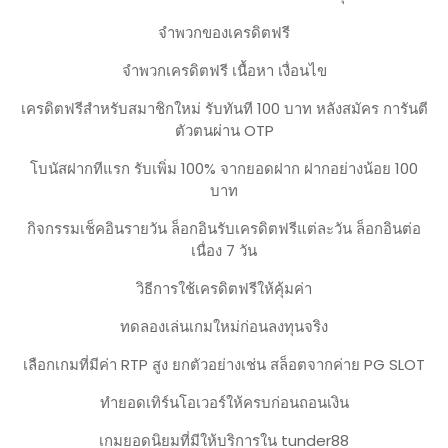
จำพวกของเครดิตฟรี
จำพวกเครดิตฟรี เนื้อหา เงื่อนไข
เครดิตฟรีสำหรับสมาชิกใหม่ รับทันที 100 บาท หลังสมัคร การันตี
ตัวตนผ่าน OTP
โบนัสฝากทีแรก รับเพิ่ม 100% จากยอดฝาก ฝากอย่างน้อย 100
บาท
กิจกรรมเช็คอินรายวัน ล็อกอินรับเครดิตฟรีแต่ละวัน ล็อกอินต่อ
เนื่อง 7 วัน
วิธีการใช้เครดิตฟรีให้คุ้มค่า
ทดลองเล่นเกมใหม่ก่อนลงทุนจริง
เลือกเกมที่มีค่า RTP สูง ยกตัวอย่างเช่น สล็อตจากค่าย PG SLOT
ทำยอดเทิร์นโอเวอร์ให้ครบก่อนถอนเงิน
เกมยอดนิยมที่มีให้บริการใน tunder88