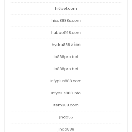
hi6bet.com
hiso8888s.com
hubbet168.com
hydra888 สล็อต
ib888pro.bet
ib888pro.bet
infyplus888.com
infyplus888.info
item388.com
jinda55
jinda888