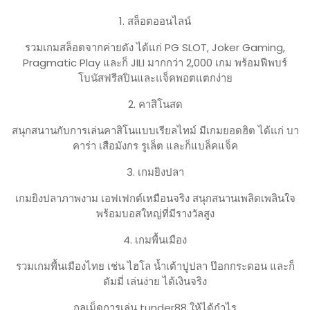
1. สล็อตออนไลน์
รวมเกมสล็อตจากค่ายดัง ได้แก่ PG SLOT, Joker Gaming,
Pragmatic Play และก็ JILI มากกว่า 2,000 เกม พร้อมฟีพบร์
โบนัสฟรีสปินและแจ็คพอตแตกง่าย
2. คาสิโนสด
สนุกสนานกับการเล่นคาสิโนแบบเรียลไทม์ มีเกมยอดฮิต ได้แก่ บา
คาร่า เสือมังกร รูเล็ต และก็แบล็คแจ็ค
3. เกมยิงปลา
เกมยิงปลาภาพงาม เอฟเฟกต์เหมือนจริง สนุกสนานเพลิดเพลินใจ
พร้อมบอสใหญ่ที่มีรางวัลสูง
4. เกมพื้นเมือง
รวมเกมพื้นเมืองไทย เช่น ไฮโล น้ำเต้าปูปลา ป๊อกกระดอน และก็
ดัมมี่ เล่นง่าย ได้เงินจริง
กลเม็ดการเล่น tunder88 ให้ได้กำไร