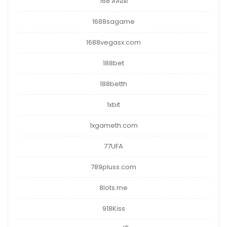
168 สล็อต
1688sagame
1688vegasx.com
188bet
188betth
1xbit
1xgameth.com
77UFA
789pluss.com
8lots.me
918Kiss