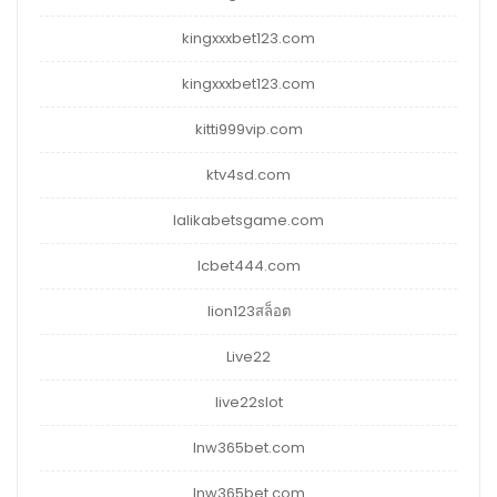
kingxxxbet123.com
kingxxxbet123.com
kitti999vip.com
ktv4sd.com
lalikabetsgame.com
lcbet444.com
lion123สล็อต
Live22
live22slot
lnw365bet.com
lnw365bet.com