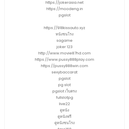
https://jokerasia.net
https://moodeng.in
pgslot
https://918kissauto.xyz
หนังชนโรง
sagame
joker 123
http://www.movie87hd.com
https://www.pussy888play.com
https://pussy888win.com
sexybaccarat
pgslot
pg slot
pgslot เว็บตรง
fullslotpg
live22
ดูหนัง
ดูหนังฟรี
ดูหนังชนโรง