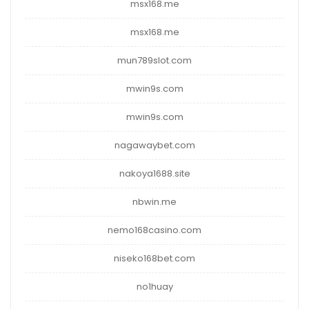
msx168.me
msx168.me
mun789slot.com
mwin9s.com
mwin9s.com
nagawaybet.com
nakoya1688.site
nbwin.me
nemo168casino.com
niseko168bet.com
no1huay