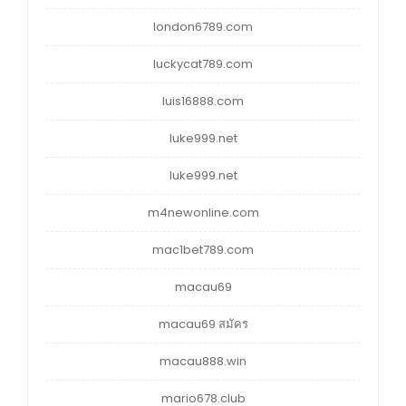
london6789.com
luckycat789.com
luis16888.com
luke999.net
luke999.net
m4newonline.com
mac1bet789.com
macau69
macau69 สมัคร
macau888.win
mario678.club