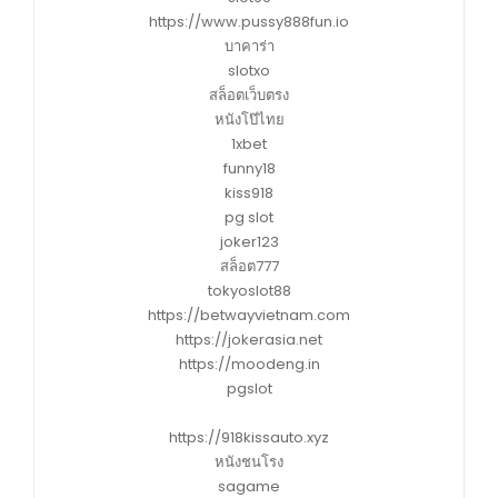
https://www.pussy888fun.io
บาคาร่า
slotxo
สล็อตเว็บตรง
หนังโป๊ไทย
1xbet
funny18
kiss918
pg slot
joker123
สล็อต777
tokyoslot88
https://betwayvietnam.com
https://jokerasia.net
https://moodeng.in
pgslot
https://918kissauto.xyz
หนังชนโรง
sagame