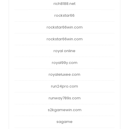
rich8188.net
rockstar66
rockstar66win.com
rockstar66win.com
royal online
royal99y.com
royaleluxee.com
run24pro.com
runway789s.com
s2kgamewin.com
sagame