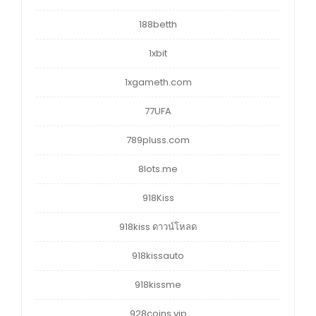
188betth
1xbit
1xgameth.com
77UFA
789pluss.com
8lots.me
918Kiss
918kiss ดาวน์โหลด
918kissauto
918kissme
928coins.vip