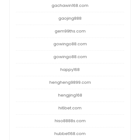
gachawin168.com
gaojing888
gem99ths.com
gowingo88.com
gowingo88.com
happy168
hengheng9899.com
hengjing168
hi6bet.com
hiso8888s.com
hubbet168.com