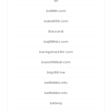
av
ba88th.com
babet555.com
Baccarat
baj88thbz.com
bar4game24hr.com
baslot168bet.com
bbp168.me
betflixtikto.info
betflixtikto.info
betway