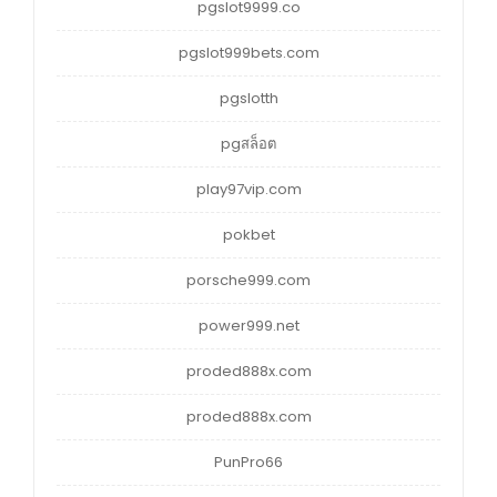
pgslot9999.co
pgslot999bets.com
pgslotth
pgสล็อต
play97vip.com
pokbet
porsche999.com
power999.net
proded888x.com
proded888x.com
PunPro66