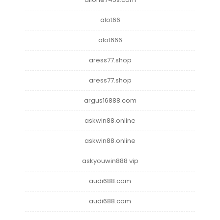
alot66
alot666
aress77.shop
aress77.shop
argus16888.com
askwin88.online
askwin88.online
askyouwin888 vip
audi688.com
audi688.com