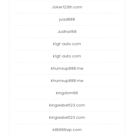
Joker123th.com
juad888
Judhai168
k1gt-auto.com
k1gt-auto.com
khumsup888.me
khumsup888.me
kingdom66
kingxxxbet123.com
kingxxxbet123.com
kitti999vip.com