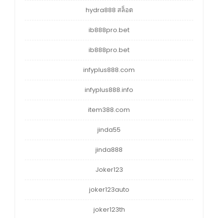
hydra888 สล็อต
ib888pro.bet
ib888pro.bet
infyplus888.com
infyplus888.info
item388.com
jinda55
jinda888
Joker123
joker123auto
joker123th