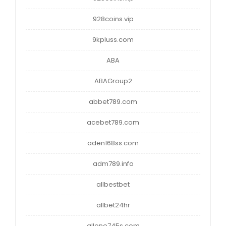
928coins.vip
9kpluss.com
ABA
ABAGroup2
abbet789.com
acebet789.com
aden168ss.com
adm789.info
allbestbet
allbet24hr
allone745s.com