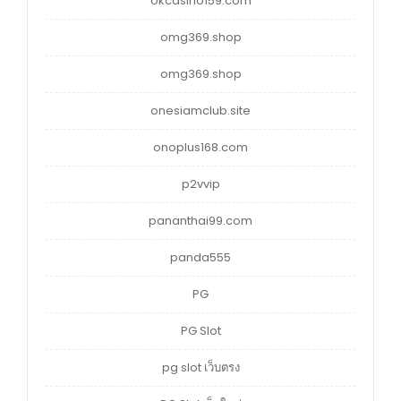
okcasino159.com
omg369.shop
omg369.shop
onesiamclub.site
onoplus168.com
p2vvip
pananthai99.com
panda555
PG
PG Slot
pg slot เว็บตรง