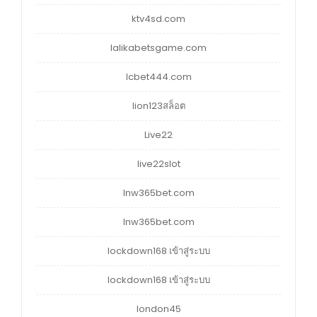
ktv4sd.com
lalikabetsgame.com
lcbet444.com
lion123สล็อต
Live22
live22slot
lnw365bet.com
lnw365bet.com
lockdown168 เข้าสู่ระบบ
lockdown168 เข้าสู่ระบบ
london45