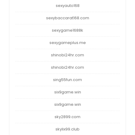
sexyauto168
sexybaccarat168.com
sexygame1688k
sexygameplus.me
shinobi24hr.com
shinobi24hr.com
sing55fun.com
six9game.win
six9game.win
sky2899.com
skylix99.club