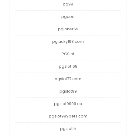
pg99
pgceo
pgjoker69
pglucky168.com
PGSlot
pgslot168
pgslot77.com
pgslot99
pgslot9999.co
pgslot999bets.com
pgslotth