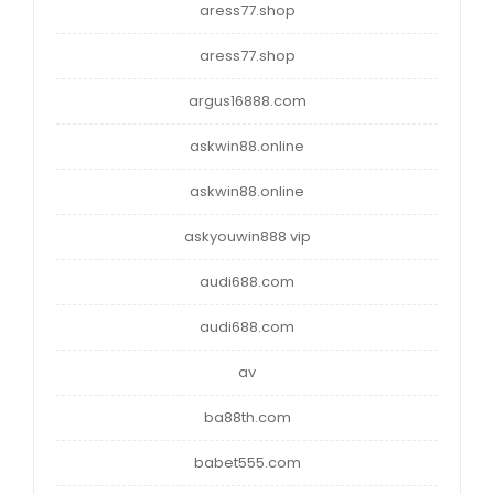
aress77.shop
aress77.shop
argus16888.com
askwin88.online
askwin88.online
askyouwin888 vip
audi688.com
audi688.com
av
ba88th.com
babet555.com