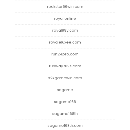
rockstar66win.com
royal online
royal99y.com
royaleluxee.com
run24pro.com
runway789s.com
s2kgamewin.com
sagame
sagame168
sagame168th
sagame168th.com