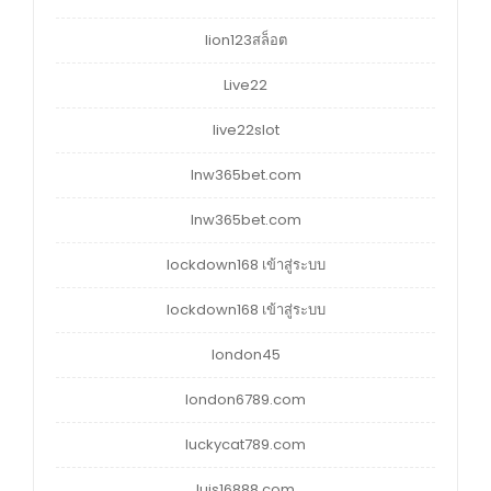
lion123สล็อต
Live22
live22slot
lnw365bet.com
lnw365bet.com
lockdown168 เข้าสู่ระบบ
lockdown168 เข้าสู่ระบบ
london45
london6789.com
luckycat789.com
luis16888.com