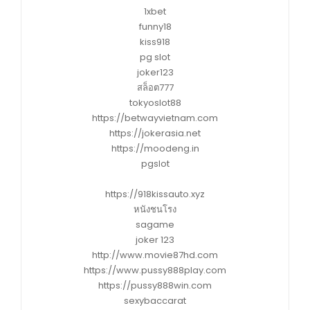
1xbet
funny18
kiss918
pg slot
joker123
สล็อต777
tokyoslot88
https://betwayvietnam.com
https://jokerasia.net
https://moodeng.in
pgslot
https://918kissauto.xyz
หนังชนโรง
sagame
joker 123
http://www.movie87hd.com
https://www.pussy888play.com
https://pussy888win.com
sexybaccarat