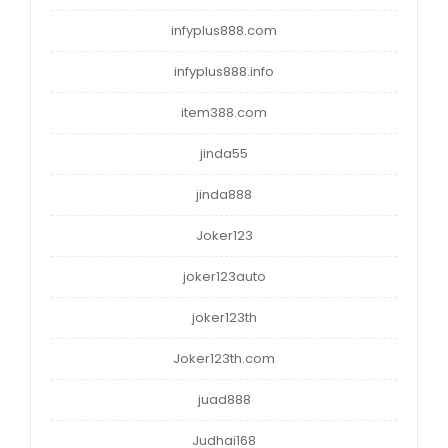
infyplus888.com
infyplus888.info
item388.com
jinda55
jinda888
Joker123
joker123auto
joker123th
Joker123th.com
juad888
Judhai168