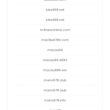
luke999.net
luke999.net
m4newonline.com
mac1bet789.com
macau69
macau69 สมัคร
macau888.win
mario678.club
mario678.club
mario678.info