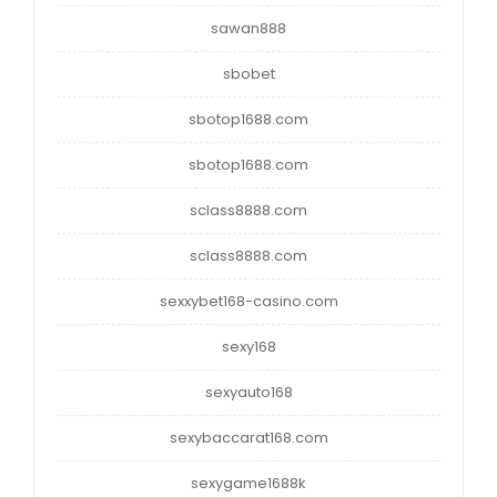
sawan888
sbobet
sbotop1688.com
sbotop1688.com
sclass8888.com
sclass8888.com
sexxybet168-casino.com
sexy168
sexyauto168
sexybaccarat168.com
sexygame1688k