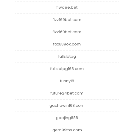
fiwdee.bet
fizz169bet.com
fizz169bet.com
fox689ok.com
fullslotpg
fullslotpg168.com
funny18
future24bet.com
gachawin168.com
gaojing888
gem99ths.com