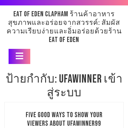
Skip
to
eat of eden clapham ร้านค้าอาหาร
content
สุขภาพและอร่อยจากสวรรค์: สัมผัส
ความเรียบง่ายและอิ่มอร่อยด้วยร้าน
Eat of Eden
Open
Button
ป้ายกำกับ:
ufawinner เข้า
สู่ระบบ
Five Good Ways To show Your
Viewers About Ufawinner99