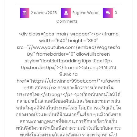
2 เมษายน 2025
Eugene Wood
0
Comments
<div class="pbs-main-wrapper"><p><iframe
width="640" height="360"
src="//www.youtube.com/embed/Wqgzesfa
ByI" frameborder="0" allowfullscreen
style="float:left;padding:10px 10px 10px
0px;border:0px;"></iframe><strong>รายงาน
พิเศษ: <a
href="https://ufawinner99bet.com/">ufawinn
er99 สมัคร</a> การเจาะลึกวงการเว็บพนันใน
ประเทศไทย</strong></p> <p>เว็บพนันออนไลน์ได้
กลายมาเป็นส่วนหนึ่งของศิลปะและวัฒนธรรมการเล่น
พนันในยุคดิจิทัลในประเทศไทย โดยมีการเจริญเติบโต
อย่างรวดเร็วและเป็นที่นิยมมากขึ้นเรื่อย ๆ แม้ว่ายังขาด
สถานะทางกฎหมายที่ชัดเจน การศึกษาเกี่ยวกับเว็บ
พนันจึงมีความจำเป็นเพื่อทำความเข้าใจเกี่ยวกับผลกระ
ทบทั้งในแง่เศรษฐกิจและสังคม เราจะพาทุกท่านไป