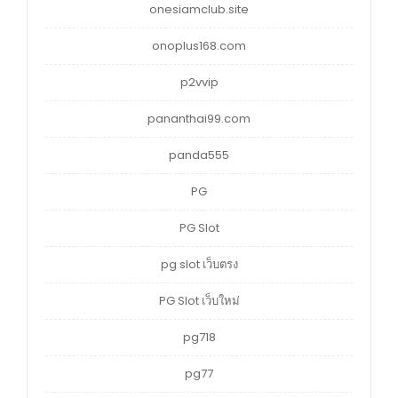
onesiamclub.site
onoplus168.com
p2vvip
pananthai99.com
panda555
PG
PG Slot
pg slot เว็บตรง
PG Slot เว็บใหม่
pg718
pg77