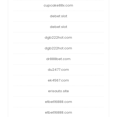
cupcake88x.com
debet slot
debet slot
dgb222hot.com
dgb222hot.com
dr888bet.com
du2477.com
ek4567.com
erisauto.site
etbet16888.com
etbet16888.com