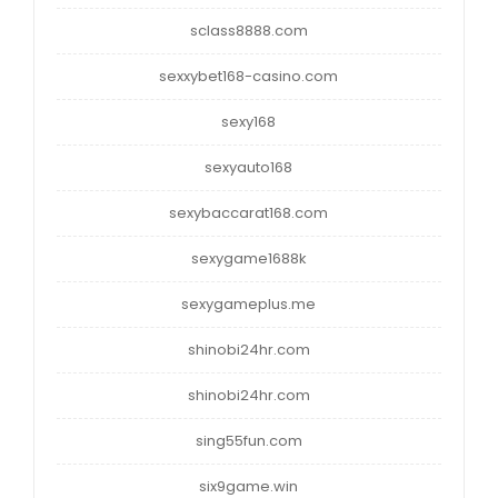
sclass8888.com
sexxybet168-casino.com
sexy168
sexyauto168
sexybaccarat168.com
sexygame1688k
sexygameplus.me
shinobi24hr.com
shinobi24hr.com
sing55fun.com
six9game.win