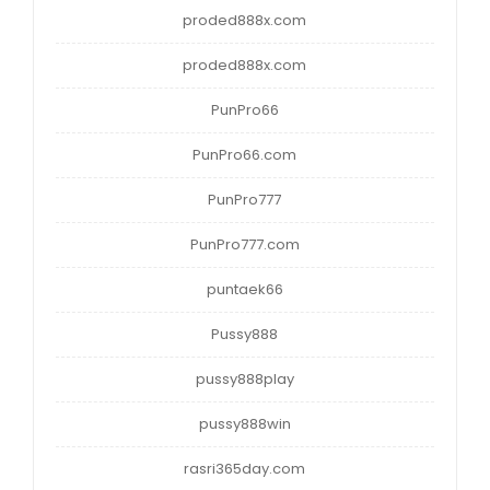
proded888x.com
proded888x.com
PunPro66
PunPro66.com
PunPro777
PunPro777.com
puntaek66
Pussy888
pussy888play
pussy888win
rasri365day.com