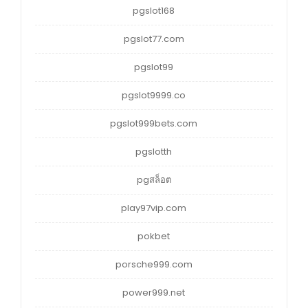
pgslot168
pgslot77.com
pgslot99
pgslot9999.co
pgslot999bets.com
pgslotth
pgสล็อต
play97vip.com
pokbet
porsche999.com
power999.net