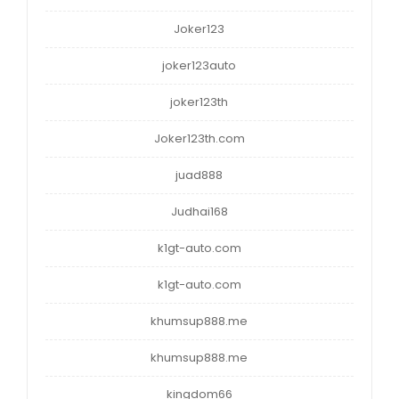
Joker123
joker123auto
joker123th
Joker123th.com
juad888
Judhai168
k1gt-auto.com
k1gt-auto.com
khumsup888.me
khumsup888.me
kingdom66