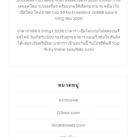
Jinda888 เวปไซต์แจกหนัก สล็อตเว็บตรง 2026 ประสบการณ์
เล่นยุคใหม่ ระบบเสถียร พร้อมเกมให้เลือกมากมาย พนัน เว็บ
เปิดใหม่ ใหม่ล่าสุด Top 56 by Ernestina Jin888.asia 4
กรกฎาคม 2026
บาคาร่า168 6 กรกฎา 2026 บาคาร่า เปิดโลกเกมไพ่สดแบบเรี
ยลไทม์ วันเกิดรับ 500 รองรับทุกธนาคาร ถอนเร็วทันใจ สัมผัส
โต๊ะสดระดับพรีเมียม บาคาร่า เข้าเล่นวันนี้ รับโปรดีทันที Top
76 by Elane sexy168c.com
หมวดหมู่
037movie
123xos.com
13satanbets.com