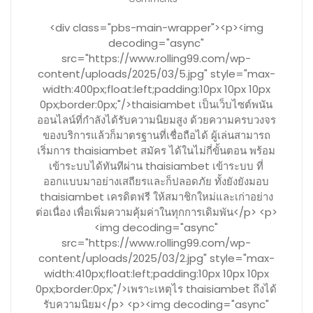
<div class="pbs-main-wrapper"><p><img
decoding="async"
src="https://www.rolling99.com/wp-
content/uploads/2025/03/5.jpg" style="max-
width:400px;float:left;padding:10px 10px 10px
0px;border:0px;"/>thaisiambet เป็นเว็บไซต์พนัน
ออนไลน์ที่กำลังได้รับความนิยมสูง ด้วยความครบวงจร
ของบริการแล้วก็มาตรฐานที่เชื่อถือได้ ผู้เล่นสามารถ
เริ่มการ thaisiambet สมัคร ได้ในไม่กี่ขั้นตอน พร้อม
เข้าระบบได้ทันทีผ่าน thaisiambet เข้าระบบ ที่
ออกแบบมาอย่างเสถียรและก็ปลอดภัย ทั้งยังยังมอบ
thaisiambet เครดิตฟรี ให้สมาชิกใหม่และเก่าอย่าง
ต่อเนื่อง เพื่อเพิ่มความคุ้มค่าในทุกการเดิมพัน</p> <p>
<img decoding="async"
src="https://www.rolling99.com/wp-
content/uploads/2025/03/2.jpg" style="max-
width:410px;float:left;padding:10px 10px 10px
0px;border:0px;"/>เพราะเหตุไร thaisiambet ถึงได้
รับความนิยม</p> <p><img decoding="async"