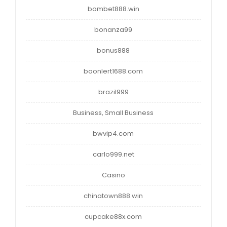
bombet888.win
bonanza99
bonus888
boonlert1688.com
brazil999
Business, Small Business
bwvip4.com
carlo999.net
Casino
chinatown888.win
cupcake88x.com