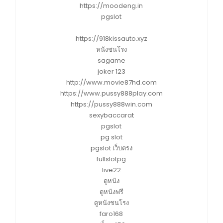
https://moodeng.in
pgslot
https://918kissauto.xyz
หนังชนโรง
sagame
joker 123
http://www.movie87hd.com
https://www.pussy888play.com
https://pussy888win.com
sexybaccarat
pgslot
pg slot
pgslot เว็บตรง
fullslotpg
live22
ดูหนัง
ดูหนังฟรี
ดูหนังชนโรง
faro168