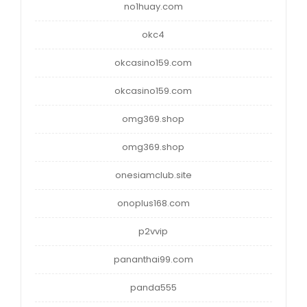
no1huay.com
okc4
okcasino159.com
okcasino159.com
omg369.shop
omg369.shop
onesiamclub.site
onoplus168.com
p2vvip
pananthai99.com
panda555