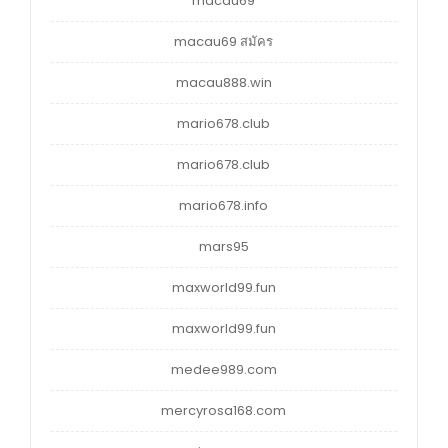
macau69
macau69 สมัคร
macau888.win
mario678.club
mario678.club
mario678.info
mars95
maxworld99.fun
maxworld99.fun
medee989.com
mercyrosa168.com