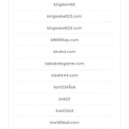
kingdom66
kingxxxbet123.com
kingxxxbet123.com
kitti999vip.com
ktv4sd.com
lalikabetsgame.com
lcbet444.com
lion123สล็อต
Live22
live22slot
lnw365bet.com