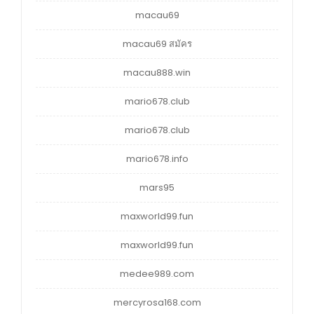
macau69
macau69 สมัคร
macau888.win
mario678.club
mario678.club
mario678.info
mars95
maxworld99.fun
maxworld99.fun
medee989.com
mercyrosa168.com