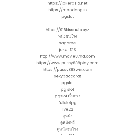
https://jokerasia.net
https://moodeng.in
pgslot
https://918kissauto.xyz
หนังชนโรง
sagame
joker 123
http://www.movie87hd.com
https://www.pussy888play.com
https://pussy888win.com
sexybaccarat
pgslot
pg slot
pgslot เว็บตรง
fullslotpg
live22
ดูหนัง
ดูหนังฟรี
ดูหนังชนโรง