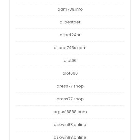
adm789.info
allbestbet
allbet24hr
allone745s.com
alot66
alot666
aress77.shop
aress77.shop
argus16888.com
askwin88.online
askwin88.online