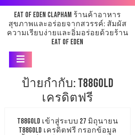
Skip
to
eat of eden clapham ร้านค้าอาหาร
content
สุขภาพและอร่อยจากสวรรค์: สัมผัส
ความเรียบง่ายและอิ่มอร่อยด้วยร้าน
Eat of Eden
Open
Button
ป้ายกำกับ:
t88gold
เครดิตฟรี
t88gold เข้าสู่ระบบ 27 มิถุนายน
t88gold เครดิตฟรี กรอกข้อมูล