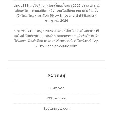
Jinda888 เวปไซต์แจกหนัก สล็อตเว็บตรง 2026 ประสบการณ์
เล่นยุคใหม่ ระบบเสถียร พร้อมเกมให้เลือกมากมาย พนัน เว็บ
เปิดใหม่ ใหม่ล่าสุด Top 56 by Ernestina Jin888.asia 4
กรกฎาคม 2026
บาคาร่า168 6 กรกฎา 2026 บาคาร่า เปิดโลกเกมไพ่สดแบบเรี
ยลไทม์ วันเกิดรับ 500 รองรับทุกธนาคาร ถอนเร็วทันใจ สัมผัส
โต๊ะสดระดับพรีเมียม บาคาร่า เข้าเล่นวันนี้ รับโปรดีทันที Top
76 by Elane sexy168c.com
หมวดหมู่
037movie
123xos.com
13satanbets.com