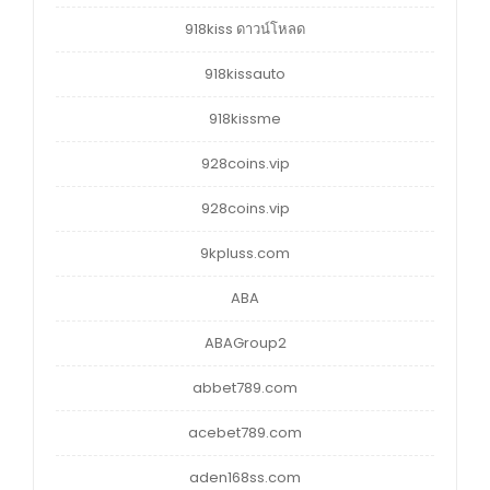
918kiss ดาวน์โหลด
918kissauto
918kissme
928coins.vip
928coins.vip
9kpluss.com
ABA
ABAGroup2
abbet789.com
acebet789.com
aden168ss.com