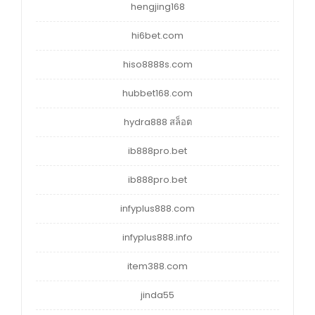
hengjing168
hi6bet.com
hiso8888s.com
hubbet168.com
hydra888 สล็อต
ib888pro.bet
ib888pro.bet
infyplus888.com
infyplus888.info
item388.com
jinda55