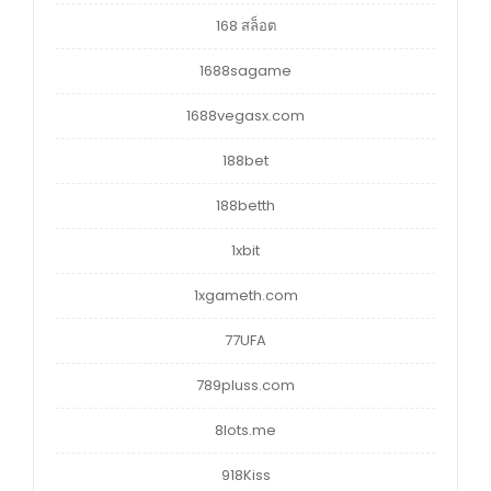
168 สล็อต
1688sagame
1688vegasx.com
188bet
188betth
1xbit
1xgameth.com
77UFA
789pluss.com
8lots.me
918Kiss