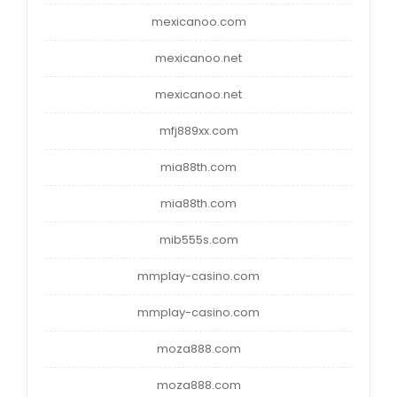
mexicanoo.com
mexicanoo.net
mexicanoo.net
mfj889xx.com
mia88th.com
mia88th.com
mib555s.com
mmplay-casino.com
mmplay-casino.com
moza888.com
moza888.com