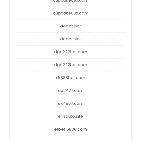
cupcake88x.com
cupcake88x.com
debet slot
debet slot
dgb222hot.com
dgb222hot.com
dr888bet.com
du2477.com
ek4567.com
erisauto.site
etbet16888.com