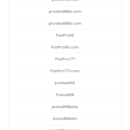
proded888x.com
proded888x.com
PunPro66
PunPro66.com
PunPro777
PunPro777.com
puntaek66
Pussy888
pussy888play
pussy888win