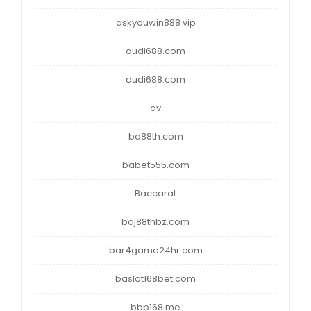
askyouwin888 vip
audi688.com
audi688.com
av
ba88th.com
babet555.com
Baccarat
baj88thbz.com
bar4game24hr.com
baslot168bet.com
bbp168.me