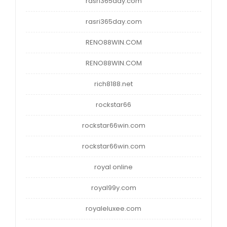
rasri365day.com
rasri365day.com
RENO88WIN.COM
RENO88WIN.COM
rich8188.net
rockstar66
rockstar66win.com
rockstar66win.com
royal online
royal99y.com
royaleluxee.com