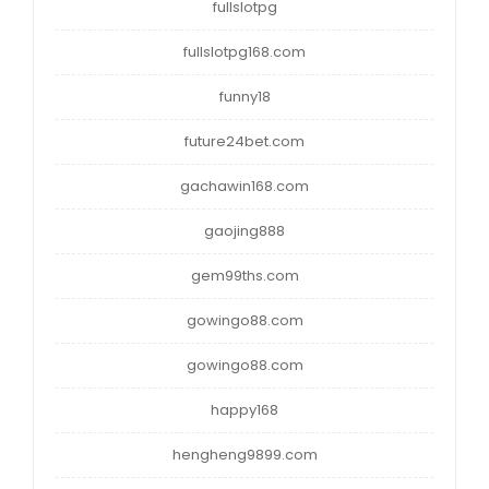
fullslotpg
fullslotpg168.com
funny18
future24bet.com
gachawin168.com
gaojing888
gem99ths.com
gowingo88.com
gowingo88.com
happy168
hengheng9899.com