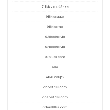
918kiss ดาวน์โหลด
918kissauto
918kissme
928coins.vip
928coins.vip
9kpluss.com
ABA
ABAGroup2
abbet789.com
acebet789.com
aden168ss.com