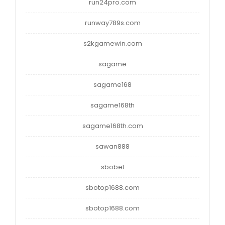
run24pro.com
runway789s.com
s2kgamewin.com
sagame
sagame168
sagame168th
sagame168th.com
sawan888
sbobet
sbotop1688.com
sbotop1688.com