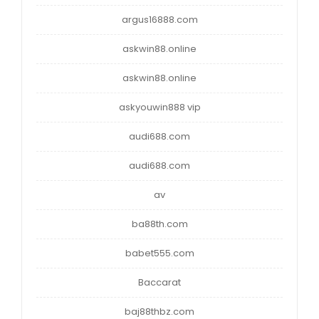
argus16888.com
askwin88.online
askwin88.online
askyouwin888 vip
audi688.com
audi688.com
av
ba88th.com
babet555.com
Baccarat
baj88thbz.com