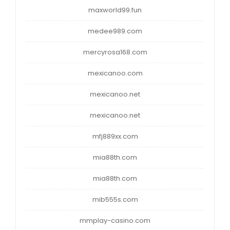
maxworld99.fun
medee989.com
mercyrosa168.com
mexicanoo.com
mexicanoo.net
mexicanoo.net
mfj889xx.com
mia88th.com
mia88th.com
mib555s.com
mmplay-casino.com