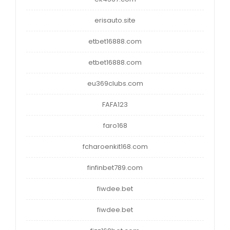
erisauto.site
etbet16888.com
etbet16888.com
eu369clubs.com
FAFA123
faro168
fcharoenkit168.com
finfinbet789.com
fiwdee.bet
fiwdee.bet