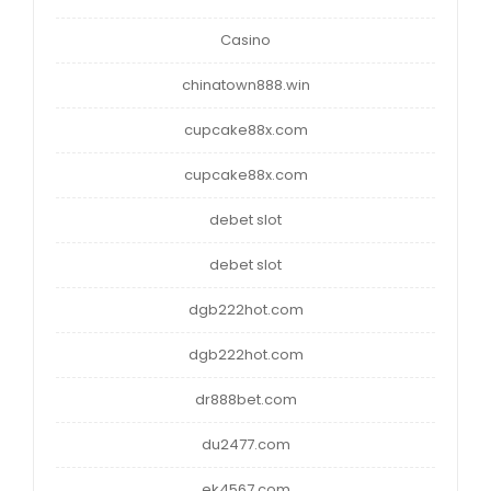
Casino
chinatown888.win
cupcake88x.com
cupcake88x.com
debet slot
debet slot
dgb222hot.com
dgb222hot.com
dr888bet.com
du2477.com
ek4567.com