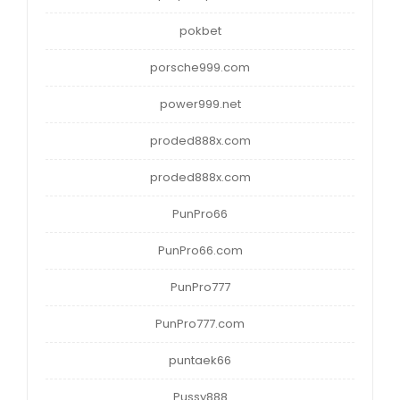
pokbet
porsche999.com
power999.net
proded888x.com
proded888x.com
PunPro66
PunPro66.com
PunPro777
PunPro777.com
puntaek66
Pussy888