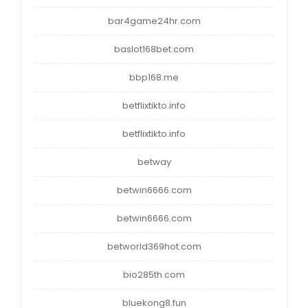
bar4game24hr.com
baslot168bet.com
bbp168.me
betflixtikto.info
betflixtikto.info
betway
betwin6666.com
betwin6666.com
betworld369hot.com
bio285th.com
bluekong8.fun