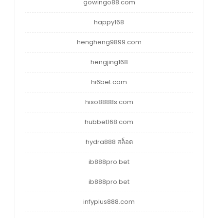
gowingo88.com
happy168
hengheng9899.com
hengjing168
hi6bet.com
hiso8888s.com
hubbet168.com
hydra888 สล็อต
ib888pro.bet
ib888pro.bet
infyplus888.com