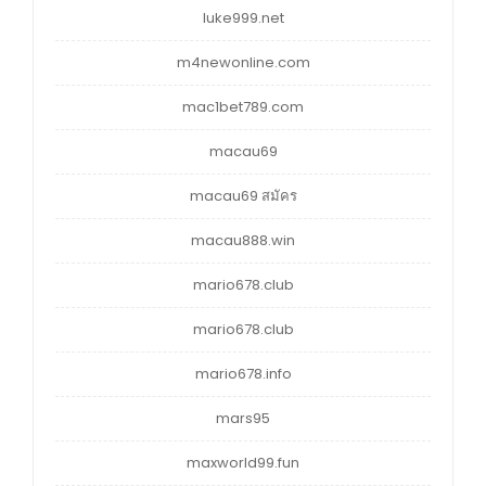
luke999.net
m4newonline.com
mac1bet789.com
macau69
macau69 สมัคร
macau888.win
mario678.club
mario678.club
mario678.info
mars95
maxworld99.fun