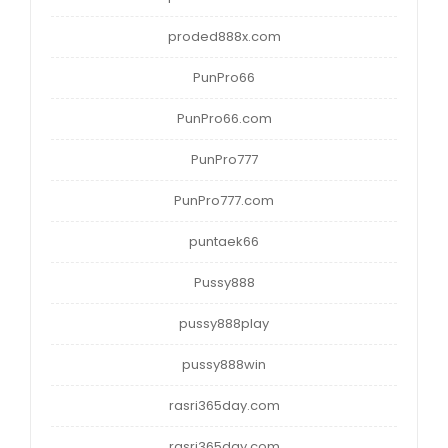
proded888x.com
PunPro66
PunPro66.com
PunPro777
PunPro777.com
puntaek66
Pussy888
pussy888play
pussy888win
rasri365day.com
rasri365day.com