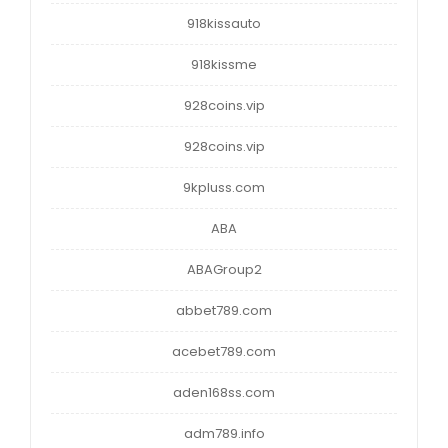
918kissauto
918kissme
928coins.vip
928coins.vip
9kpluss.com
ABA
ABAGroup2
abbet789.com
acebet789.com
aden168ss.com
adm789.info