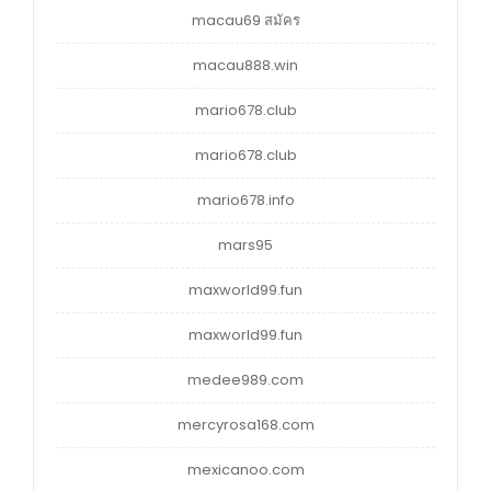
macau69 สมัคร
macau888.win
mario678.club
mario678.club
mario678.info
mars95
maxworld99.fun
maxworld99.fun
medee989.com
mercyrosa168.com
mexicanoo.com