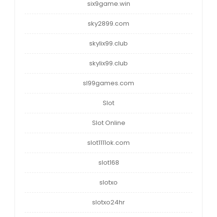
six9game.win
sky2899.com
skylix99.club
skylix99.club
sl99games.com
Slot
Slot Online
slot1111ok.com
slot168
slotxo
slotxo24hr