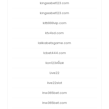
kingxxxbet123.com
kingxxxbet123.com
kitti999vip.com
ktv4sd.com
lalikabetsgame.com
lcbet444.com
lion123สล็อต
Live22
live22slot
lnw365bet.com
lnw365bet.com