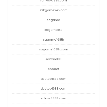
runway789s.com
s2kgamewin.com
sagame
sagame168
sagame168th
sagame168th.com
sawan888
sbobet
sbotop1688.com
sbotop1688.com
sclass8888.com