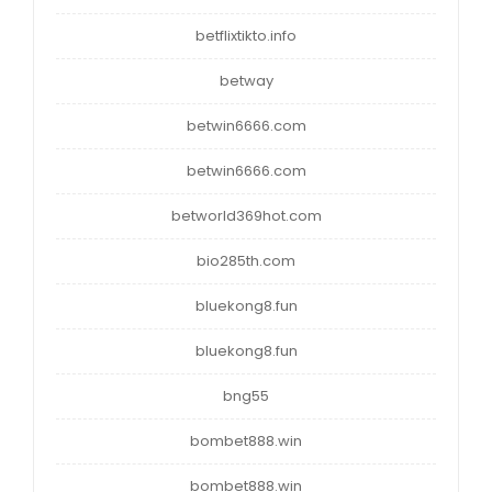
betflixtikto.info
betway
betwin6666.com
betwin6666.com
betworld369hot.com
bio285th.com
bluekong8.fun
bluekong8.fun
bng55
bombet888.win
bombet888.win