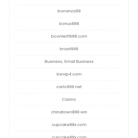
bonanza99
bonus888
boonlert1688.com
brazil999
Business, Small Business
bwvip4.com
carlo999.net
Casino
chinatown888.win
cupcake88x.com
cupcake88x.com