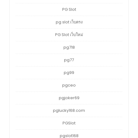
PG Slot
pg slot เว็บตรง
PG Slot เว็บใหม่
pg718
pg77
pg99
pgceo
pgjoker69
pglucky168.com
PGSlot
pgslot168