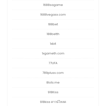
1688sagame
1688vegasx.com
188bet
188betth
1xbit
1xgameth.com
77UFA
789pluss.com
8lots.me
918Kiss
918kiss ดาวน์โหลด