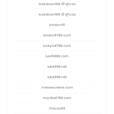
lockdown168 เข้าสู่ระบบ
lockdown168 เข้าสู่ระบบ
london45
london6789.com
luckycat789.com
luis16888.com
luke999.net
luke999.net
m4newonline.com
mac1bet789.com
macau69