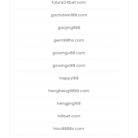
future24bet.com
gachawin168.com
gaojing888
gem99ths.com
gowingo88.com
gowingo88.com
happy168
hengheng9899.com
hengjing168
hi6bet.com
hiso8888s.com