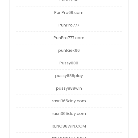
PunPro66.com
PunPro777
PunPro777.com
puntaek66
Pussy888
pussy888play
pussy888win
rasri365day.com
rasri365day.com
RENO88WIN.COM