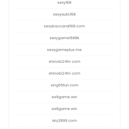
sexy168
sexyauto168
sexybaccarat168.com
sexygame1688k
sexygameplus.me
shinobi24hr.com
shinobi24hr.com
sing55fun.com
six9game.win
six9game.win
sky2899.com