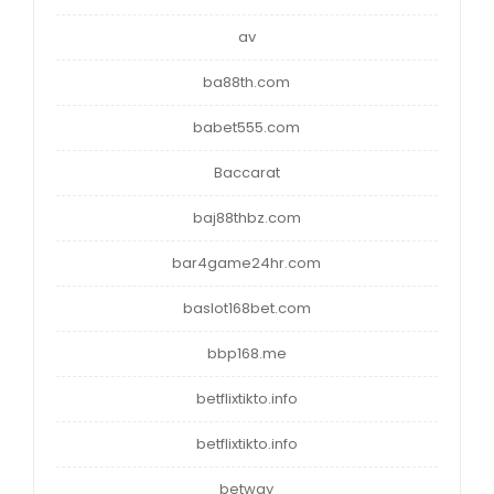
av
ba88th.com
babet555.com
Baccarat
baj88thbz.com
bar4game24hr.com
baslot168bet.com
bbp168.me
betflixtikto.info
betflixtikto.info
betway