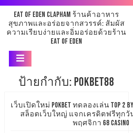
Skip
to
eat of eden clapham ร้านค้าอาหาร
content
สุขภาพและอร่อยจากสวรรค์: สัมผัส
ความเรียบง่ายและอิ่มอร่อยด้วยร้าน
Eat of Eden
Open
Button
ป้ายกำกับ:
pokbet88
เว็บเปิดใหม่ pokbet ทดลองเล่น Top 2 b
สล็อตเว็บใหญ่ แจกเครดิตฟรีทุกวัน
พฤศจิกา 68 casino