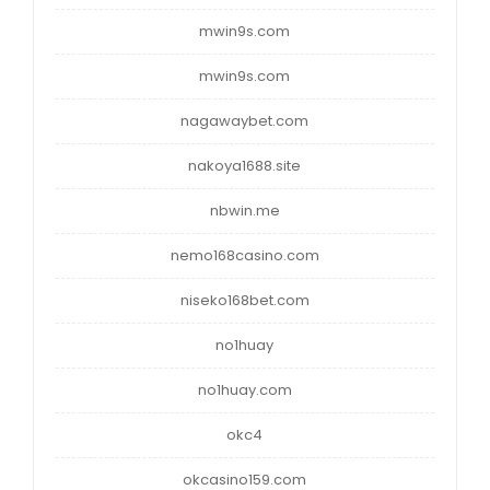
mwin9s.com
mwin9s.com
nagawaybet.com
nakoya1688.site
nbwin.me
nemo168casino.com
niseko168bet.com
no1huay
no1huay.com
okc4
okcasino159.com