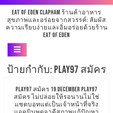
Skip
to
eat of eden clapham ร้านค้าอาหาร
content
สุขภาพและอร่อยจากสวรรค์: สัมผัส
ความเรียบง่ายและอิ่มอร่อยด้วยร้าน
Eat of Eden
Open
Button
ป้ายกำกับ:
play97 สมัคร
play97 สมัคร 19 December play97
สมัคร ไม่ปล่อยให้รอนานไม่ใช่
แชตบอทแต่เป็นเจ้าหน้าที่จริง
แอดมินพูดจาดีสุภาพแก้ปัญหา