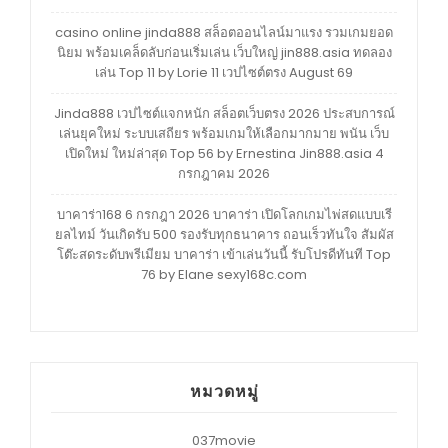
casino online jinda888 สล็อตออนไลน์มาแรง รวมเกมยอด
นิยม พร้อมเคล็ดลับก่อนเริ่มเล่น เว็บใหญ่ jin888.asia ทดลอง
เล่น Top 11 by Lorie 11 เวปไซต์ตรง August 69
Jinda888 เวปไซต์แจกหนัก สล็อตเว็บตรง 2026 ประสบการณ์
เล่นยุคใหม่ ระบบเสถียร พร้อมเกมให้เลือกมากมาย พนัน เว็บ
เปิดใหม่ ใหม่ล่าสุด Top 56 by Ernestina Jin888.asia 4
กรกฎาคม 2026
บาคาร่า168 6 กรกฎา 2026 บาคาร่า เปิดโลกเกมไพ่สดแบบเรี
ยลไทม์ วันเกิดรับ 500 รองรับทุกธนาคาร ถอนเร็วทันใจ สัมผัส
โต๊ะสดระดับพรีเมียม บาคาร่า เข้าเล่นวันนี้ รับโปรดีทันที Top
76 by Elane sexy168c.com
หมวดหมู่
037movie