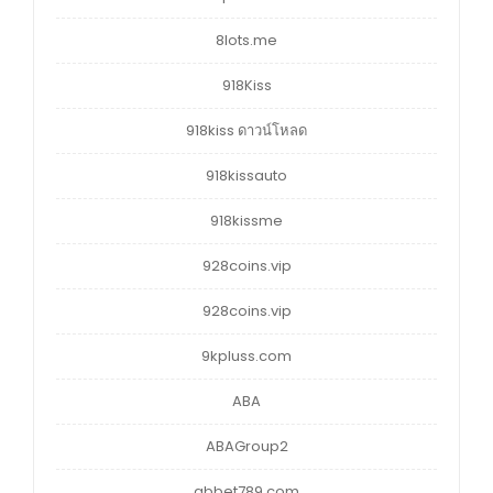
8lots.me
918Kiss
918kiss ดาวน์โหลด
918kissauto
918kissme
928coins.vip
928coins.vip
9kpluss.com
ABA
ABAGroup2
abbet789.com