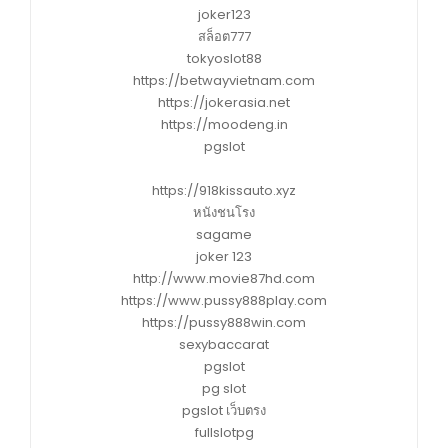
joker123
สล็อต777
tokyoslot88
https://betwayvietnam.com
https://jokerasia.net
https://moodeng.in
pgslot
https://918kissauto.xyz
หนังชนโรง
sagame
joker 123
http://www.movie87hd.com
https://www.pussy888play.com
https://pussy888win.com
sexybaccarat
pgslot
pg slot
pgslot เว็บตรง
fullslotpg