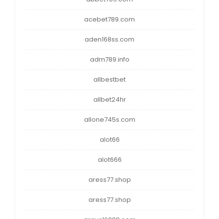
acebet789.com
aden168ss.com
adm789.info
allbestbet
allbet24hr
allone745s.com
alot66
alot666
aress77.shop
aress77.shop