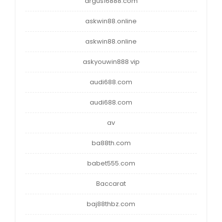
argus16888.com
askwin88.online
askwin88.online
askyouwin888 vip
audi688.com
audi688.com
av
ba88th.com
babet555.com
Baccarat
baj88thbz.com