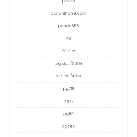
p2vvip
pananthai99.com
panda555
PG
PG Slot
pg slot เว็บตรง
PG Slot เว็บใหม่
pg718
pg77
pg99
pgceo