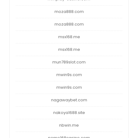
moza888.com
moza888.com
msx168.me
msx168.me
mun789slot.com
mwin9s.com
mwin9s.com
nagawaybet.com
nakoya1688.site
nbwin.me
nemo168casino.com