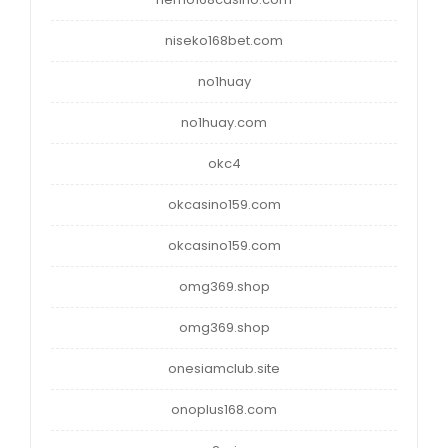
niseko168bet.com
no1huay
no1huay.com
okc4
okcasino159.com
okcasino159.com
omg369.shop
omg369.shop
onesiamclub.site
onoplus168.com