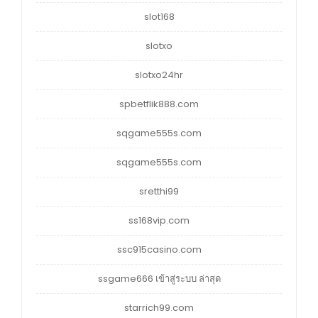
slot168
slotxo
slotxo24hr
spbetflik888.com
sqgame555s.com
sqgame555s.com
sretthi99
ss168vip.com
ssc915casino.com
ssgame666 เข้าสู่ระบบ ล่าสุด
starrich99.com