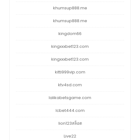
khumsup888.me
khumsup888.me
kingdom66
kingxxxbet123.com
kingxxxbet123.com
kitti999vip.com
ktv4sd.com
lalikabetsgame.com
lcbet444.com
lion123สล็อต
Live22