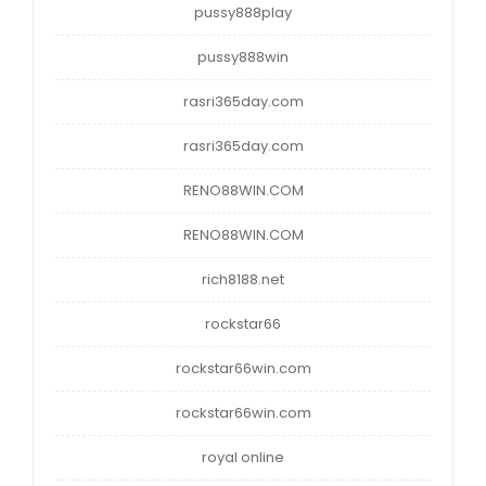
pussy888play
pussy888win
rasri365day.com
rasri365day.com
RENO88WIN.COM
RENO88WIN.COM
rich8188.net
rockstar66
rockstar66win.com
rockstar66win.com
royal online