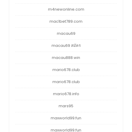
m4newonline.com
mac1bet789.com
macau69
macau69 สมัคร
macau888.win
mario678.club
mario678.club
mario678.info
mars95
maxworld99.fun
maxworld99.fun