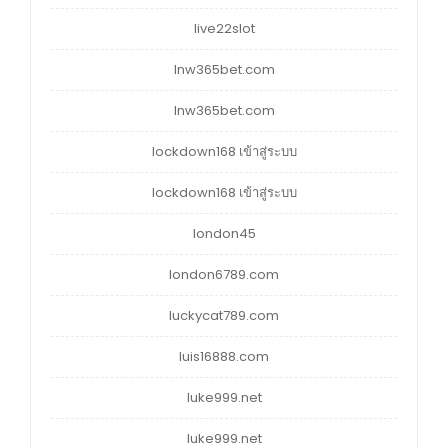
live22slot
lnw365bet.com
lnw365bet.com
lockdown168 เข้าสู่ระบบ
lockdown168 เข้าสู่ระบบ
london45
london6789.com
luckycat789.com
luis16888.com
luke999.net
luke999.net