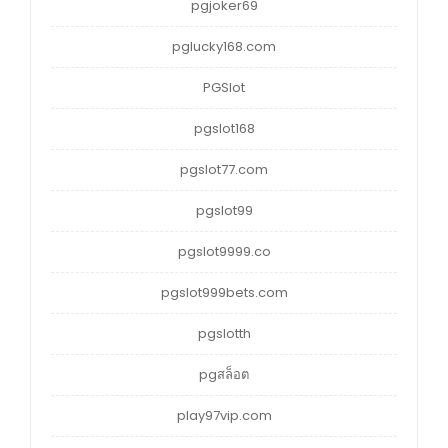
pgjoker69
pglucky168.com
PGSlot
pgslot168
pgslot77.com
pgslot99
pgslot9999.co
pgslot999bets.com
pgslotth
pgสล็อต
play97vip.com