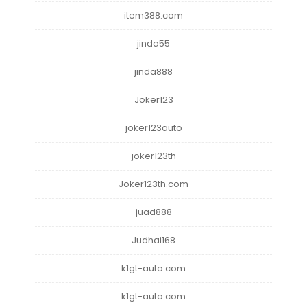
item388.com
jinda55
jinda888
Joker123
joker123auto
joker123th
Joker123th.com
juad888
Judhai168
k1gt-auto.com
k1gt-auto.com