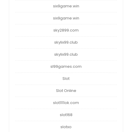
six9game.win
six9game.win
sky2899.com
skylix99.club
skylix99.club
sl99games.com
Slot
Slot Online
slot1111ok.com
slot168
slotxo