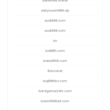
askwin88.online
askyouwin888 vip
audi688.com
audi688.com
av
ba88th.com
babet555.com
Baccarat
baj88thbz.com
bar4game24hr.com
baslot168bet.com