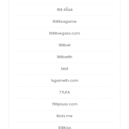
168 สล็อต
1688sagame
1688vegasx.com
188bet
188betth
1xbit
1xgameth.com
77UFA
789pluss.com
8lots.me
918Kiss