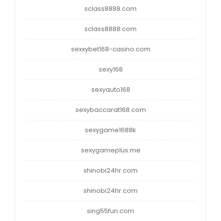
sclass8888.com
sclass8888.com
sexxybet168-casino.com
sexy168
sexyauto168
sexybaccarat168.com
sexygame1688k
sexygameplus.me
shinobi24hr.com
shinobi24hr.com
sing55fun.com