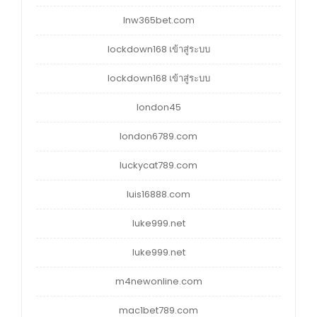
lnw365bet.com
lockdown168 เข้าสู่ระบบ
lockdown168 เข้าสู่ระบบ
london45
london6789.com
luckycat789.com
luis16888.com
luke999.net
luke999.net
m4newonline.com
mac1bet789.com