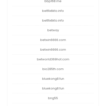
bbp168.me
betflixtikto.info
betflixtikto.info
betway
betwin6666.com
betwin6666.com
betworld369hot.com
bio285th.com
bluekong8.fun
bluekong8.fun
bng55