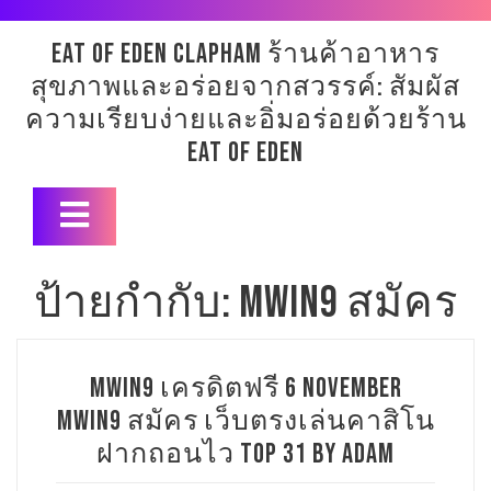
Skip
to
eat of eden clapham ร้านค้าอาหาร
content
สุขภาพและอร่อยจากสวรรค์: สัมผัส
ความเรียบง่ายและอิ่มอร่อยด้วยร้าน
Eat of Eden
Open
Button
ป้ายกำกับ:
mwin9 สมัคร
mwin9 เครดิตฟรี 6 November
mwin9 สมัคร เว็บตรงเล่นคาสิโน
ฝากถอนไว Top 31 by Adam