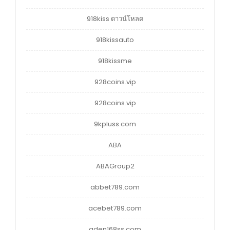
918kiss ดาวน์โหลด
918kissauto
918kissme
928coins.vip
928coins.vip
9kpluss.com
ABA
ABAGroup2
abbet789.com
acebet789.com
aden168ss.com