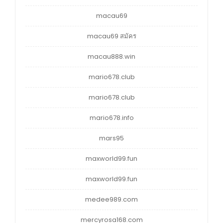
macau69
macau69 สมัคร
macau888.win
mario678.club
mario678.club
mario678.info
mars95
maxworld99.fun
maxworld99.fun
medee989.com
mercyrosa168.com