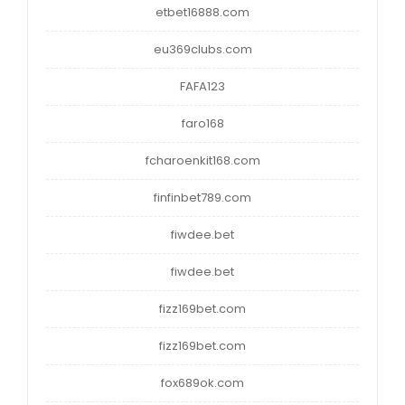
etbet16888.com
eu369clubs.com
FAFA123
faro168
fcharoenkit168.com
finfinbet789.com
fiwdee.bet
fiwdee.bet
fizz169bet.com
fizz169bet.com
fox689ok.com