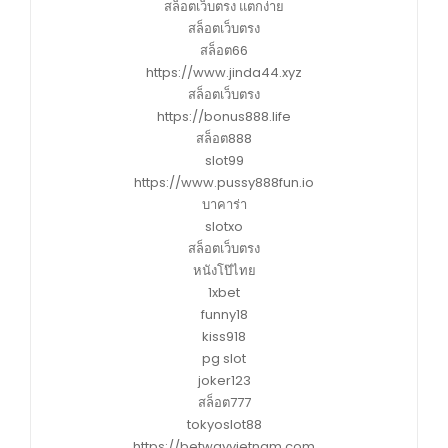
สล็อตเว็บตรง แตกง่าย
สล็อตเว็บตรง
สล็อต66
https://www.jinda44.xyz
สล็อตเว็บตรง
https://bonus888.life
สล็อต888
slot99
https://www.pussy888fun.io
บาคาร่า
slotxo
สล็อตเว็บตรง
หนังโป๊ไทย
1xbet
funny18
kiss918
pg slot
joker123
สล็อต777
tokyoslot88
https://betwayvietnam.com