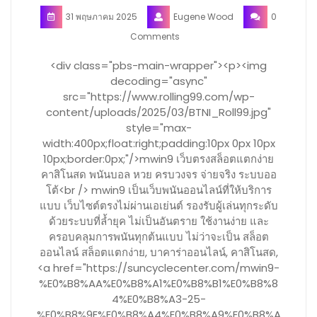
31 พฤษภาคม 2025
Eugene Wood
0
Comments
<div class="pbs-main-wrapper"><p><img
decoding="async"
src="https://www.rolling99.com/wp-
content/uploads/2025/03/BTNI_Roll99.jpg"
style="max-
width:400px;float:right;padding:10px 0px 10px
10px;border:0px;"/>mwin9 เว็บตรงสล็อตแตกง่าย
คาสิโนสด พนันบอล หวย ครบวงจร จ่ายจริง ระบบออ
โต้<br /> mwin9 เป็นเว็บพนันออนไลน์ที่ให้บริการ
แบบ เว็บไซต์ตรงไม่ผ่านเอเย่นต์ รองรับผู้เล่นทุกระดับ
ด้วยระบบที่ล้ำยุค ไม่เป็นอันตราย ใช้งานง่าย และ
ครอบคลุมการพนันทุกต้นแบบ ไม่ว่าจะเป็น สล็อต
ออนไลน์ สล็อตแตกง่าย, บาคาร่าออนไลน์, คาสิโนสด,
<a href="https://suncyclecenter.com/mwin9-
%E0%B8%AA%E0%B8%A1%E0%B8%B1%E0%B8%8
4%E0%B8%A3-25-
%E0%B8%9E%E0%B8%A4%E0%B8%A9%E0%B8%A