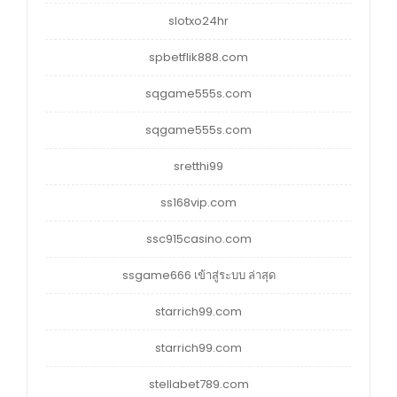
slotxo24hr
spbetflik888.com
sqgame555s.com
sqgame555s.com
sretthi99
ss168vip.com
ssc915casino.com
ssgame666 เข้าสู่ระบบ ล่าสุด
starrich99.com
starrich99.com
stellabet789.com