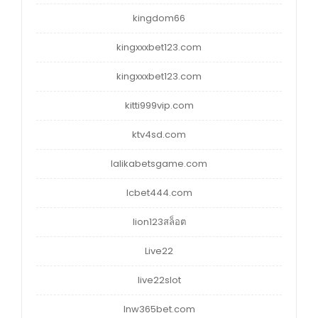
kingdom66
kingxxxbet123.com
kingxxxbet123.com
kitti999vip.com
ktv4sd.com
lalikabetsgame.com
lcbet444.com
lion123สล็อต
Live22
live22slot
lnw365bet.com