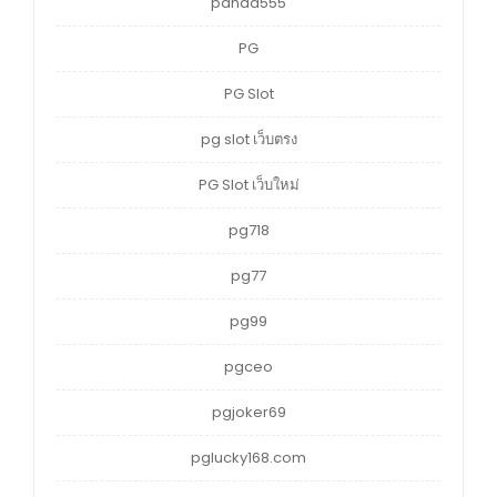
panda555
PG
PG Slot
pg slot เว็บตรง
PG Slot เว็บใหม่
pg718
pg77
pg99
pgceo
pgjoker69
pglucky168.com