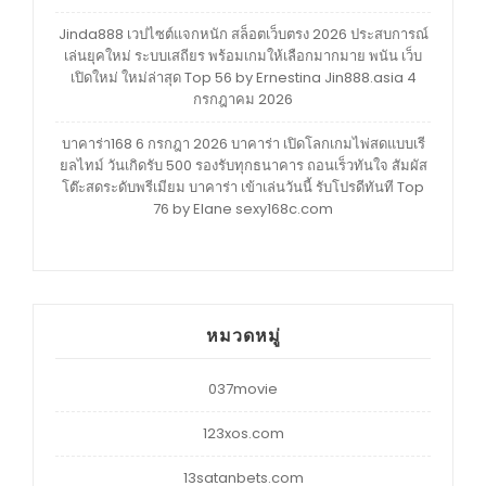
Jinda888 เวปไซต์แจกหนัก สล็อตเว็บตรง 2026 ประสบการณ์
เล่นยุคใหม่ ระบบเสถียร พร้อมเกมให้เลือกมากมาย พนัน เว็บ
เปิดใหม่ ใหม่ล่าสุด Top 56 by Ernestina Jin888.asia 4
กรกฎาคม 2026
บาคาร่า168 6 กรกฎา 2026 บาคาร่า เปิดโลกเกมไพ่สดแบบเรี
ยลไทม์ วันเกิดรับ 500 รองรับทุกธนาคาร ถอนเร็วทันใจ สัมผัส
โต๊ะสดระดับพรีเมียม บาคาร่า เข้าเล่นวันนี้ รับโปรดีทันที Top
76 by Elane sexy168c.com
หมวดหมู่
037movie
123xos.com
13satanbets.com