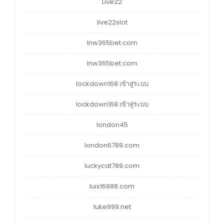
Live22
live22slot
lnw365bet.com
lnw365bet.com
lockdown168 เข้าสู่ระบบ
lockdown168 เข้าสู่ระบบ
london45
london6789.com
luckycat789.com
luis16888.com
luke999.net