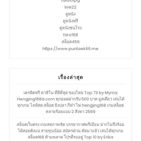
fullslotpg
live22
ดูหนัง
ดูหนังฟรี
ดูหนังชนโรง
faro168
สล็อต456
https://www.puntaek66.me
เรื่องล่าสุด
เครดิตฟรี คาสิโน ที่ดีที่สุด ของไทย Top 73 by Myrna
Hengjing168d.com ทุกยอดฝากรับ 500 บาท ยูสเดียว เล่นได้
ทุกเกม ไลฟ์สด สล็อต ยิงปลา กีฬา ไพ่ hengjing168 เกมสล็อต
หลายร้อยแบบ 2 สิงหา 2569
สล็อตเว็บตรง เกมสดภาพชัด บรรยากาศพรีเมียม ฝากไม่ถึงร้อย
ได้สอยตังแน่ สายทุนน้อย สมัครด่วน คัดมาแล้ว เล่นได้ทุกเกม
สล็อต168 ห้ามพลาด โปรดีรออยู่ Top 10 by Erika