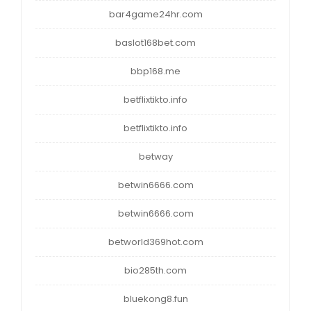
bar4game24hr.com
baslot168bet.com
bbp168.me
betflixtikto.info
betflixtikto.info
betway
betwin6666.com
betwin6666.com
betworld369hot.com
bio285th.com
bluekong8.fun