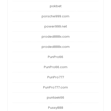
pokbet
porsche999.com
power999.net
proded888x.com
proded888x.com
PunPro66
PunPro66.com
PunPro777
PunPro777.com
puntaek66
Pussy888