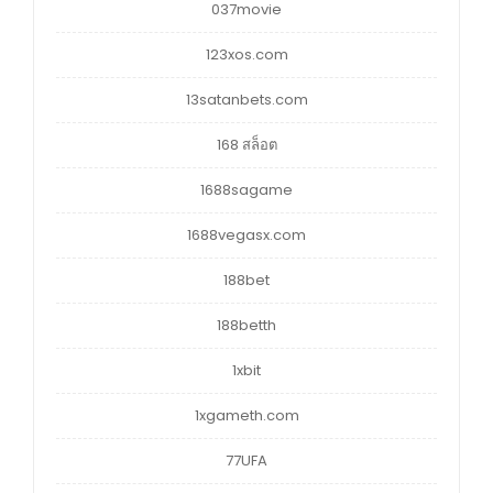
037movie
123xos.com
13satanbets.com
168 สล็อต
1688sagame
1688vegasx.com
188bet
188betth
1xbit
1xgameth.com
77UFA