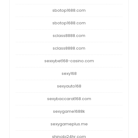
sbotop1688.com
sbotop1688.com
sclass8888.com
sclass8888.com
sexxybet168-casino.com
sexy168
sexyauto168
sexybaccarat168.com
sexygame1688k
sexygameplus.me
shinobi24hr.com