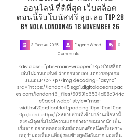
ออนไลน์ ที่ดีที่สุด เว็บสล็อต
ตอนนี้รับโบนัสฟรี ลุยเลย Top 28
by Nola london45 18 November 26
3 ธันวาคม 2025
Eugene Wood
0
Comments
<div class="pbs-main-wrapper"><p>เว็บสล็อต
เล่นไม่ผ่านเอเย่นต์ ฝากถอนวอเลท แตกง่ายทุกเกม
แน่นอน!</p> <p><img decoding="async"
src="https://london45.sgp1.digitaloceanspac
es.com/london45_files/60531c5534d88c344c
e9acbf.webp" style="max-
width:420px;float:left;padding:10px 10px 10px
0px;border:0px;"/>หลายท่านที่เข้ามาอ่านเนื้อหานี้
คงจะมีจุดเริ่มไม่มีความแตกต่างจากผมมากนัก เป็น
เริ่มจาก อยากทดลองเล่นสล็อตมองสักหนึ่งครั้ง เพราะ
เหตุว่ามองเห็นคนที่อยู่รอบข้างพูดถึงกันมาก มองเห็น