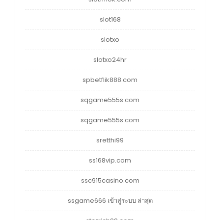
slot168
slotxo
slotxo24hr
spbetflik888.com
sqgame555s.com
sqgame555s.com
sretthi99
ss168vip.com
ssc915casino.com
ssgame666 เข้าสู่ระบบ ล่าสุด