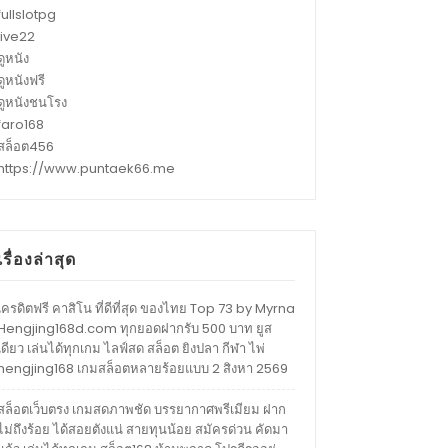
fullslotpg
live22
ดูหนัง
ดูหนังฟรี
ดูหนังชนโรง
faro168
สล็อต456
https://www.puntaek66.me
เรื่องล่าสุด
เครดิตฟรี คาสิโน ที่ดีที่สุด ของไทย Top 73 by Myrna
Hengjing168d.com ทุกยอดฝากรับ 500 บาท ยูส
เดียว เล่นได้ทุกเกม ไลฟ์สด สล็อต ยิงปลา กีฬา ไพ่
hengjing168 เกมสล็อตหลายร้อยแบบ 2 สิงหา 2569
สล็อตเว็บตรง เกมสดภาพชัด บรรยากาศพรีเมียม ฝาก
ไม่ถึงร้อย ได้สอยตังแน่ สายทุนน้อย สมัครด่วน คัดมา