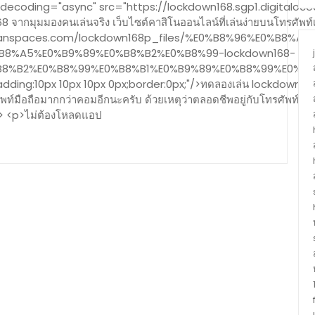
decoding="async" src="https://lockdown168.sgp1.digitaloc
8 จากมุมมองคนเล่นจริง เว็บไซต์คาสิโนออนไลน์ที่เล่นง่ายบนโทรศัพท์
aloceanspaces.com/lockdown168p_files/%E0%B8%96%E0%B
8%A5%E0%B9%89%E0%B8%B2%E0%B8%99-lockdown168-
B8%B2%E0%B8%99%E0%B8%B1%E0%B9%89%E0%B8%99%E0%B
adding:10px 10px 10px 0px;border:0px;"/>ทดลองเล่น lockdown168 
พท์มือถือมากกว่าคอมอีกนะครับ ด้วยเหตุว่าตลอดชีพอยู่กับโทรศัพท์ เพี
/p> <p>ไม่ต้องโหลดแอป