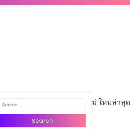
ดลับเด็ด casino เว็บเปิดใหม่ ใหม่ล่าสุด To
Search