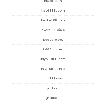
hi6bet.com
hiso8888s.com
hubbet168.com
hydra888 สล็อต
ib888pro.bet
ib888pro.bet
infyplus888.com
infyplus888.info
item388.com
jinda55
jinda888