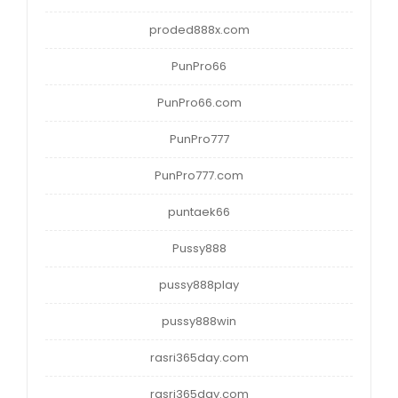
proded888x.com
PunPro66
PunPro66.com
PunPro777
PunPro777.com
puntaek66
Pussy888
pussy888play
pussy888win
rasri365day.com
rasri365day.com