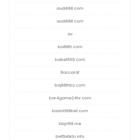
audi688.com
audi688.com
av
ba88th.com
babet555.com
Baccarat
baj88thbz.com
bar4game24hr.com
baslot168bet.com
bbp168.me
betflixtikto.info