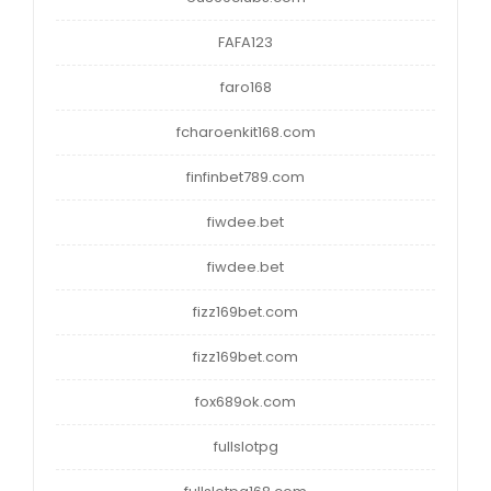
FAFA123
faro168
fcharoenkit168.com
finfinbet789.com
fiwdee.bet
fiwdee.bet
fizz169bet.com
fizz169bet.com
fox689ok.com
fullslotpg