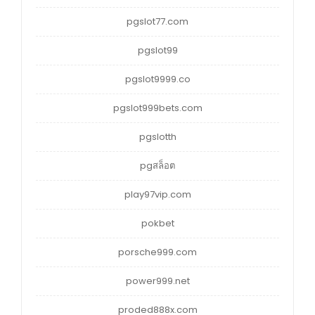
pgslot77.com
pgslot99
pgslot9999.co
pgslot999bets.com
pgslotth
pgสล็อต
play97vip.com
pokbet
porsche999.com
power999.net
proded888x.com