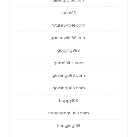
fullslotpg168.com
funny18
future24bet.com
gachawin168.com
gaojing888
gem99ths.com
gowingo88.com
gowingo88.com
happy168
hengheng9899.com
hengjing168