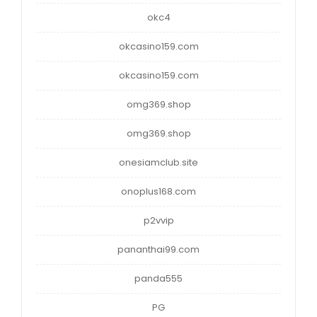
okc4
okcasino159.com
okcasino159.com
omg369.shop
omg369.shop
onesiamclub.site
onoplus168.com
p2vvip
pananthai99.com
panda555
PG