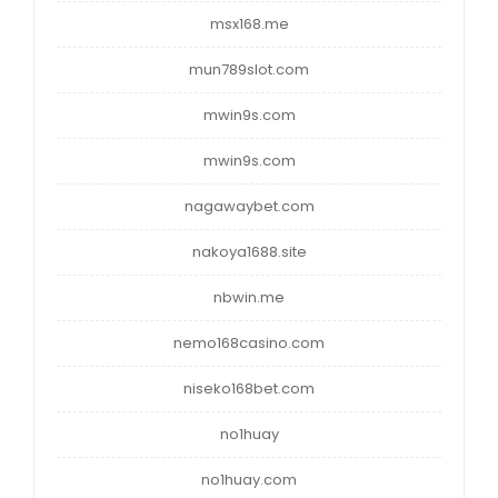
msx168.me
mun789slot.com
mwin9s.com
mwin9s.com
nagawaybet.com
nakoya1688.site
nbwin.me
nemo168casino.com
niseko168bet.com
no1huay
no1huay.com