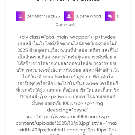
24 พฤศจิกายน 2025
Eugene Wood
0
Comments
<div class="pbs-main-wrapper"><p>fiwdee
เป็นหนึ่งในเว็บไซต์สล็อตออนไลน์ยอดนิยมสูงสุดในปี
2025 ด้วยจุดเด่นเรื่องระบบที่นำสมัย เสถียร และก็ไม่
เป็นอันตรายที่สุด เหมาะสำหรับผู้เล่นทุกระดับที่อยาก
ได้สร้างรายได้จากเกมสล็อตออนไลน์อย่างถาวร ด้วย
บริการครบวงจรทั้งยังการ fiwdee สมัคร ที่ง่ายด้านใน
ไม่กี่วินาที ระบบ fiwdee เข้าสู่ระบบ ที่เร็วทันใจ
รองรับทุกเครื่องมือ และโปรโมชั่น fiwdee เครดิตฟรี
ที่แจกจริงให้ผู้เล่นทุกคน ทั้งยังสมาชิกใหม่และก็สมาชิก
ปัจจุบันนี้</p> <p>fiwdee เว็บตรงไม่ผ่านเอเย่นต์
มั่นคง ปลอดภัย 100%</p> <p><img
decoding="async"
src="https://www.ufas9999.com/wp-
content/uploads/2025/10/p3.jpg" style="max-
width:400px;float:left;padding:10px 10px 10px