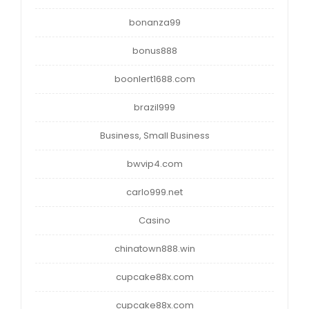
bonanza99
bonus888
boonlert1688.com
brazil999
Business, Small Business
bwvip4.com
carlo999.net
Casino
chinatown888.win
cupcake88x.com
cupcake88x.com