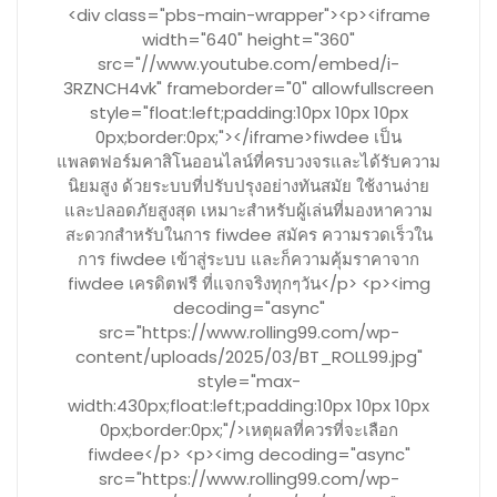
<div class="pbs-main-wrapper"><p><iframe
width="640" height="360"
src="//www.youtube.com/embed/i-
3RZNCH4vk" frameborder="0" allowfullscreen
style="float:left;padding:10px 10px 10px
0px;border:0px;"></iframe>fiwdee เป็น
แพลตฟอร์มคาสิโนออนไลน์ที่ครบวงจรและได้รับความ
นิยมสูง ด้วยระบบที่ปรับปรุงอย่างทันสมัย ใช้งานง่าย
และปลอดภัยสูงสุด เหมาะสำหรับผู้เล่นที่มองหาความ
สะดวกสำหรับในการ fiwdee สมัคร ความรวดเร็วใน
การ fiwdee เข้าสู่ระบบ และก็ความคุ้มราคาจาก
fiwdee เครดิตฟรี ที่แจกจริงทุกๆวัน</p> <p><img
decoding="async"
src="https://www.rolling99.com/wp-
content/uploads/2025/03/BT_ROLL99.jpg"
style="max-
width:430px;float:left;padding:10px 10px 10px
0px;border:0px;"/>เหตุผลที่ควรที่จะเลือก
fiwdee</p> <p><img decoding="async"
src="https://www.rolling99.com/wp-