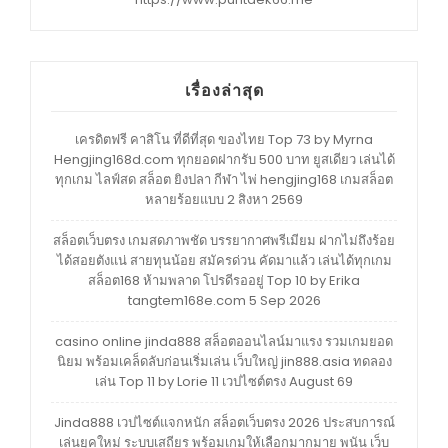
เรื่องล่าสุด
เครดิตฟรี คาสิโน ที่ดีที่สุด ของไทย Top 73 by Myrna
Hengjing168d.com ทุกยอดฝากรับ 500 บาท ยูสเดียว เล่นได้
ทุกเกม ไลฟ์สด สล็อต ยิงปลา กีฬา ไพ่ hengjing168 เกมสล็อต
หลายร้อยแบบ 2 สิงหา 2569
สล็อตเว็บตรง เกมสดภาพชัด บรรยากาศพรีเมียม ฝากไม่ถึงร้อย
ได้สอยตังแน่ สายทุนน้อย สมัครด่วน คัดมาแล้ว เล่นได้ทุกเกม
สล็อต168 ห้ามพลาด โปรดีรออยู่ Top 10 by Erika
tangtem168e.com 5 Sep 2026
casino online jinda888 สล็อตออนไลน์มาแรง รวมเกมยอด
นิยม พร้อมเคล็ดลับก่อนเริ่มเล่น เว็บใหญ่ jin888.asia ทดลอง
เล่น Top 11 by Lorie 11 เวปไซต์ตรง August 69
Jinda888 เวปไซต์แจกหนัก สล็อตเว็บตรง 2026 ประสบการณ์
เล่นยุคใหม่ ระบบเสถียร พร้อมเกมให้เลือกมากมาย พนัน เว็บ