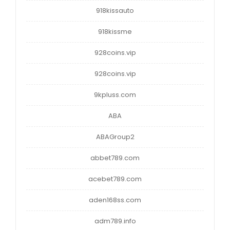
918kissauto
918kissme
928coins.vip
928coins.vip
9kpluss.com
ABA
ABAGroup2
abbet789.com
acebet789.com
aden168ss.com
adm789.info