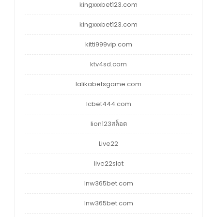
kingxxxbet123.com
kingxxxbet123.com
kitti999vip.com
ktv4sd.com
lalikabetsgame.com
lcbet444.com
lion123สล็อต
Live22
live22slot
lnw365bet.com
lnw365bet.com