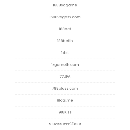
1688sagame
1688vegasx.com
188bet
188betth
1xbit
1xgameth.com
77UFA
789pluss.com
8lots.me
918Kiss
918kiss ดาวน์โหลด