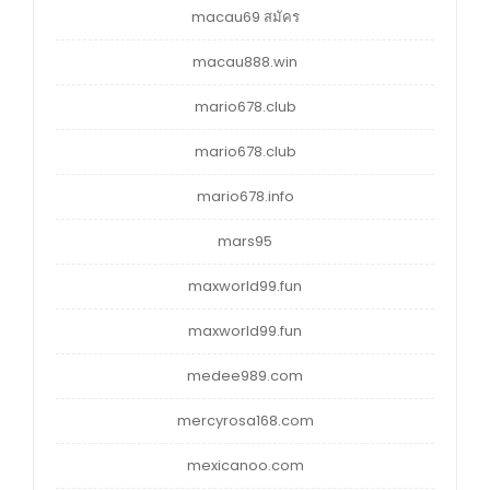
macau69 สมัคร
macau888.win
mario678.club
mario678.club
mario678.info
mars95
maxworld99.fun
maxworld99.fun
medee989.com
mercyrosa168.com
mexicanoo.com