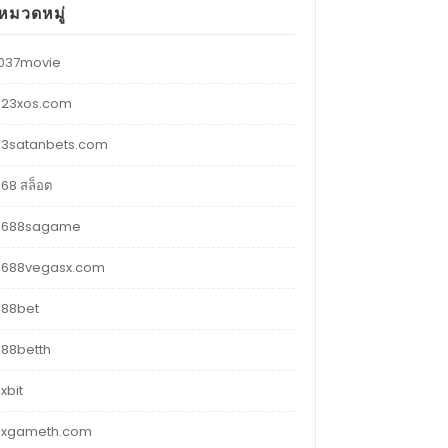
หมวดหมู่
037movie
123xos.com
13satanbets.com
168 สล็อต
1688sagame
1688vegasx.com
188bet
188betth
1xbit
1xgameth.com