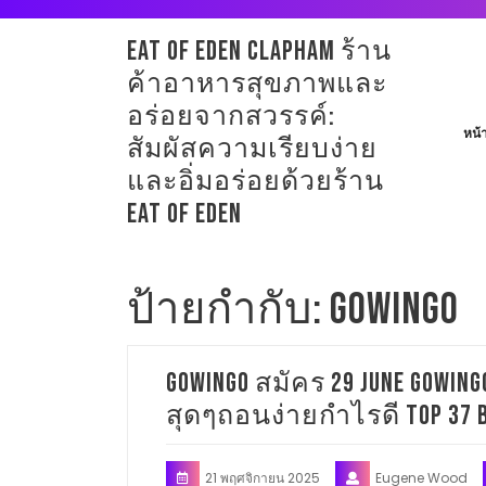
Skip
to
eat of eden clapham ร้าน
content
ค้าอาหารสุขภาพและ
อร่อยจากสวรรค์:
หน้
สัมผัสความเรียบง่าย
และอิ่มอร่อยด้วยร้าน
Eat of Eden
ป้ายกำกับ:
gowingo
gowingo สมัคร 29 June gowi
สุดๆถอนง่ายกำไรดี Top 37 b
21 พฤศจิกายน 2025
Eugene Wood