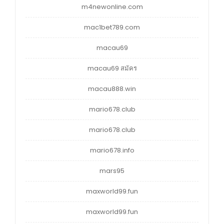
m4newonline.com
mac1bet789.com
macau69
macau69 สมัคร
macau888.win
mario678.club
mario678.club
mario678.info
mars95
maxworld99.fun
maxworld99.fun