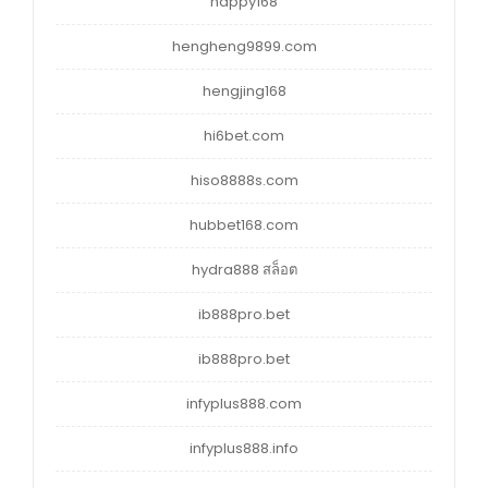
happy168
hengheng9899.com
hengjing168
hi6bet.com
hiso8888s.com
hubbet168.com
hydra888 สล็อต
ib888pro.bet
ib888pro.bet
infyplus888.com
infyplus888.info