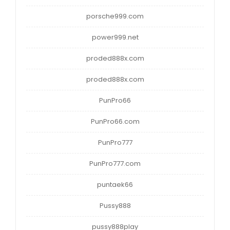
porsche999.com
power999.net
proded888x.com
proded888x.com
PunPro66
PunPro66.com
PunPro777
PunPro777.com
puntaek66
Pussy888
pussy888play