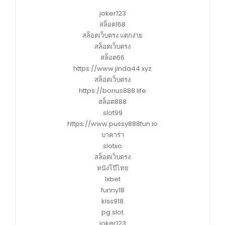
joker123
สล็อต168
สล็อตเว็บตรง แตกง่าย
สล็อตเว็บตรง
สล็อต66
https://www.jinda44.xyz
สล็อตเว็บตรง
https://bonus888.life
สล็อต888
slot99
https://www.pussy888fun.io
บาคาร่า
slotxo
สล็อตเว็บตรง
หนังโป๊ไทย
1xbet
funny18
kiss918
pg slot
joker123