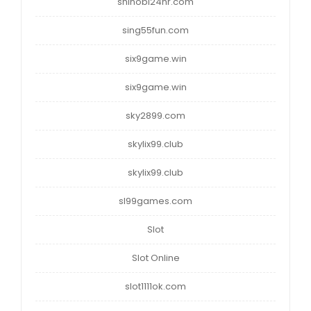
shinobi24hr.com
sing55fun.com
six9game.win
six9game.win
sky2899.com
skylix99.club
skylix99.club
sl99games.com
Slot
Slot Online
slot1111ok.com