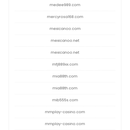
medee989.com
mercyrosa168.com
mexicanoo.com
mexicanoo.net
mexicanoo.net
mfj889xx.com
mia88th.com
mia88th.com
mib555s.com
mmplay-casino.com
mmplay-casino.com