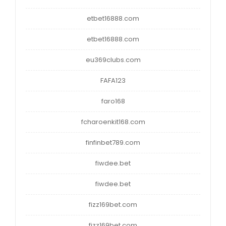
etbet16888.com
etbet16888.com
eu369clubs.com
FAFA123
faro168
fcharoenkit168.com
finfinbet789.com
fiwdee.bet
fiwdee.bet
fizz169bet.com
fizz169bet.com