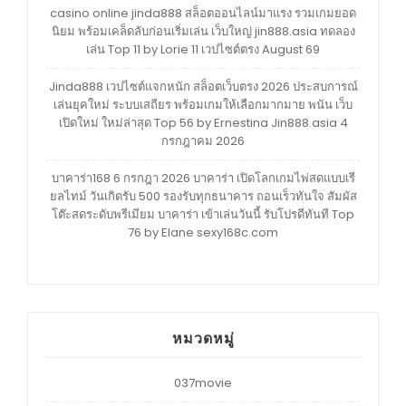
casino online jinda888 สล็อตออนไลน์มาแรง รวมเกมยอด
นิยม พร้อมเคล็ดลับก่อนเริ่มเล่น เว็บใหญ่ jin888.asia ทดลอง
เล่น Top 11 by Lorie 11 เวปไซต์ตรง August 69
Jinda888 เวปไซต์แจกหนัก สล็อตเว็บตรง 2026 ประสบการณ์
เล่นยุคใหม่ ระบบเสถียร พร้อมเกมให้เลือกมากมาย พนัน เว็บ
เปิดใหม่ ใหม่ล่าสุด Top 56 by Ernestina Jin888.asia 4
กรกฎาคม 2026
บาคาร่า168 6 กรกฎา 2026 บาคาร่า เปิดโลกเกมไพ่สดแบบเรี
ยลไทม์ วันเกิดรับ 500 รองรับทุกธนาคาร ถอนเร็วทันใจ สัมผัส
โต๊ะสดระดับพรีเมียม บาคาร่า เข้าเล่นวันนี้ รับโปรดีทันที Top
76 by Elane sexy168c.com
หมวดหมู่
037movie