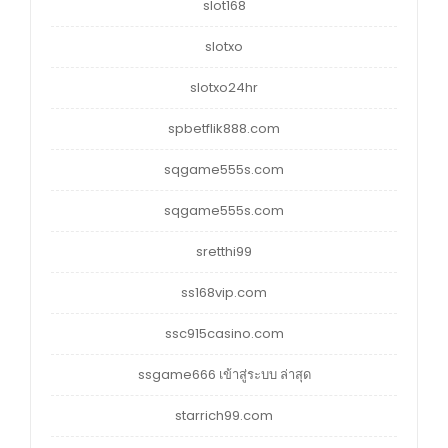
slot168
slotxo
slotxo24hr
spbetflik888.com
sqgame555s.com
sqgame555s.com
sretthi99
ss168vip.com
ssc915casino.com
ssgame666 เข้าสู่ระบบ ล่าสุด
starrich99.com