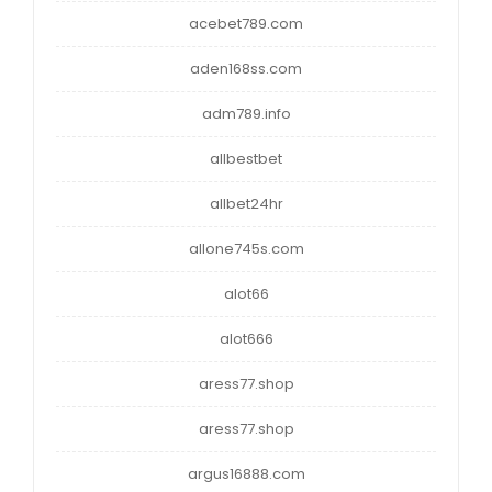
acebet789.com
aden168ss.com
adm789.info
allbestbet
allbet24hr
allone745s.com
alot66
alot666
aress77.shop
aress77.shop
argus16888.com