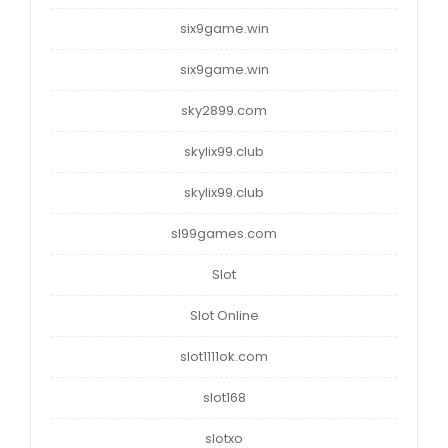
six9game.win
six9game.win
sky2899.com
skylix99.club
skylix99.club
sl99games.com
Slot
Slot Online
slot1111ok.com
slot168
slotxo