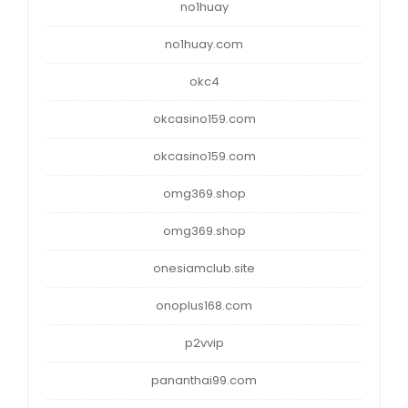
no1huay
no1huay.com
okc4
okcasino159.com
okcasino159.com
omg369.shop
omg369.shop
onesiamclub.site
onoplus168.com
p2vvip
pananthai99.com