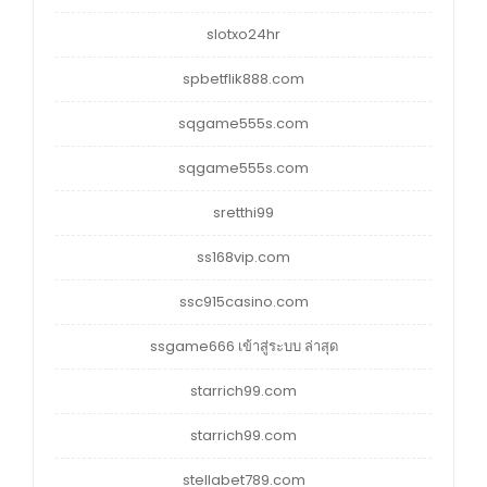
slotxo24hr
spbetflik888.com
sqgame555s.com
sqgame555s.com
sretthi99
ss168vip.com
ssc915casino.com
ssgame666 เข้าสู่ระบบ ล่าสุด
starrich99.com
starrich99.com
stellabet789.com