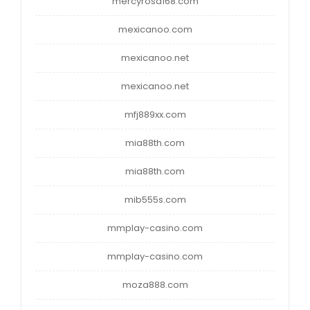
mercyrosa168.com
mexicanoo.com
mexicanoo.net
mexicanoo.net
mfj889xx.com
mia88th.com
mia88th.com
mib555s.com
mmplay-casino.com
mmplay-casino.com
moza888.com