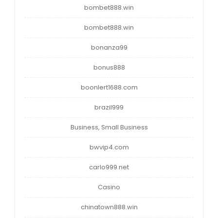
bombet888.win
bombet888.win
bonanza99
bonus888
boonlert1688.com
brazil999
Business, Small Business
bwvip4.com
carlo999.net
Casino
chinatown888.win