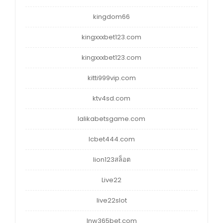
kingdom66
kingxxxbet123.com
kingxxxbet123.com
kitti999vip.com
ktv4sd.com
lalikabetsgame.com
lcbet444.com
lion123สล็อต
Live22
live22slot
lnw365bet.com