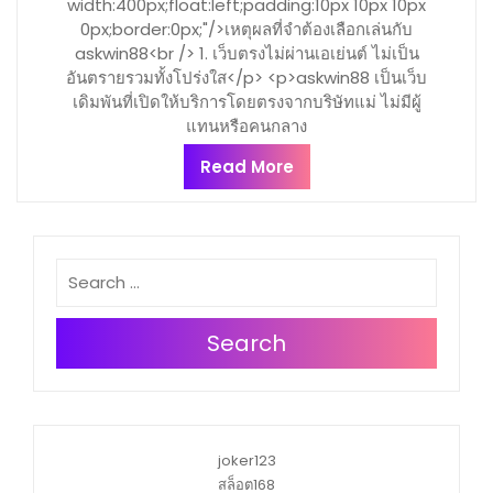
width:400px;float:left;padding:10px 10px 10px
0px;border:0px;"/>เหตุผลที่จำต้องเลือกเล่นกับ
askwin88<br /> 1. เว็บตรงไม่ผ่านเอเย่นต์ ไม่เป็น
อันตรายรวมทั้งโปร่งใส</p> <p>askwin88 เป็นเว็บ
เดิมพันที่เปิดให้บริการโดยตรงจากบริษัทแม่ ไม่มีผู้
แทนหรือคนกลาง
Read More
Search
joker123
สล็อต168