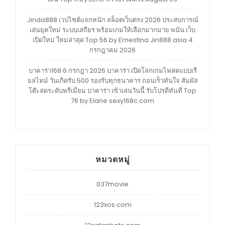
Jinda888 เวปไซต์แจกหนัก สล็อตเว็บตรง 2026 ประสบการณ์
เล่นยุคใหม่ ระบบเสถียร พร้อมเกมให้เลือกมากมาย พนัน เว็บ
เปิดใหม่ ใหม่ล่าสุด Top 56 by Ernestina Jin888.asia 4
กรกฎาคม 2026
บาคาร่า168 6 กรกฎา 2026 บาคาร่า เปิดโลกเกมไพ่สดแบบเรี
ยลไทม์ วันเกิดรับ 500 รองรับทุกธนาคาร ถอนเร็วทันใจ สัมผัส
โต๊ะสดระดับพรีเมียม บาคาร่า เข้าเล่นวันนี้ รับโปรดีทันที Top
76 by Elane sexy168c.com
หมวดหมู่
037movie
123xos.com