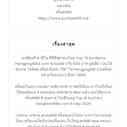
faro168
สล็อต456
https://www.puntaek66.me
เรื่องล่าสุด
เครดิตฟรี คาสิโน ที่ดีที่สุด ของไทย Top 73 by Myrna
Hengjing168d.com ทุกยอดฝากรับ 500 บาท ยูสเดียว เล่นได้
ทุกเกม ไลฟ์สด สล็อต ยิงปลา กีฬา ไพ่ hengjing168 เกมสล็อต
หลายร้อยแบบ 2 สิงหา 2569
สล็อตเว็บตรง เกมสดภาพชัด บรรยากาศพรีเมียม ฝากไม่ถึงร้อย
ได้สอยตังแน่ สายทุนน้อย สมัครด่วน คัดมาแล้ว เล่นได้ทุกเกม
สล็อต168 ห้ามพลาด โปรดีรออยู่ Top 10 by Erika
tangtem168e.com 5 Sep 2026
casino online jinda888 สล็อตออนไลน์มาแรง รวมเกมยอด
นิยม พร้อมเคล็ดลับก่อนเริ่มเล่น เว็บใหญ่ jin888.asia ทดลอง
เล่น Top 11 by Lorie 11 เวปไซต์ตรง August 69