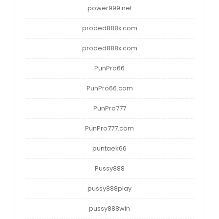
power999.net
proded888x.com
proded888x.com
PunPro66
PunPro66.com
PunPro777
PunPro777.com
puntaek66
Pussy888
pussy888play
pussy888win