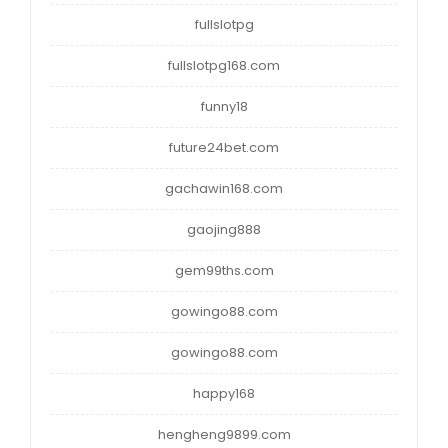
fullslotpg
fullslotpg168.com
funny18
future24bet.com
gachawin168.com
gaojing888
gem99ths.com
gowingo88.com
gowingo88.com
happy168
hengheng9899.com