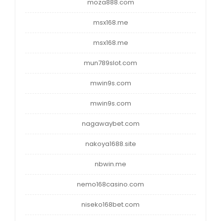
moza888.com
msx168.me
msx168.me
mun789slot.com
mwin9s.com
mwin9s.com
nagawaybet.com
nakoya1688.site
nbwin.me
nemo168casino.com
niseko168bet.com