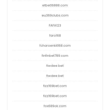
etbet16888.com
eu369clubs.com
FAFA123
faro168
fcharoenkit168.com
finfinbet789.com
fiwdee.bet
fiwdee.bet
fizz169bet.com
fizz169bet.com
fox689ok.com