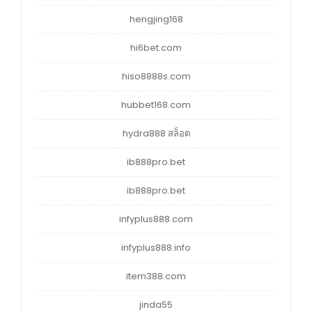
hengjing168
hi6bet.com
hiso8888s.com
hubbet168.com
hydra888 สล็อต
ib888pro.bet
ib888pro.bet
infyplus888.com
infyplus888.info
item388.com
jinda55