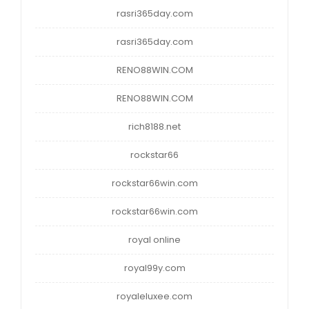
rasri365day.com
rasri365day.com
RENO88WIN.COM
RENO88WIN.COM
rich8188.net
rockstar66
rockstar66win.com
rockstar66win.com
royal online
royal99y.com
royaleluxee.com