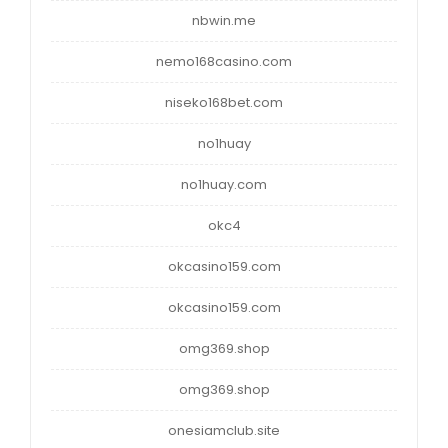
nbwin.me
nemo168casino.com
niseko168bet.com
no1huay
no1huay.com
okc4
okcasino159.com
okcasino159.com
omg369.shop
omg369.shop
onesiamclub.site