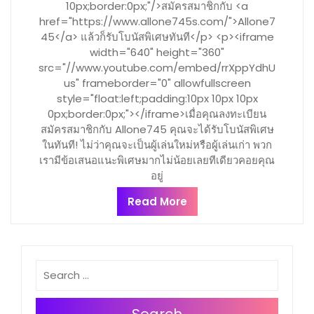
10px;border:0px;"/>สมัครสมาชิกกับ <a
href="https://www.allone745s.com/">Allone7
45</a> แล้วก็รับโบนัสพิเศษทันที</p> <p><iframe
width="640" height="360"
src="//www.youtube.com/embed/rrXppYdhU
us" frameborder="0" allowfullscreen
style="float:left;padding:10px 10px 10px
0px;border:0px;"></iframe>เมื่อคุณลงทะเบียน
สมัครสมาชิกกับ Allone745 คุณจะได้รับโบนัสพิเศษ
ในทันที! ไม่ว่าคุณจะเป็นผู้เล่นใหม่หรือผู้เล่นเก่า พวก
เรามีข้อเสนอแนะพิเศษมากไม่น้อยเลยทีเดียวคอยคุณ
อยู่
Read More
Search