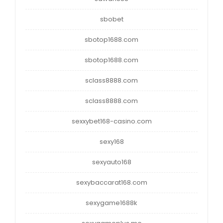
sbobet
sbotop1688.com
sbotop1688.com
sclass8888.com
sclass8888.com
sexxybet168-casino.com
sexy168
sexyauto168
sexybaccarat168.com
sexygame1688k