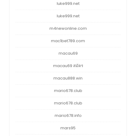
luke999.net
luke999.net
m4newonline.com
mac1bet789.com
macau69
macau69 สมัคร
macau888.win
mario678.club
mario678.club
mario678.info
mars95