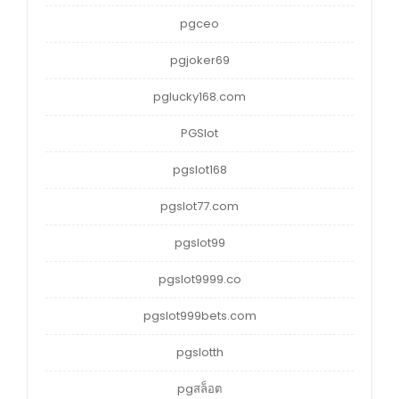
pgceo
pgjoker69
pglucky168.com
PGSlot
pgslot168
pgslot77.com
pgslot99
pgslot9999.co
pgslot999bets.com
pgslotth
pgสล็อต