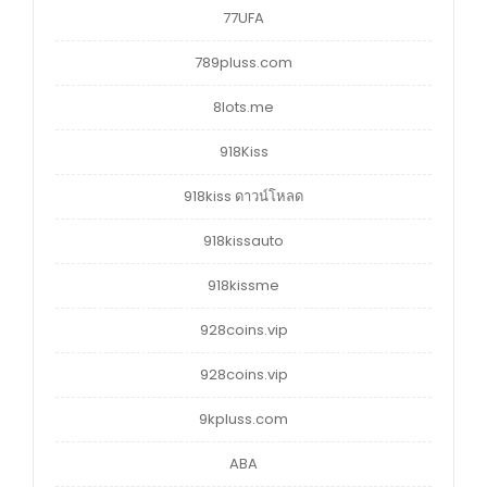
77UFA
789pluss.com
8lots.me
918Kiss
918kiss ดาวน์โหลด
918kissauto
918kissme
928coins.vip
928coins.vip
9kpluss.com
ABA