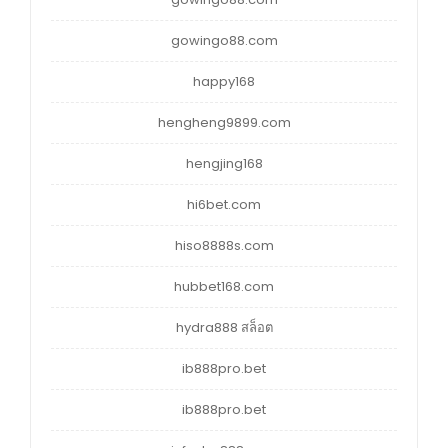
gowingo88.com
happy168
hengheng9899.com
hengjing168
hi6bet.com
hiso8888s.com
hubbet168.com
hydra888 สล็อต
ib888pro.bet
ib888pro.bet