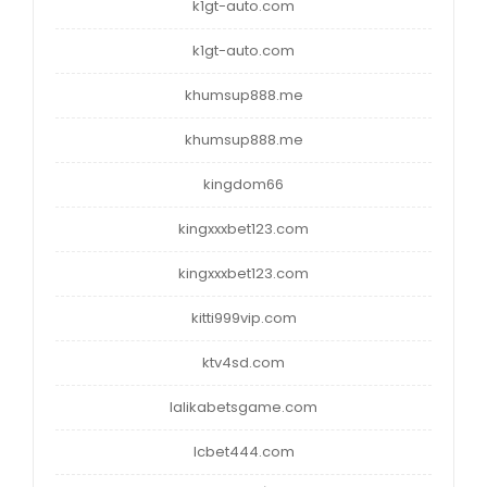
k1gt-auto.com
k1gt-auto.com
khumsup888.me
khumsup888.me
kingdom66
kingxxxbet123.com
kingxxxbet123.com
kitti999vip.com
ktv4sd.com
lalikabetsgame.com
lcbet444.com