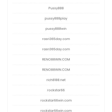
Pussy888
pussy888play
pussy888win
rasri365day.com
rasri365day.com
RENO88WIN.COM
RENO88WIN.COM
rich8188.net
rockstar66
rockstar66win.com
rockstar66win.com