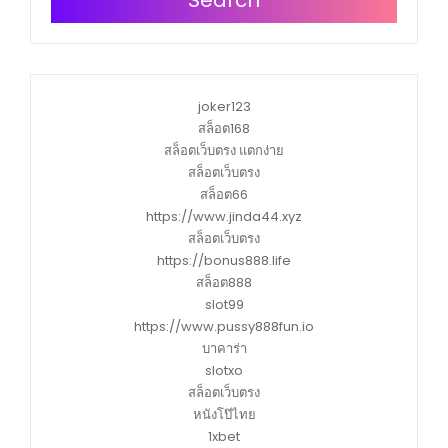
joker123
สล็อต168
สล็อตเว็บตรง แตกง่าย
สล็อตเว็บตรง
สล็อต66
https://www.jinda44.xyz
สล็อตเว็บตรง
https://bonus888.life
สล็อต888
slot99
https://www.pussy888fun.io
บาคาร่า
slotxo
สล็อตเว็บตรง
หนังโป๊ไทย
1xbet