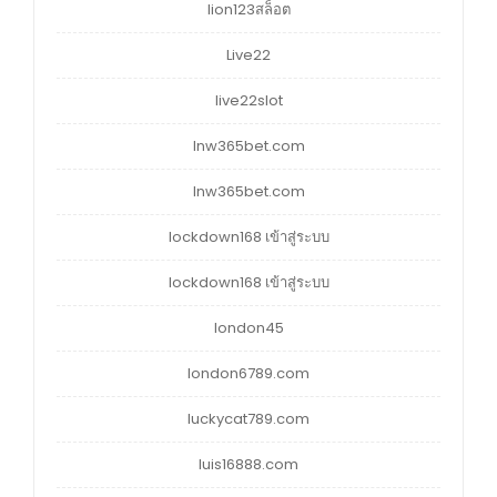
lion123สล็อต
Live22
live22slot
lnw365bet.com
lnw365bet.com
lockdown168 เข้าสู่ระบบ
lockdown168 เข้าสู่ระบบ
london45
london6789.com
luckycat789.com
luis16888.com