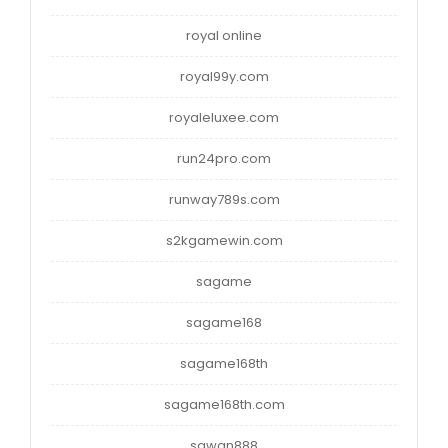
royal online
royal99y.com
royaleluxee.com
run24pro.com
runway789s.com
s2kgamewin.com
sagame
sagame168
sagame168th
sagame168th.com
sawan888