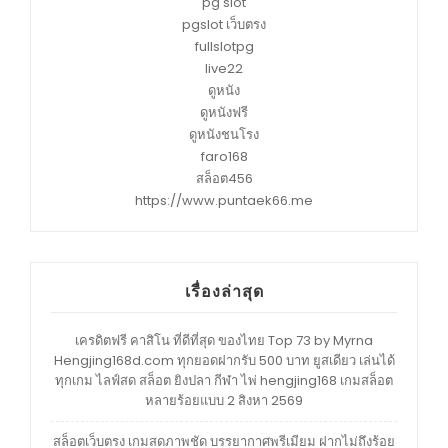
pg slot
pgslot เว็บตรง
fullslotpg
live22
ดูหนัง
ดูหนังฟรี
ดูหนังชนโรง
faro168
สล็อต456
https://www.puntaek66.me
เรื่องล่าสุด
เครดิตฟรี คาสิโน ที่ดีที่สุด ของไทย Top 73 by Myrna
Hengjing168d.com ทุกยอดฝากรับ 500 บาท ยูสเดียว เล่นได้
ทุกเกม ไลฟ์สด สล็อต ยิงปลา กีฬา ไพ่ hengjing168 เกมสล็อต
หลายร้อยแบบ 2 สิงหา 2569
สล็อตเว็บตรง เกมสดภาพชัด บรรยากาศพรีเมียม ฝากไม่ถึงร้อย