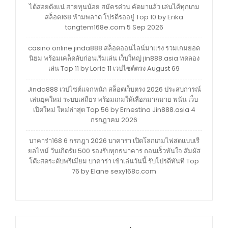
ได้สอยตังแน่ สายทุนน้อย สมัครด่วน คัดมาแล้ว เล่นได้ทุกเกม
สล็อต168 ห้ามพลาด โปรดีรออยู่ Top 10 by Erika
tangtem168e.com 5 Sep 2026
casino online jinda888 สล็อตออนไลน์มาแรง รวมเกมยอด
นิยม พร้อมเคล็ดลับก่อนเริ่มเล่น เว็บใหญ่ jin888.asia ทดลอง
เล่น Top 11 by Lorie 11 เวปไซต์ตรง August 69
Jinda888 เวปไซต์แจกหนัก สล็อตเว็บตรง 2026 ประสบการณ์
เล่นยุคใหม่ ระบบเสถียร พร้อมเกมให้เลือกมากมาย พนัน เว็บ
เปิดใหม่ ใหม่ล่าสุด Top 56 by Ernestina Jin888.asia 4
กรกฎาคม 2026
บาคาร่า168 6 กรกฎา 2026 บาคาร่า เปิดโลกเกมไพ่สดแบบเรี
ยลไทม์ วันเกิดรับ 500 รองรับทุกธนาคาร ถอนเร็วทันใจ สัมผัส
โต๊ะสดระดับพรีเมียม บาคาร่า เข้าเล่นวันนี้ รับโปรดีทันที Top
76 by Elane sexy168c.com