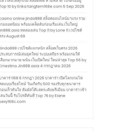
แล้ว เล่นได้ทุกเกม สล็อต168 ห้ามพลาด โปรดีรออยู่
Top 10 by Erika tangtem168e.com 5 Sep 2026
casino online jinda888 สล็อตออนไลน์มาแรง รวม
เกมยอดนิยม พร้อมเคล็ดลับก่อนเริ่มเล่น เว็บใหญ่
jin888.asia ทดลองเล่น Top 11 by Lorie 11 เวปไซต์
ตรง August 69
Jinda888 เวปไซต์แจกหนัก สล็อตเว็บตรง 2026
ประสบการณ์เล่นยุคใหม่ ระบบเสถียร พร้อมเกมให้
เลือกมากมาย พนัน เว็บเปิดใหม่ ใหม่ล่าสุด Top 56 by
Ernestina Jin888.asia 4 กรกฎาคม 2026
บาคาร่า168 6 กรกฎา 2026 บาคาร่า เปิดโลกเกมไพ่
สดแบบเรียลไทม์ วันเกิดรับ 500 รองรับทุกธนาคาร
ถอนเร็วทันใจ สัมผัสโต๊ะสดระดับพรีเมียม บาคาร่า เข้า
เล่นวันนี้ รับโปรดีทันที Top 76 by Elane
sexy168c.com