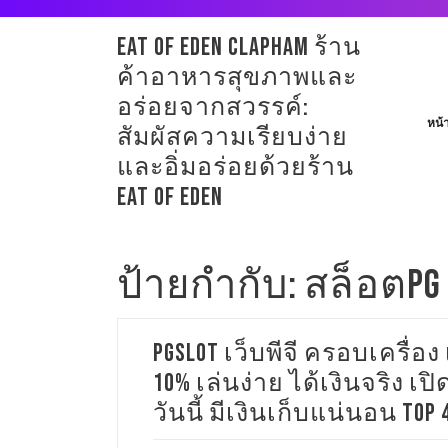
Skip
to
eat of eden clapham ร้าน
content
ค้าอาหารสุขภาพและ
อร่อยจากสวรรค์:
หน้
สัมผัสความเรียบง่าย
และอิ่มอร่อยด้วยร้าน
Eat of Eden
ป้ายกำกับ:
สล็อตpg
Pgslot เว็บพีจี ครอบเครื่อ
10% เล่นง่าย ได้เงินจริง เ
วันนี้ มีเงินเก็บแน่นอน Top 4