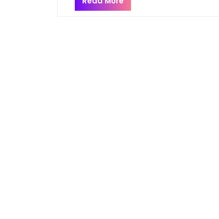
Read More