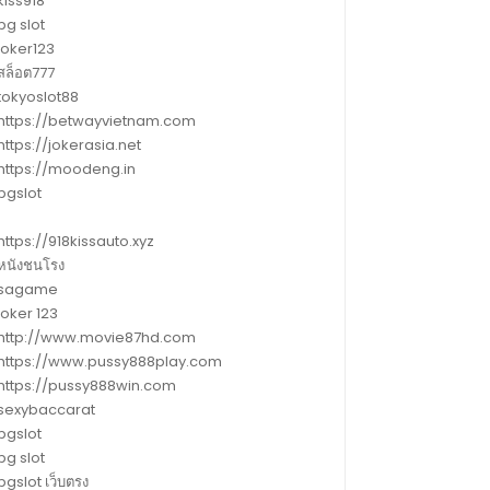
kiss918
pg slot
joker123
สล็อต777
tokyoslot88
https://betwayvietnam.com
https://jokerasia.net
https://moodeng.in
pgslot
https://918kissauto.xyz
หนังชนโรง
sagame
joker 123
http://www.movie87hd.com
https://www.pussy888play.com
https://pussy888win.com
sexybaccarat
pgslot
pg slot
pgslot เว็บตรง