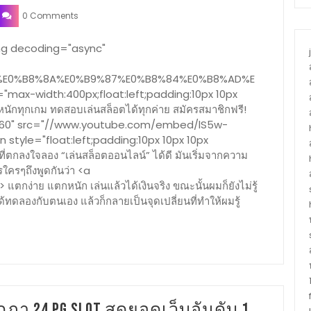
0 Comments
mg decoding="async"
80%E0%B8%8A%E0%B9%87%E0%B8%84%E0%B8%AD%E
ax-width:400px;float:left;padding:10px 10px
นักทุกเกม ทดสอบเล่นสล็อตได้ทุกค่าย สมัครสมาชิกฟรี!
"360" src="//www.youtube.com/embed/lS5w-
 style="float:left;padding:10px 10px 10px
่ตกลงใจลอง “เล่นสล็อตออนไลน์” ได้ดี มันเริ่มจากความ
รใครๆถึงพูดกันว่า <a
กง่าย แตกหนัก เล่นแล้วได้เงินจริง ขณะนั้นผมก็ยังไม่รู้
ทดลองกับตนเอง แล้วก็กลายเป็นจุดเปลี่ยนที่ทำให้ผมรู้
กฎา 24 pg slot สุดยอดเว็บอันดับ 1