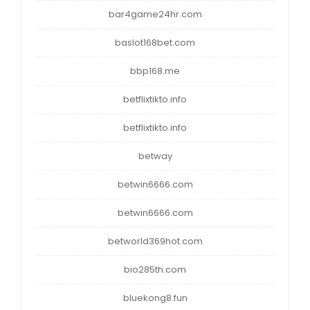
bar4game24hr.com
baslot168bet.com
bbp168.me
betflixtikto.info
betflixtikto.info
betway
betwin6666.com
betwin6666.com
betworld369hot.com
bio285th.com
bluekong8.fun