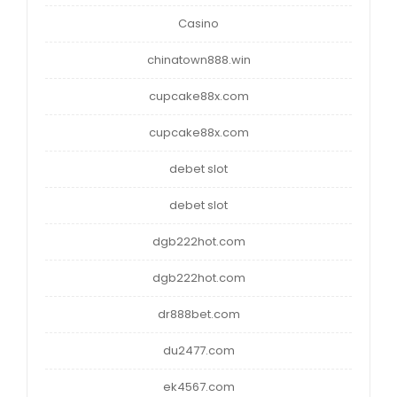
Casino
chinatown888.win
cupcake88x.com
cupcake88x.com
debet slot
debet slot
dgb222hot.com
dgb222hot.com
dr888bet.com
du2477.com
ek4567.com