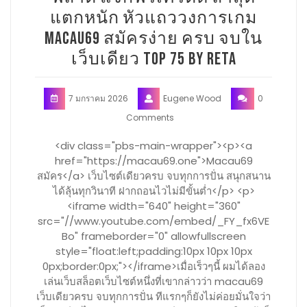
แตกหนัก หัวแถววงการเกม
macau69 สมัครง่าย ครบ จบใน
เว็บเดียว Top 75 by Reta
7 มกราคม 2026
Eugene Wood
0
Comments
<div class="pbs-main-wrapper"><p><a
href="https://macau69.one">Macau69
สมัคร</a> เว็บไซต์เดียวครบ จบทุกการปั่น สนุกสนาน
ได้ลุ้นทุกวินาที ฝากถอนไวไม่มีขั้นต่ำ</p> <p>
<iframe width="640" height="360"
src="//www.youtube.com/embed/_FY_fx6VE
Bo" frameborder="0" allowfullscreen
style="float:left;padding:10px 10px 10px
0px;border:0px;"></iframe>เมื่อเร็วๆนี้ ผมได้ลอง
เล่นเว็บสล็อตเว็บไซต์หนึ่งที่เขากล่าวว่า macau69
เว็บเดียวครบ จบทุกการปั่น ทีแรกๆก็ยังไม่ค่อยมั่นใจว่า