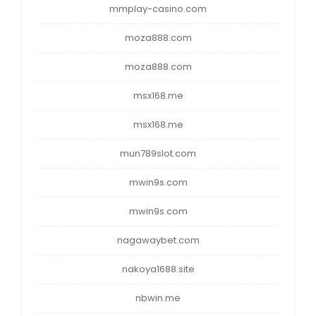
mmplay-casino.com
moza888.com
moza888.com
msx168.me
msx168.me
mun789slot.com
mwin9s.com
mwin9s.com
nagawaybet.com
nakoya1688.site
nbwin.me