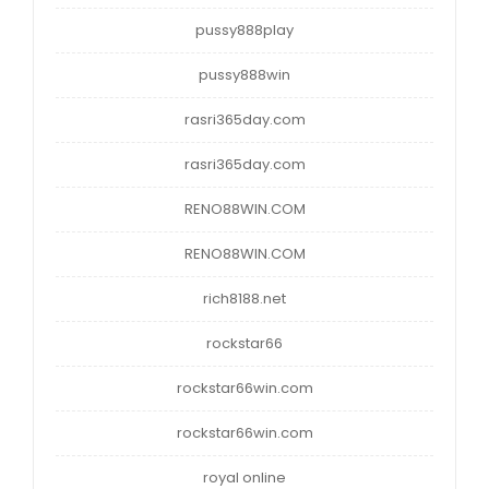
pussy888play
pussy888win
rasri365day.com
rasri365day.com
RENO88WIN.COM
RENO88WIN.COM
rich8188.net
rockstar66
rockstar66win.com
rockstar66win.com
royal online