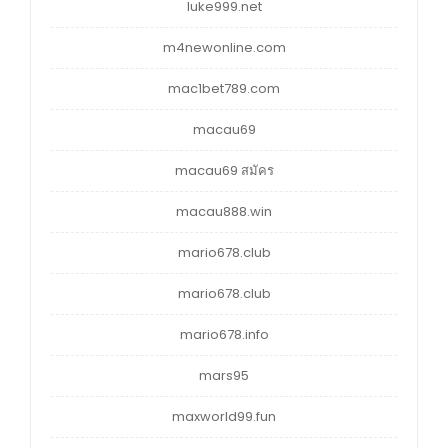
luke999.net
m4newonline.com
mac1bet789.com
macau69
macau69 สมัคร
macau888.win
mario678.club
mario678.club
mario678.info
mars95
maxworld99.fun