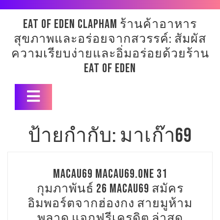
Skip
to
eat of eden clapham ร้านค้าอาหาร
content
สุขภาพและอร่อยจากสวรรค์: สัมผัส
ความเรียบง่ายและอิ่มอร่อยด้วยร้าน
Eat of Eden
Open
Button
ป้ายกำกับ:
มาเก๊า69
Macau69 macau69.one 31
กุมภาพันธ์ 26 macau69 สมัคร
อิมพอร์ตจากฮ่องกง สายมูห้าม
พลาด แจกฟรีเครดิต ล่าสุด