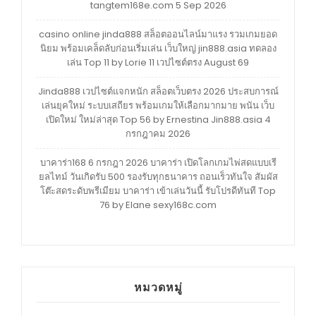
tangtem168e.com 5 Sep 2026
casino online jinda888 สล็อตออนไลน์มาแรง รวมเกมยอด
นิยม พร้อมเคล็ดลับก่อนเริ่มเล่น เว็บใหญ่ jin888.asia ทดลอง
เล่น Top 11 by Lorie 11 เวปไซต์ตรง August 69
Jinda888 เวปไซต์แจกหนัก สล็อตเว็บตรง 2026 ประสบการณ์
เล่นยุคใหม่ ระบบเสถียร พร้อมเกมให้เลือกมากมาย พนัน เว็บ
เปิดใหม่ ใหม่ล่าสุด Top 56 by Ernestina Jin888.asia 4
กรกฎาคม 2026
บาคาร่า168 6 กรกฎา 2026 บาคาร่า เปิดโลกเกมไพ่สดแบบเรี
ยลไทม์ วันเกิดรับ 500 รองรับทุกธนาคาร ถอนเร็วทันใจ สัมผัส
โต๊ะสดระดับพรีเมียม บาคาร่า เข้าเล่นวันนี้ รับโปรดีทันที Top
76 by Elane sexy168c.com
หมวดหมู่