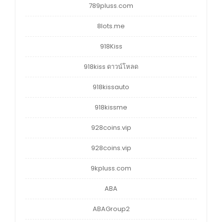
789pluss.com
8lots.me
918Kiss
918kiss ดาวน์โหลด
918kissauto
918kissme
928coins.vip
928coins.vip
9kpluss.com
ABA
ABAGroup2