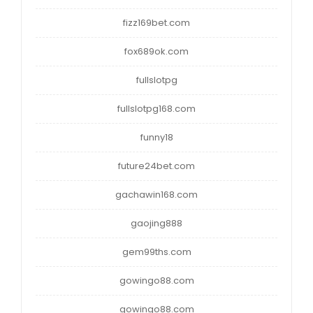
fizz169bet.com
fox689ok.com
fullslotpg
fullslotpg168.com
funny18
future24bet.com
gachawin168.com
gaojing888
gem99ths.com
gowingo88.com
gowingo88.com