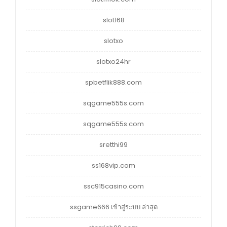
slot168
slotxo
slotxo24hr
spbetflik888.com
sqgame555s.com
sqgame555s.com
sretthi99
ss168vip.com
ssc915casino.com
ssgame666 เข้าสู่ระบบ ล่าสุด