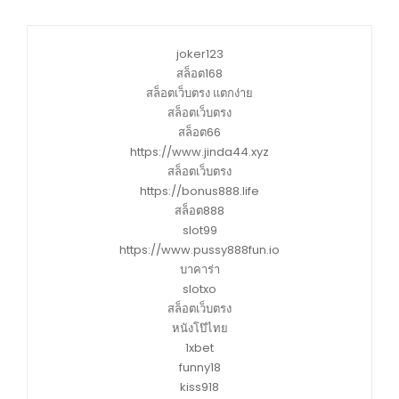
joker123
สล็อต168
สล็อตเว็บตรง แตกง่าย
สล็อตเว็บตรง
สล็อต66
https://www.jinda44.xyz
สล็อตเว็บตรง
https://bonus888.life
สล็อต888
slot99
https://www.pussy888fun.io
บาคาร่า
slotxo
สล็อตเว็บตรง
หนังโป๊ไทย
1xbet
funny18
kiss918