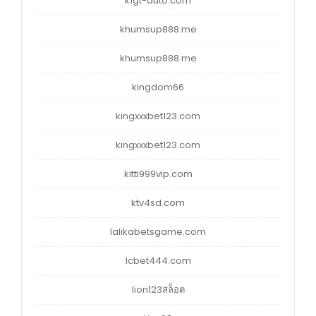
k1gt-auto.com
khumsup888.me
khumsup888.me
kingdom66
kingxxxbet123.com
kingxxxbet123.com
kitti999vip.com
ktv4sd.com
lalikabetsgame.com
lcbet444.com
lion123สล็อต