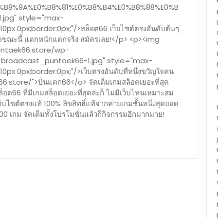
%B8%9A%E0%B8%81%E0%B8%B4%E0%B8%88%E0%B
pg" style="max-
10px 0px;border:0px;"/>สล็อต66 เว็บไซต์ตรงอันดับต้นๆ
ุดขณะนี้ แตกหนักแตกจริง สมัครเลย!</p> <p><img
untaek66.store/wp-
broadcast_puntaek66-1.jpg" style="max-
0px 0px;border:0px;"/>เว็บตรงอันดับที่หนึ่งขวัญใจคน
.store/">ปั่นแตก66</a> จัดเต็มเกมสล็อตเยอะที่สุด
็อต66 ที่มีเกมสล็อตเยอะที่สุดล่ะก็ ไม่มีเว็บไหนเหมาะสม
็บไซต์ตรงแท้ 100% ลิขสิทธิ์แท้จากค่ายเกมชั้นหนึ่งสุดยอด
000 เกม จัดเต็มทั้งโปรโมชั่นแล้วก็กิจกรรมอีกมากมาย!