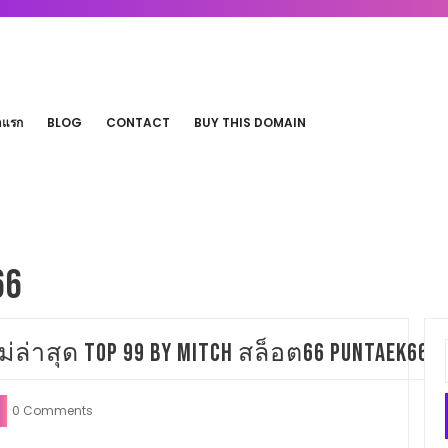
าแรก
BLOG
CONTACT
BUY THIS DOMAIN
66
หม่ล่าสุด Top 99 by Mitch สล็อต66 Puntae
0 Comments