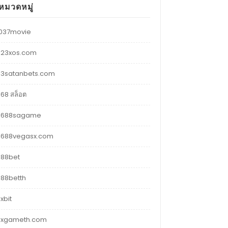
หมวดหมู่
037movie
123xos.com
13satanbets.com
168 สล็อต
1688sagame
1688vegasx.com
188bet
188betth
1xbit
1xgameth.com