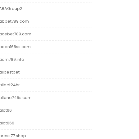
ABAGroup2
abbet789.com
acebet789.com
aden168ss.com
adm789.info
allbestbet
allbet24hr
allone745s.com
alot66
alot666
aress77.shop