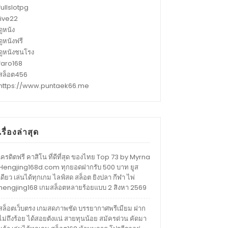
fullslotpg
live22
ดูหนัง
ดูหนังฟรี
ดูหนังชนโรง
faro168
สล็อต456
https://www.puntaek66.me
เรื่องล่าสุด
เครดิตฟรี คาสิโน ที่ดีที่สุด ของไทย Top 73 by Myrna
Hengjing168d.com ทุกยอดฝากรับ 500 บาท ยูส
เดียว เล่นได้ทุกเกม ไลฟ์สด สล็อต ยิงปลา กีฬา ไพ่
hengjing168 เกมสล็อตหลายร้อยแบบ 2 สิงหา 2569
สล็อตเว็บตรง เกมสดภาพชัด บรรยากาศพรีเมียม ฝาก
ไม่ถึงร้อย ได้สอยตังแน่ สายทุนน้อย สมัครด่วน คัดมา