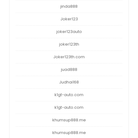
jinda888
Joker123
joker123auto
joker123th
Joker123th.com
juad888
Judhai168
k1gt-auto.com
k1gt-auto.com
khumsup888.me
khumsup888.me