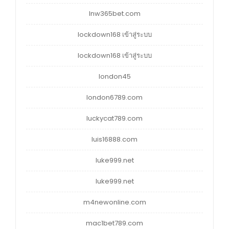
lnw365bet.com
lockdown168 เข้าสู่ระบบ
lockdown168 เข้าสู่ระบบ
london45
london6789.com
luckycat789.com
luis16888.com
luke999.net
luke999.net
m4newonline.com
mac1bet789.com