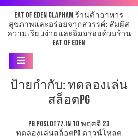
Skip
to
eat of eden clapham ร้านค้าอาหาร
content
สุขภาพและอร่อยจากสวรรค์: สัมผัส
ความเรียบง่ายและอิ่มอร่อยด้วยร้าน
Eat of Eden
Open
Button
ป้ายกำกับ:
ทดลองเล่น
สล็อตpg
Pg Pgslot77.in 10 พฤศจิ 23
ทดลองเล่นสล็อตpg ดาวน์โหลด