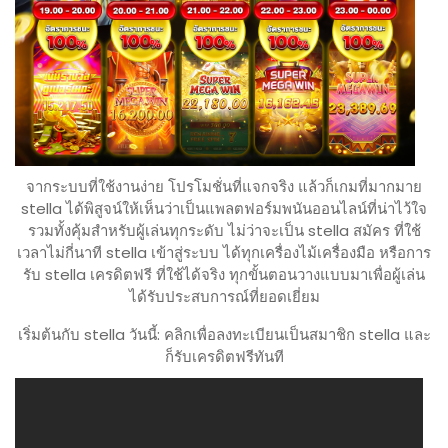
จากระบบที่ใช้งานง่าย โปรโมชั่นที่แจกจริง แล้วก็เกมที่มากมาย
stella ได้พิสูจน์ให้เห็นว่าเป็นแพลตฟอร์มพนันออนไลน์ที่น่าไว้ใจ
รวมทั้งคุ้มสำหรับผู้เล่นทุกระดับ ไม่ว่าจะเป็น stella สมัคร ที่ใช้
เวลาไม่กี่นาที stella เข้าสู่ระบบ ได้ทุกเครื่องไม้เครื่องมือ หรือการ
รับ stella เครดิตฟรี ที่ใช้ได้จริง ทุกขั้นตอนวางแบบมาเพื่อผู้เล่น
ได้รับประสบการณ์ที่ยอดเยี่ยม
เริ่มต้นกับ stella วันนี้: คลิกเพื่อลงทะเบียนเป็นสมาชิก stella และ
ก็รับเครดิตฟรีทันที