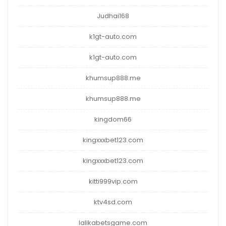
Judhai168
k1gt-auto.com
k1gt-auto.com
khumsup888.me
khumsup888.me
kingdom66
kingxxxbet123.com
kingxxxbet123.com
kitti999vip.com
ktv4sd.com
lalikabetsgame.com