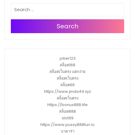
Search
joker123
สล็อต168
สล็อตเว็บตรง แตกง่าย
สล็อตเว็บตรง
สล็อต66
https://www.jinda44.xyz
สล็อตเว็บตรง
https://bonus888.life
สล็อต888
slot99
https://www.pussy888fun.io
บาคาร่า