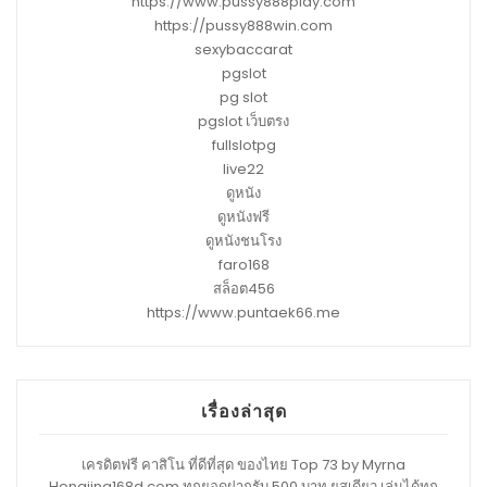
https://www.pussy888play.com
https://pussy888win.com
sexybaccarat
pgslot
pg slot
pgslot เว็บตรง
fullslotpg
live22
ดูหนัง
ดูหนังฟรี
ดูหนังชนโรง
faro168
สล็อต456
https://www.puntaek66.me
เรื่องล่าสุด
เครดิตฟรี คาสิโน ที่ดีที่สุด ของไทย Top 73 by Myrna
Hengjing168d.com ทุกยอดฝากรับ 500 บาท ยูสเดียว เล่นได้ทุก