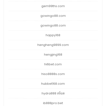
gem99ths.com
gowingo88.com
gowingo88.com
happy168
hengheng9899.com
hengjing168
hi6bet.com
hiso8888s.com
hubbet168.com
hydra888 สล็อต
ib888pro.bet