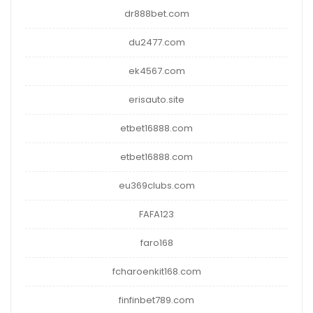
dr888bet.com
du2477.com
ek4567.com
erisauto.site
etbet16888.com
etbet16888.com
eu369clubs.com
FAFA123
faro168
fcharoenkit168.com
finfinbet789.com