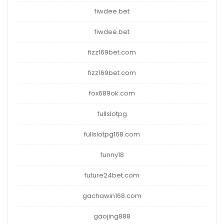
fiwdee.bet
fiwdee.bet
fizz169bet.com
fizz169bet.com
fox689ok.com
fullslotpg
fullslotpg168.com
funny18
future24bet.com
gachawin168.com
gaojing888