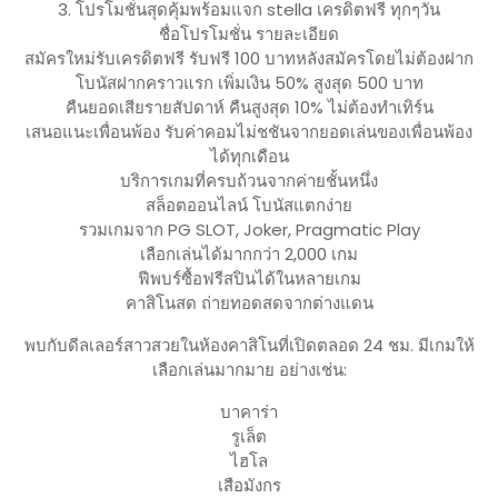
3. โปรโมชั่นสุดคุ้มพร้อมแจก stella เครดิตฟรี ทุกๆวัน
ชื่อโปรโมชั่น รายละเอียด
สมัครใหม่รับเครดิตฟรี รับฟรี 100 บาทหลังสมัครโดยไม่ต้องฝาก
โบนัสฝากคราวแรก เพิ่มเงิน 50% สูงสุด 500 บาท
คืนยอดเสียรายสัปดาห์ คืนสูงสุด 10% ไม่ต้องทำเทิร์น
เสนอแนะเพื่อนพ้อง รับค่าคอมไม่ชชันจากยอดเล่นของเพื่อนพ้อง
ได้ทุกเดือน
บริการเกมที่ครบถ้วนจากค่ายชั้นหนึ่ง
สล็อตออนไลน์ โบนัสแตกง่าย
รวมเกมจาก PG SLOT, Joker, Pragmatic Play
เลือกเล่นได้มากกว่า 2,000 เกม
ฟีพบร์ซื้อฟรีสปินได้ในหลายเกม
คาสิโนสด ถ่ายทอดสดจากต่างแดน
พบกับดีลเลอร์สาวสวยในห้องคาสิโนที่เปิดตลอด 24 ชม. มีเกมให้
เลือกเล่นมากมาย อย่างเช่น:
บาคาร่า
รูเล็ต
ไฮโล
เสือมังกร