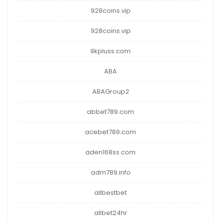
928coins.vip
928coins.vip
9kpluss.com
ABA
ABAGroup2
abbet789.com
acebet789.com
aden168ss.com
adm789.info
allbestbet
allbet24hr