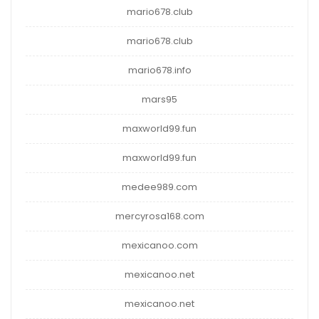
mario678.club
mario678.club
mario678.info
mars95
maxworld99.fun
maxworld99.fun
medee989.com
mercyrosa168.com
mexicanoo.com
mexicanoo.net
mexicanoo.net