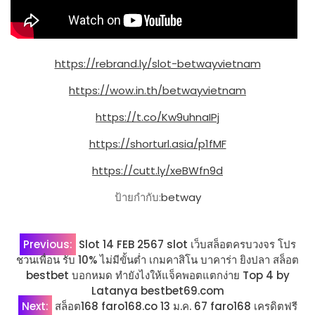
https://rebrand.ly/slot-betwayvietnam
https://wow.in.th/betwayvietnam
https://t.co/Kw9uhnaIPj
https://shorturl.asia/p1fMF
https://cutt.ly/xeBWfn9d
ป้ายกำกับ:
betway
แนะแนว
Previous:
Slot 14 FEB 2567 slot เว็บสล็อตครบวงจร โปร
ชวนเพื่อน รับ 10% ไม่มีขั้นต่ำ เกมคาสิโน บาคาร่า ยิงปลา สล็อต
เรื่อง
bestbet บอกหมด ทำยังไงให้แจ็คพอตแตกง่าย Top 4 by
Latanya bestbet69.com
Next:
สล็อต168 faro168.co 13 ม.ค. 67 faro168 เครดิตฟรี