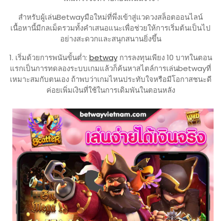
สำหรับผู้เล่นBetwayมือใหม่ที่พึ่งเข้าสู่แวดวงสล็อตออนไลน์
เนื้อหานี้มีกลเม็ดรวมทั้งคำเสนอแนะเพื่อช่วยให้การเริ่มต้นเป็นไป
อย่างสะดวกและสนุกสนานยิ่งขึ้น
1. เริ่มด้วยการพนันขั้นต่ำ:
betway
การลงทุนเพียง 10 บาทในตอน
แรกเป็นการทดลองระบบเกมแล้วก็ค้นหาสไตล์การเล่นbetwayที่
เหมาะสมกับตนเอง ถ้าพบว่าเกมไหนประทับใจหรือมีโอกาสชนะดี
ค่อยเพิ่มเงินที่ใช้ในการเดิมพันในตอนหลัง