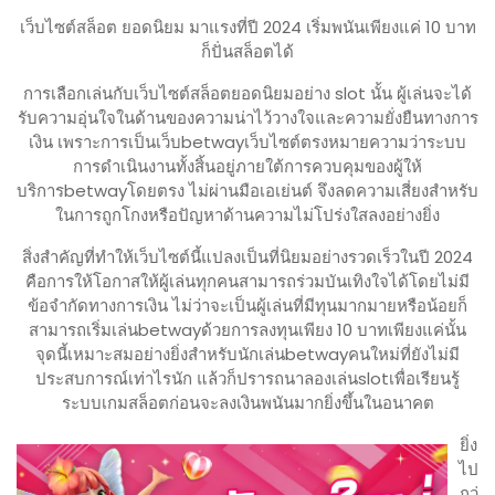
เว็บไซต์สล็อต ยอดนิยม มาแรงที่ปี 2024 เริ่มพนันเพียงแค่ 10 บาท
ก็ปั่นสล็อตได้
การเลือกเล่นกับเว็บไซต์สล็อตยอดนิยมอย่าง slot นั้น ผู้เล่นจะได้
รับความอุ่นใจในด้านของความน่าไว้วางใจและความยั่งยืนทางการ
เงิน เพราะการเป็นเว็บbetwayเว็บไซต์ตรงหมายความว่าระบบ
การดำเนินงานทั้งสิ้นอยู่ภายใต้การควบคุมของผู้ให้
บริการbetwayโดยตรง ไม่ผ่านมือเอเย่นต์ จึงลดความเสี่ยงสำหรับ
ในการถูกโกงหรือปัญหาด้านความไม่โปร่งใสลงอย่างยิ่ง
สิ่งสำคัญที่ทำให้เว็บไซต์นี้แปลงเป็นที่นิยมอย่างรวดเร็วในปี 2024
คือการให้โอกาสให้ผู้เล่นทุกคนสามารถร่วมบันเทิงใจได้โดยไม่มี
ข้อจำกัดทางการเงิน ไม่ว่าจะเป็นผู้เล่นที่มีทุนมากมายหรือน้อยก็
สามารถเริ่มเล่นbetwayด้วยการลงทุนเพียง 10 บาทเพียงแค่นั้น
จุดนี้เหมาะสมอย่างยิ่งสำหรับนักเล่นbetwayคนใหม่ที่ยังไม่มี
ประสบการณ์เท่าไรนัก แล้วก็ปรารถนาลองเล่นslotเพื่อเรียนรู้
ระบบเกมสล็อตก่อนจะลงเงินพนันมากยิ่งขึ้นในอนาคต
ยิ่ง
ไป
กว่