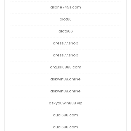
allone745s.com
alot66
alot666
aress77.shop
aress77.shop
argus16888.com
askwin88.online
askwin88.online
askyouwin888 vip
audi688.com
audi688.com