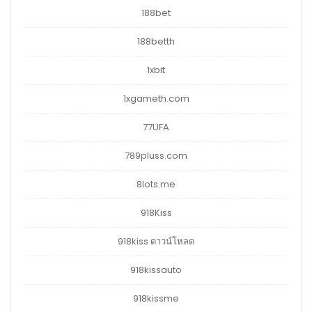
188bet
188betth
1xbit
1xgameth.com
77UFA
789pluss.com
8lots.me
918Kiss
918kiss ดาวน์โหลด
918kissauto
918kissme