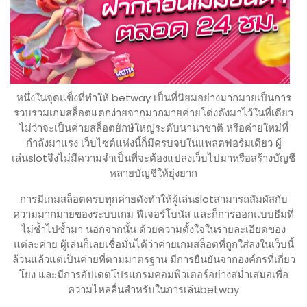
หนึ่งในจุดแข็งที่ทำให้ betway เป็นที่นิยมอย่างมากมายเป็นการ
รวบรวมเกมสล็อตแตกง่ายจากมากมายค่ายโด่งดังมาไว้ในที่เดียว
ไม่ว่าจะเป็นค่ายสล็อตยักษ์ใหญ่ระดับนานาชาติ หรือค่ายใหม่ที่
กำลังมาแรง เว็บไซต์แห่งนี้ก็มีครบจบในแพลตฟอร์มเดียว ผู้
เล่นslotจึงไม่มีความจำเป็นที่จะต้องแปลงเว็บไปมาหรือสร้างบัญชี
หลายบัญชีให้ยุ่งยาก
การมีเกมสล็อตครบทุกค่ายดังทำให้ผู้เล่นslotสามารถสัมผัสกับ
ความมากมายของระบบเกม ฟีเจอร์โบนัส และก็การออกแบบธีมที่
ไม่ซ้ำไปซ้ำมา นอกจากนั้น ด้วยความตั้งใจในรายละเอียดของ
แต่ละค่าย ผู้เล่นก็เลยเชื่อมั่นได้ว่าค่ายเกมสล็อตที่ถูกใส่ลงในเว็บนี้
ล้วนแล้วแต่เป็นค่ายที่ตามมาตรฐาน มีการยืนยันจากองค์กรที่เกี่ยว
โยง และมีการอัปเดตโปรแกรมคอมพิวเตอร์อย่างสม่ำเสมอเพื่อ
ความไหลลื่นสำหรับในการเล่นbetway