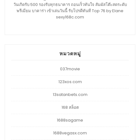
วันเกิดรับ 500 รองรับทุกธนาคาร ถอนเร็วทันใจ สัมผัสโต๊ะสดระดับ
พรีเมียม บาคาร่า เข้าเล่นวันนี้ รับโปรดีทันที Top 76 by Elane
sexy168c.com
หมวดหมู่
037movie
123xos.com
13satanbets.com
168 สล็อต
1688sagame
1688vegasx.com