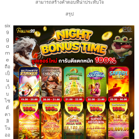
สามารถสร้างคำตอบที่น่าประทับใจ
สรุป
six
9
g
a
m
e
ถือ
เป็
น
เว็
บ
ไซ
ต์
คา
สิ
โน
ออ