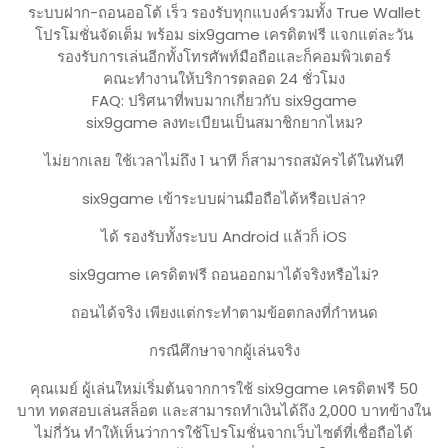
ระบบฝาก-ถอนออโต้ เร็ว รองรับทุกแบงค์รวมทั้ง True Wallet
โปรโมชั่นจัดเต็ม พร้อม six9game เครดิตฟรี แจกแต่ละวัน
รองรับการเล่นอีกทั้งโทรศัพท์มือถือและก็คอมพิวเตอร์
คณะทำงานให้บริการตลอด 24 ชั่วโมง
FAQ: ปริศนาที่พบมากเกี่ยวกับ six9game
six9game ลงทะเบียนเป็นสมาชิกยากไหม?
ไม่ยากเลย ใช้เวลาไม่ถึง 1 นาที ก็สามารถสมัครได้ในทันที
six9game เข้าระบบผ่านมือถือได้หรือเปล่า?
ได้ รองรับทั้งระบบ Android แล้วก็ iOS
six9game เครดิตฟรี ถอนออกมาได้จริงหรือไม่?
ถอนได้จริง เพียงแต่กระทำตามข้อตกลงที่กำหนด
กรณีศึกษาจากผู้เล่นจริง
คุณเมย์ ผู้เล่นใหม่เริ่มต้นจากการใช้ six9game เครดิตฟรี 50
บาท ทดสอบเล่นสล็อต และสามารถทำเงินได้ถึง 2,000 บาทข้างใน
ไม่กี่วัน ทำให้เห็นว่าการใช้โปรโมชั่นจากเว็บไซต์ที่เชื่อถือได้