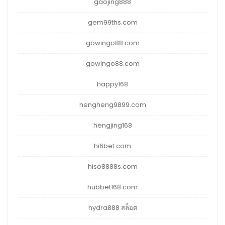
gaojing888
gem99ths.com
gowingo88.com
gowingo88.com
happy168
hengheng9899.com
hengjing168
hi6bet.com
hiso8888s.com
hubbet168.com
hydra888 สล็อต