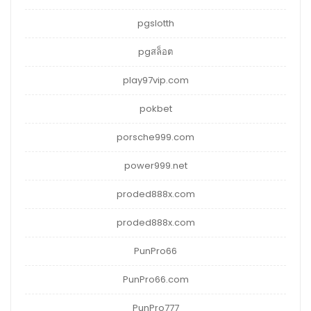
pgslotth
pgสล็อต
play97vip.com
pokbet
porsche999.com
power999.net
proded888x.com
proded888x.com
PunPro66
PunPro66.com
PunPro777