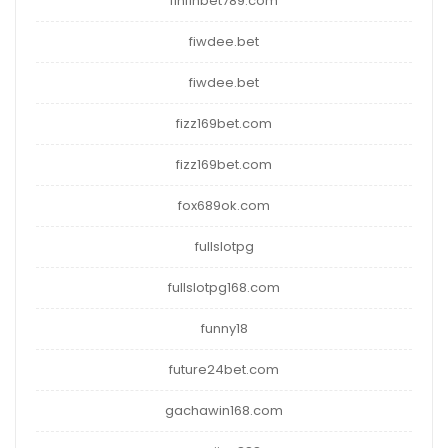
finfinbet789.com
fiwdee.bet
fiwdee.bet
fizz169bet.com
fizz169bet.com
fox689ok.com
fullslotpg
fullslotpg168.com
funny18
future24bet.com
gachawin168.com