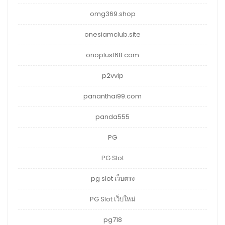
omg369.shop
onesiamclub.site
onoplus168.com
p2vvip
pananthai99.com
panda555
PG
PG Slot
pg slot เว็บตรง
PG Slot เว็บใหม่
pg718