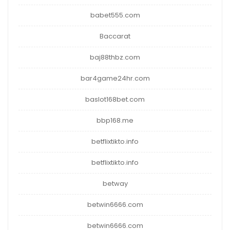
babet555.com
Baccarat
baj88thbz.com
bar4game24hr.com
baslot168bet.com
bbp168.me
betflixtikto.info
betflixtikto.info
betway
betwin6666.com
betwin6666.com