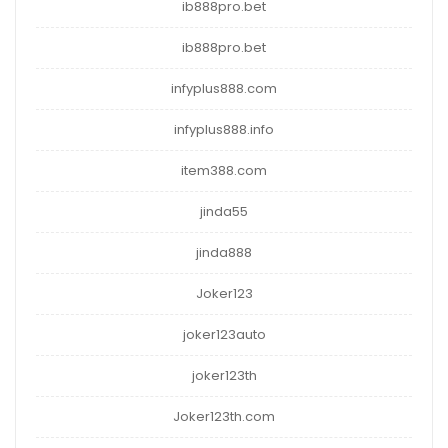
ib888pro.bet
ib888pro.bet
infyplus888.com
infyplus888.info
item388.com
jinda55
jinda888
Joker123
joker123auto
joker123th
Joker123th.com