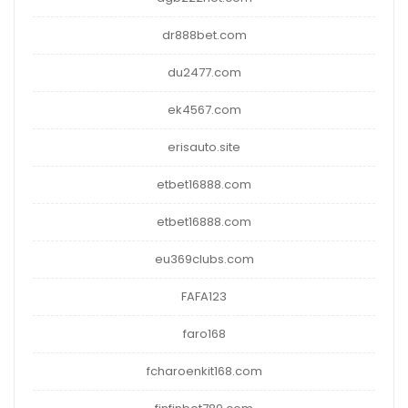
dr888bet.com
du2477.com
ek4567.com
erisauto.site
etbet16888.com
etbet16888.com
eu369clubs.com
FAFA123
faro168
fcharoenkit168.com