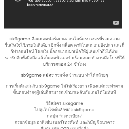
six9game คือแพลตฟอร์มเกมออนไลน์ครบวงจรที่รวมความ
รื่นเริงใจไว้ภายในที่เดียว อีกทั้ง สล็อต คาสิโนสด เกมยิงปลา และก็
กีฬาออนไลน์ โดยเว็บนี้ออกแบบมาเพื่อให้ผู้เล่นเข้าถึงได้ง่าย
รองรับอีกทั้งมือถือแล้วก็คอมพิวเตอร์ พร้อมคณะทำงานมือโปรที่ให้
บริการตลอด 24 ชั่วโมง
six9game สมัคร
รวมทั้งเข้าระบบ ทำได้กล้วยๆ
การเริ่มต้นเล่นกับ six9game ไม่ใช่เรื่องยาก เพียงแต่กระทำตาม
ขั้นตอนง่ายๆผู้เล่นก็สามารถเข้ามาเพลินกับเกมได้ในทันที
วิธีสมัคร six9game
ไปสู่เว็บไซต์หลักของ six9game
กดปุ่ม “ลงทะเบียน”
กรอกข้อมูล อาทิเช่น เบอร์โทรศัพท์ และก็บัญชีธนาคาร
ยืนยันรหัส OTP ผ่านมือถือ