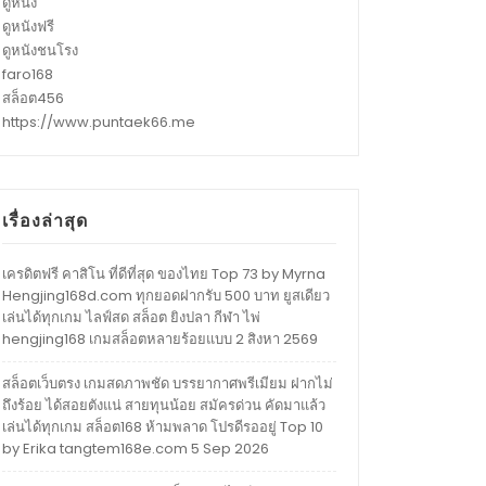
ดูหนัง
ดูหนังฟรี
ดูหนังชนโรง
faro168
สล็อต456
https://www.puntaek66.me
เรื่องล่าสุด
เครดิตฟรี คาสิโน ที่ดีที่สุด ของไทย Top 73 by Myrna
Hengjing168d.com ทุกยอดฝากรับ 500 บาท ยูสเดียว
เล่นได้ทุกเกม ไลฟ์สด สล็อต ยิงปลา กีฬา ไพ่
hengjing168 เกมสล็อตหลายร้อยแบบ 2 สิงหา 2569
สล็อตเว็บตรง เกมสดภาพชัด บรรยากาศพรีเมียม ฝากไม่
ถึงร้อย ได้สอยตังแน่ สายทุนน้อย สมัครด่วน คัดมาแล้ว
เล่นได้ทุกเกม สล็อต168 ห้ามพลาด โปรดีรออยู่ Top 10
by Erika tangtem168e.com 5 Sep 2026