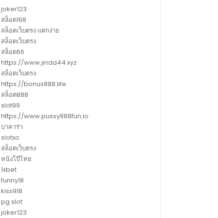
joker123
สล็อต168
สล็อตเว็บตรง แตกง่าย
สล็อตเว็บตรง
สล็อต66
https://www.jinda44.xyz
สล็อตเว็บตรง
https://bonus888.life
สล็อต888
slot99
https://www.pussy888fun.io
บาคาร่า
slotxo
สล็อตเว็บตรง
หนังโป๊ไทย
1xbet
funny18
kiss918
pg slot
joker123