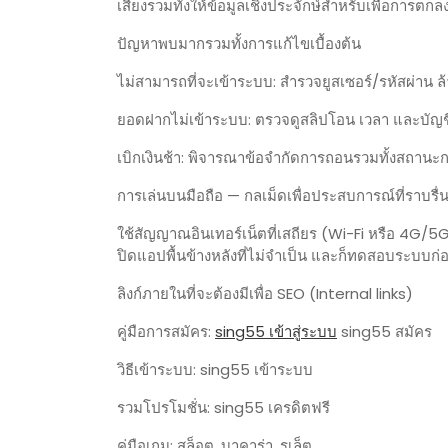
เสี่ยงรวมทั้งให้ข้อมูลเชิงประจักษ์สำหรับเพื่อการต
ปัญหาพบมากรวมทั้งการแก้ไขเบื้องต้น
ไม่สามารถที่จะเข้าระบบ: สำรวจยูสเซอร์/รหัสผ่าน ล้
ยอดฝากไม่เข้าระบบ: ตรวจดูสลิปโอน เวลา และบัญชีท
เบิกเงินช้า: พิจารณาข้อจำกัดการถอนรวมทั้งสถานะก
การเล่นบนมือถือ — กลเม็ดเพื่อประสบการณ์ที่ราบรื่
ใช้สัญญาณอินเทอร์เน็ตที่เสถียร (Wi-Fi หรือ 4G/5
ปิดแอปพื้นข้างหลังที่ไม่จำเป็น และก็ทดสอบระบบก่
ลิงก์ภายในที่จะต้องมีเพื่อ SEO (Internal links)
คู่มือการสมัคร:
sing55 เข้าสู่ระบบ
sing55 สมัคร
วิธีเข้าระบบ: sing55 เข้าระบบ
รวมโปรโมชั่น: sing55 เครดิตฟรี
คู่มือเกม: สล็อต, บาคาร่า, รูเล็ต