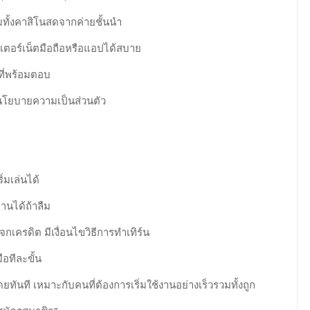
ทั้งคาสิโนสดจากค่ายชั้นนำ
นเตอร์เน็ตมือถือหรือแอปได้สบาย
ที่พร้อมตอบ
นโยบายความเป็นส่วนตัว
่มเล่นได้
่านได้ถ้าลืม
เครดิต มีเงื่อนไขวิธีการทำเทิร์น
ือทีละขั้น
ยทันที เหมาะกับคนที่ต้องการเริ่มใช้งานอย่างเร็วรวมทั้งถูก