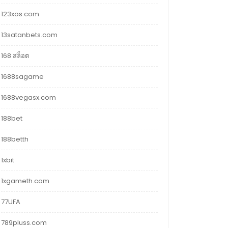
123xos.com
13satanbets.com
168 สล็อต
1688sagame
1688vegasx.com
188bet
188betth
1xbit
1xgameth.com
77UFA
789pluss.com