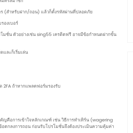
สมัครสมาชิก”
ร (สำหรับฝาก/ถอน) แล้วก็ตั้งรหัสผ่านที่ปลอดภัย
ับรองเบอร์
มชั่น ตัวอย่างเช่น sing55 เครดิตฟรี อาจมีข้อกำหนดฝากขั้น
ดและก็เริ่มเล่น
ะเปิด 2FA ถ้าหากแพลตฟอร์มรองรับ
่สำคัญคือการเข้าใจหลักเกณฑ์ เช่น วิธีการทำเทิร์น (wagering
ข้อตกลงการถอน ก่อนรับโปรโมชั่นจึงต้องประเมินความคุ้มค่า