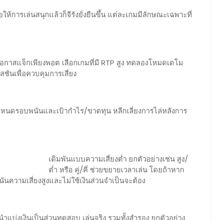
ให้การเล่นสนุกแล้วก็จีรังยั่งยืนขึ้น แต่ละเกมมีลักษณะเฉพาะที่
โอกาสแจ็กเพียงพอต เลือกเกมที่มี RTP สูง ทดลองโหมดเดโม
ชันเพื่อควบคุมการเสี่ยง
ำหนดรอบพนันและเป้ากำไร/ขาดทุน หลีกเลี่ยงการไล่หลังการ
เดิมพันแบบความเสี่ยงต่ำ ยกตัวอย่างเช่น สูง/
ต่ำ หรือ คู่/คี่ ช่วยขยายเวลาเล่น โดยถ้าหาก
ความเสี่ยงสูงและไม่ใช้เงินส่วนจำเป็นจะต้อง
ำแบ่งเงินเป็นส่วนทดสอบ เล่นจริง รวมทั้งสำรอง ยกตัวอย่าง