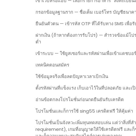
เข้าเว็บหรือแอป — เลือกรายการอาหาร “ลงทะเบียน
กรอกข้อมูลฐานราก — ชื่อเต็ม เบอร์โทร บัญชีธนาคา
ยืนยันตัวตน — เข้ารหัส OTP ที่ได้รับทาง SMS เพื่อร
ฝากเงิน (ถ้าหากต้องการรับโปร) — สำรวจข้อแม้โปรโ
ต่ำ
เข้าระบบ — ใช้ยูสเซอร์และรหัสผ่านเพื่อเข้าแดชบอร์
เทคนิคตอนสมัคร
ใช้ข้อมูลจริงเพื่อลดปัญหาเวลาเบิกเงิน
ตั้งรหัสผ่านที่แข็งแรง เก็บเอาไว้ในที่ปลอดภัย แล
อ่านข้อตกลงโปรโมชั่นก่อนกดยืนยันรับเครดิต
โปรโมชั่นและก็การใช้ sing55 เครดิตฟรี ให้คุ้มค่า
โปรโมชั่นเป็นจังหวะเพิ่มทุนทดสอบเล่น แต่ว่าสิ่งที
requirement), เกมที่อนุญาตให้ใช้เครดิตฟรี และก็
และก็ความเหมาะสมกับสไตล์การเล่นของคุณ