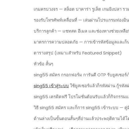
เกมครบวงจร — สล็อต บาคาร่า รูเล็ต เกมยิงปลา รวม
รองรับโทรศัพท์เคลื่อนที่ — เล่นผ่านโปรแกรมท่องอิ
บริการลูกค้า — แชทสด อีเมล และช่องทางช่วยเหลือ
มาตรการความปลอดภัย — การเข้ารหัสข้อมูลและก็
ตารางสรุป (เหมาะสำหรับ Featured Snippet)
หัวข้อ สั้นๆ
sing55 สมัคร กรอกฟอร์ม การันตี OTP รับยูสเซอร์เริ
sing55 เข้าสู่ระบบ
ใช้ยูสเซอร์แล้วก็รหัสผ่าน กู้รหัสผ
sing55 เครดิตฟรี โปรโมชั่นต้อนรับแล้วก็กิจกรรมแจก
วิธี sing55 สมัคร และก็การ sing55 เข้าระบบ — คู่ม
ด้านล่างเป็นขั้นตอนสั้นๆที่อ่านแล้วประพฤติตามได้โด