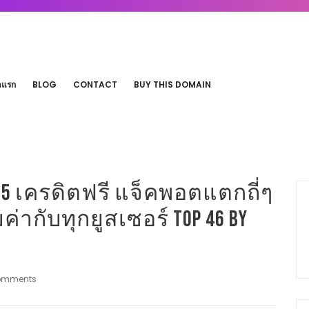
าแรก
BLOG
CONTACT
BUY THIS DOMAIN
g55 เครดิตฟรี แจ็คพอตแตกถี่ๆ
ากับทุกยูสเซอร์ Top 46 by
omments