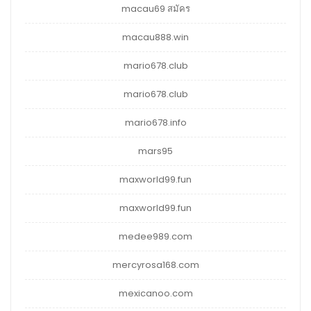
macau69 สมัคร
macau888.win
mario678.club
mario678.club
mario678.info
mars95
maxworld99.fun
maxworld99.fun
medee989.com
mercyrosa168.com
mexicanoo.com