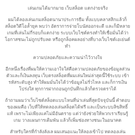
เล่นเกมได้มากมาย เว็บสล็อต แตกง่ายจริง
ผมได้ลองเล่นเกมสล็อตนานาประการธีม ทั้งแบบคลาสสิกแล้วก็
สล็อตวิดีโอล้ำยุค พบว่า อัตราการจ่ายโบนัสออกจะดี และก็มีหลาย
เกมที่เล่นไม่กี่รอบก็แตกง่าย ระบบเว็บไซต์ตรงทำให้เชื่อมั่นได้ว่า
โอกาสชนะไม่ถูกปรับลด หรือถูกล็อคผลอย่างที่บางเว็บไซต์เอเย่นต์
ทำ
ความปลอดภัยและความน่าไว้วางใจ
อีกหนึ่งเรื่องที่ผมให้ความเอาใจใส่คือความปลอดภัยของข้อมูลส่วน
ตัวและก็เงินลงทุน เว็บตรงสล็อตที่ผมเล่นใหม่ล่าสุดนี้ใช้ระบบ เข้า
รหัสระดับสูง ทำให้ผมมั่นใจได้ว่าข้อมูลไม่รั่วไหล และก็การเงิน
โปร่งใส ทุกการฝากถอนถูกบันทึกแล้วก็ตรวจตราได้
ถ้าถามผมว่าเว็บไซต์สล็อตแบบไหนที่น่าเล่นที่สุดปัจจุบันนี้ คำตอบ
ของผมคือ เว็บที่ให้ทดลองเล่นสล็อตได้ฟรี และเป็นระบบลิขสิทธิ์
แท้ เพราะไม่เพียงแค่ไม่มีอันตราย แต่ว่ายังช่วยให้พวกเราเรียนรู้
เกม วางแผนการเดิมพัน แล้วก็เพิ่มช่องทางชนะในอนาคต
สำหรับใครที่กำลังลังเล ผมเสนอแนะให้ลองเข้าไป ทดลองเล่น