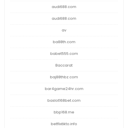
audi688.com
audi688.com
av
ba88th.com
babet555.com
Baccarat
baj88thbz.com
bar4game24hr.com
baslot168bet.com
bbp168.me
betflixtikto.info