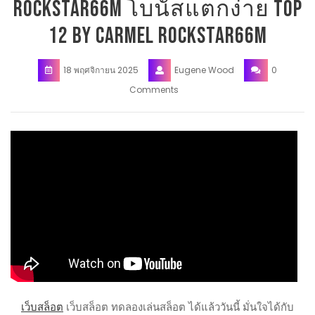
rockstar66m โบนัสแตกง่าย Top
12 by Carmel rockstar66m
18 พฤศจิกายน 2025
Eugene Wood
0
Comments
เว็บสล็อต
เว็บสล็อต ทดลองเล่นสล็อต ได้แล้ววันนี้ มั่นใจได้กับ