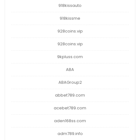
918kissauto
918kissme
928coins.vip
928coins.vip
9kpluss.com
ABA
ABAGroup2
abbet789.com
acebet789.com
aden168ss.com
adm789.info