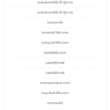
lockdown168 เข้าสู่ระบบ
lockdown168 เข้าสู่ระบบ
london45
london6789.com
luckycat789.com
luis16888.com
luke999.net
luke999.net
m4newonline.com
mac1bet789.com
macau69