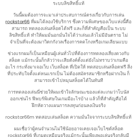
ระบบลิขสิทธิ์แท้
วันนี้ผมต้องการจะมาเล่าประสบการณ์ตรงเกี่ยวกับการเล่น
rockstar66
ที่ผมได้ลองใช้บริการ ซึ่งความพิเศษของเว็บแห่งนี้คือ
สามารถ ทดลองเล่นสล็อตได้ฟรี และก็ที่สำคัญคือเป็น ระบบ
ลิขสิทธิ์แท้ ทำให้ผมมั่นอกมั่นใจได้ว่าเล่นแล้วไม่มีอันตราย ไม่
จำเป็นที่จะต้องมาวิตกกังวลเรื่องการคดโกงหรือเกมเลียนแบบ
ช่วงแรกผมก็เป็นเหมือนผู้เล่นทั่วไปที่ต้องการทดลองเสี่ยงดวงกับ
สล็อต แม้กระนั้นก็กลัวว่าจะเสียตังค์ตั้งแต่ยังไม่ทราบว่าเกมคือ
อะไร กระทั่งมาเจอเว็บ เว็บสล็อต ที่เปิดให้ ทดสอบเล่นสล็อตฟรี สิ่ง
ที่ประทับใจตั้งแต่หนแรกเป็น ไม่ต้องสมัครสมาชิกหรือฝากเงิน ก็
สามารถเข้าไปหมุนสล็อตได้ในทันที
การทดลองเล่นนี่ช่วยให้ผมเข้าใจลักษณะของแต่ละเกมว่าโบนัส
ออกเช่นไร ฟีพบร์พิเศษในเกมมีอะไรบ้าง แล้วก็ที่สำคัญคือได้
ฝึกหัดวางแผนการลงทุนก่อนลงเงินจริง
rockstar66m ทดสอบเล่นสล็อต ความมั่นใจจากระบบลิขสิทธิ์แท้
ผมเชื่อว่าผู้คนจำนวนไม่ใช้น้อยอาจเคยเจอเว็บไซต์สล็อต
rockstar66 ที่เกมดูเหมือนจริงแม้กระนั้นเพียงพอเล่นจริงกลับมี