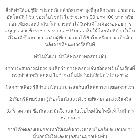
สิ่งที่ทำให้ผมรู้สึก “ปลอดภัยแล้วก็สบาย” สูงที่สุดคือระบบ ฝากถอน
อัตโนมัติ 1 วัน ของเว็บไซต์นี้ ไม่ว่าจะฝาก 50 บาท 100 บาท หรือ
ถอนเพียงแต่หลักสิบ ก็สามารถทำได้ในทันที ไม่ต้องรอคอยการ
อนุญาตจากข้าราชการ ระบบจะปรับยอดเงินให้โดยทันทีด้านในไม่
กี่วินาที ซึ่งเหมาะมากกับผู้ที่อยากเล่นได้ทันใจ หรืออยากเบิกเงิน
หลังจากที่ชนะรางวัลทันที
ทำไมถึงแนะนำให้ทดลองทดสอบเล่น
จากประสบการณ์ตรง ผมคิดว่า การทดลองเล่นสล็อตฟรี เป็นเรื่องที่
ควรทำสำหรับทุกคน ไม่ว่าจะเป็นมือใหม่หรือมือโปร เพราะ:
1.ลดการเสี่ยง รู้ดีว่าเกมไหนเหมาะสมกับสไตล์การเล่นของพวกเรา
2.เรียนรู้ฟีพบร์เกม รู้เรื่องโบนัสและตัวช่วยพิเศษก่อนลงเงินจริง
3.สร้างความเชื่อมั่นและมั่นใจ เล่นกับเว็บไซต์ลิขสิทธิ์แท้ ไม่มีการ
หลอกลวง
การได้ทดลองเล่นก่อนทำให้ผมคิดว่าเวลาลงเงินจริง จะเล่นอย่าง
มั่นอกมั่นใจและสนุกสนานมากเพิ่มขึ้น