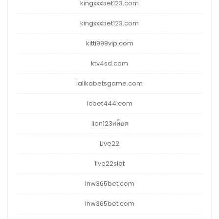
kingxxxbet123.com
kingxxxbet123.com
kitti999vip.com
ktv4sd.com
lalikabetsgame.com
lcbet444.com
lion123สล็อต
Live22
live22slot
lnw365bet.com
lnw365bet.com