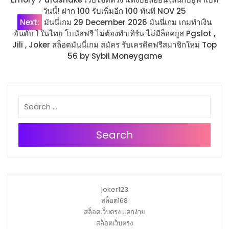
เรื่อง
วันนี้! ฝาก 100 รับเพิ่มอีก 100 ทันที NOV 25
Next:
มันนี่เกม 29 December 2026 มันนี่เกม เกมทำเงิน
อันดับ 1 ในไทย โบนัสฟรี ไม่ต้องทำเทิร์น ไม่มีล็อคยูส Pgslot ,
Jili , Joker สล็อตมันนี่เกม สมัคร รับเครดิตฟรีสมาชิกใหม่ Top
56 by Sybil Moneygame
Search
joker123
สล็อต168
สล็อตเว็บตรง แตกง่าย
สล็อตเว็บตรง