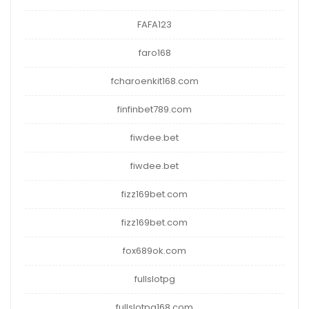
FAFA123
faro168
fcharoenkit168.com
finfinbet789.com
fiwdee.bet
fiwdee.bet
fizz169bet.com
fizz169bet.com
fox689ok.com
fullslotpg
fullslotpg168.com