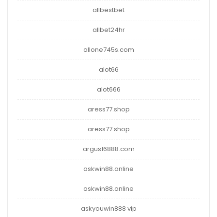
allbestbet
allbet24hr
allone745s.com
alot66
alot666
aress77.shop
aress77.shop
argus16888.com
askwin88.online
askwin88.online
askyouwin888 vip