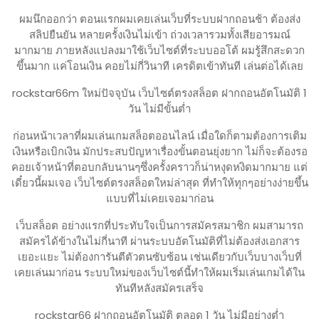
ผมนึกออกว่า ตอนแรกผมเคยเล่นเว็บที่ระบบฝากถอนช้า ต้องส่ง
สลิปยืนยัน หลายครั้งเงินไม่เข้า ถ่วงเวลารวมทั้งเสียอารมณ์
มากมาย ภายหลังแปลงมาใช้เว็บไซต์ที่ระบบออโต้ ผมรู้สึกสะดวก
ขึ้นมาก แค่โอนเงิน คอยไม่กี่วินาที เครดิตเข้าทันที เล่นต่อได้เลย
rockstar66m ใหม่ปัจจุบัน เว็บไซต์ตรงสล็อต ฝากถอนอัตโนมัติ 1
วัน ไม่มีขั้นต่ำ
ก่อนหน้าเวลาที่ผมเล่นเกมสล็อตออนไลน์ เมื่อใดก็ตามต้องการเติม
เงินหรือเบิกเงิน มักประสบปัญหาเรื่องขั้นตอนยุ่งยาก ไม่ก็จะต้องรอ
คอยเจ้าหน้าที่ตอบกลับนานๆซึ่งครั้งคราวก็น่าหงุดหงิดมากมาย แต่
เดี๋ยวนี้ผมเจอ เว็บไซต์ตรงสล็อตใหม่ล่าสุด ที่ทำให้ทุกๆอย่างง่ายขึ้น
แบบที่ไม่เคยเจอมาก่อน
เว็บสล็อต อย่างแรกที่ประทับใจเป็นการสมัครสมาชิก ผมสามารถ
สมัครได้ข้างในไม่กี่นาที ผ่านระบบอัตโนมัติที่ไม่ต้องส่งเอกสาร
เยอะแยะ ไม่ต้องการันตีตัวตนซับซ้อน เช่นเดียวกับเว็บบางเว็บที่
เคยเล่นมาก่อน ระบบใหม่ของเว็บไซต์นี้ทำให้ผมเริ่มเล่นเกมได้ใน
ทันทีหลังสมัครเสร็จ
rockstar66 ฝากถอนอัตโนมัติ ตลอด 1 วัน ไม่มีอย่างต่ำ