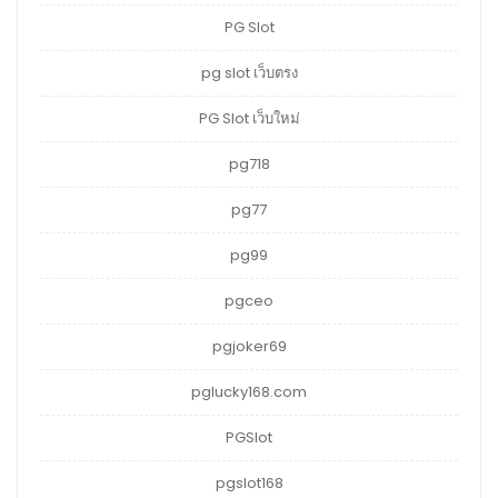
PG Slot
pg slot เว็บตรง
PG Slot เว็บใหม่
pg718
pg77
pg99
pgceo
pgjoker69
pglucky168.com
PGSlot
pgslot168