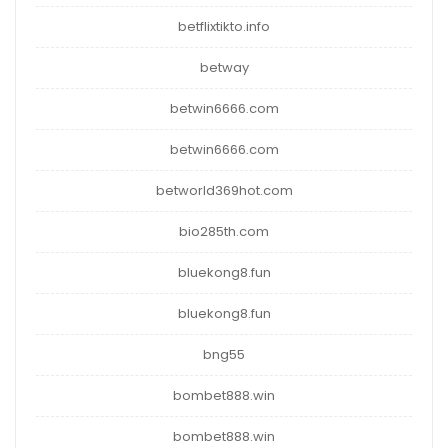
betflixtikto.info
betway
betwin6666.com
betwin6666.com
betworld369hot.com
bio285th.com
bluekong8.fun
bluekong8.fun
bng55
bombet888.win
bombet888.win