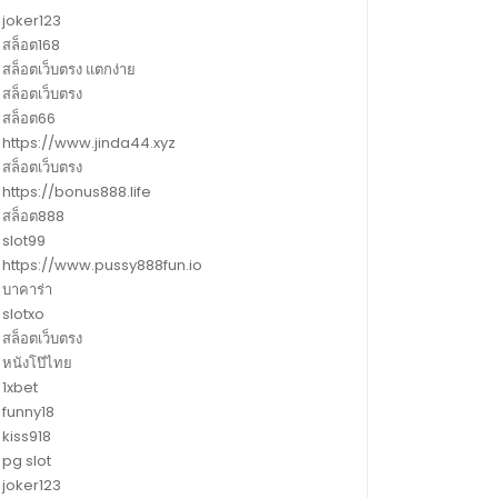
joker123
สล็อต168
สล็อตเว็บตรง แตกง่าย
สล็อตเว็บตรง
สล็อต66
https://www.jinda44.xyz
สล็อตเว็บตรง
https://bonus888.life
สล็อต888
slot99
https://www.pussy888fun.io
บาคาร่า
slotxo
สล็อตเว็บตรง
หนังโป๊ไทย
1xbet
funny18
kiss918
pg slot
joker123