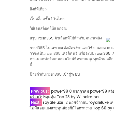
ลิงก์ที่เกี่ยว
เว็บสล็อตชั้น 1 ในไทย
วิธีเล่นสล็อตให้แตกง่าย
สรุป:
rasri365
ตัวเลือกที่ใช่สำหรับคนรุ่นหลัง
rasri365 ไม่เฉพาะแต่สมัครง่ายและใช้งานสะดวก แต่ว่
ว่าจะเป็น rasri365 เครดิตฟรี หรือระบบ
rasri365
เ
หาแพลตฟอร์มเกมออนไลน์ที่ครอบคลุมทุกด้าน คลิก ra
นี้
ป้ายกำกับ:
rasri365 เข้าสู่ระบบ
แนะแนว
Previous:
power99 8 กรกฎาคม power99 สล็อตแต
พร้อมโปรสุดคุ้ม Top 23 by Wilhelmina
เรื่อง
Next:
royaleluxe 12 พฤศจิกายน royaleluxe เครดิ
ไม่มีแอบแฝงสายทุนน้อยก็มีโอกาสรวย Top 60 by