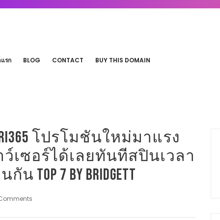
าแรก
BLOG
CONTACT
BUY THIS DOMAIN
rasri365 โปรโมชันใหม่มาแรง
ราว์เซอร์ได้เลยทันทีสปินเวลา
กัน Top 7 by Bridgett
 Comments