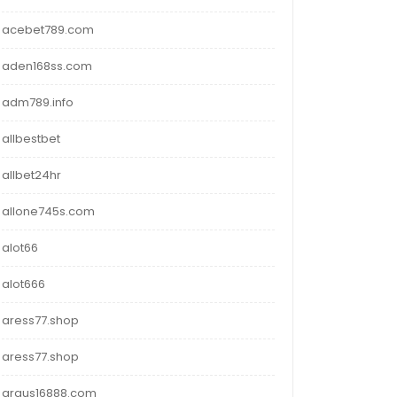
acebet789.com
aden168ss.com
adm789.info
allbestbet
allbet24hr
allone745s.com
alot66
alot666
aress77.shop
aress77.shop
argus16888.com