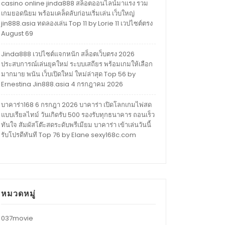
casino online jinda888 สล็อตออนไลน์มาแรง รวม
เกมยอดนิยม พร้อมเคล็ดลับก่อนเริ่มเล่น เว็บใหญ่
jin888.asia ทดลองเล่น Top 11 by Lorie 11 เวปไซต์ตรง
August 69
Jinda888 เวปไซต์แจกหนัก สล็อตเว็บตรง 2026
ประสบการณ์เล่นยุคใหม่ ระบบเสถียร พร้อมเกมให้เลือก
มากมาย พนัน เว็บเปิดใหม่ ใหม่ล่าสุด Top 56 by
Ernestina Jin888.asia 4 กรกฎาคม 2026
บาคาร่า168 6 กรกฎา 2026 บาคาร่า เปิดโลกเกมไพ่สด
แบบเรียลไทม์ วันเกิดรับ 500 รองรับทุกธนาคาร ถอนเร็ว
ทันใจ สัมผัสโต๊ะสดระดับพรีเมียม บาคาร่า เข้าเล่นวันนี้
รับโปรดีทันที Top 76 by Elane sexy168c.com
หมวดหมู่
037movie