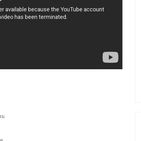
รรม
อต