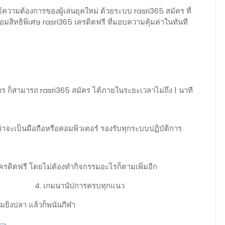
์ความต้องการของผู้เล่นยุคใหม่ ด้วยระบบ rasri365 สมัคร ที่
ร้อมสิทธิพิเศษ rasri365 เครดิตฟรี ที่มอบความคุ้มค่าในทันที
ายการ ก็สามารถ rasri365 สมัคร ได้ภายในระยะเวลาไม่ถึง 1 นาที
่ว่าจะเป็นมือถือหรือคอมพิวเตอร์ รองรับทุกระบบปฏิบัติการ
 เครดิตฟรี โดยไม่ต้องทำกิจกรรมอะไรก็ตามเพิ่มอีก
4. เกมนานัปการครบทุกแนว
มยิงปลา แล้วก็พนันกีฬา