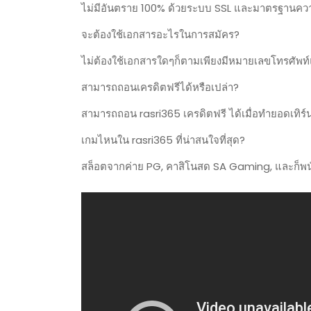
ไม่มีอันตราย 100% ด้วยระบบ SSL และมาตรฐานค
จะต้องใช้เอกสารอะไรในการสมัคร?
ไม่ต้องใช้เอกสารใดๆก็ตามเพียงมีหมายเลขโทรศัพท์
สามารถถอนเครดิตฟรีได้หรือเปล่า?
สามารถถอน rasri365 เครดิตฟรี ได้เมื่อทำยอดเทิร
เกมไหนใน rasri365 ที่น่าสนใจที่สุด?
สล็อตจากค่าย PG, คาสิโนสด SA Gaming, และก็พ