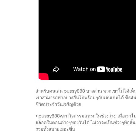
สำหรับคนเล่น pussy888 บางส่วน พวกเขาไม่ได้เห็นว่
เราสามารถทำอย่างอื่นไปพร้อมๆกับเล่นเกมได้ ซึ่งมั
ชีวิตประจำวันเจริญด้วย
• pussy888win กิจกรรมแทรกในช่วงว่าง: เมื่อเราไม่จ
สล็อตในตอนต่างๆของวันได้ ไม่ว่าจะเป็นช่วงๆพักสั
รวมทั้งสบายเยอะขึ้น