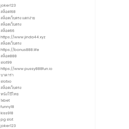
joker123
สล็อต168
สล็อตเว็บตรง แตกง่าย
สล็อตเว็บตรง
สล็อต66
https://www.jinda44.xyz
สล็อตเว็บตรง
https://bonus888.life
สล็อต888
slot99
https://www.pussy888fun.io
บาคาร่า
slotxo
สล็อตเว็บตรง
หนังโป๊ไทย
1xbet
funny18
kiss918
pg slot
joker123