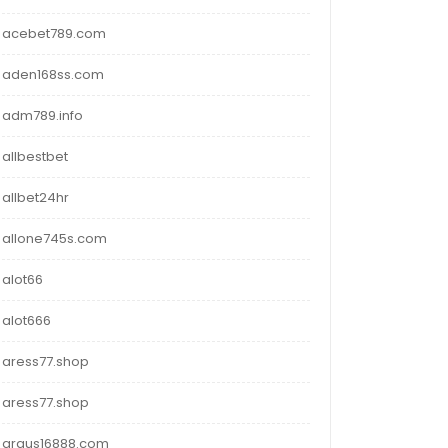
acebet789.com
aden168ss.com
adm789.info
allbestbet
allbet24hr
allone745s.com
alot66
alot666
aress77.shop
aress77.shop
argus16888.com