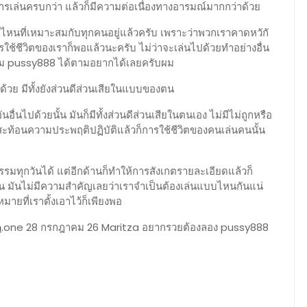
การเล่นครบกว่า แล้วก็มีความต่อเนื่องทางอารมณ์มากกว่าด้วย
แบบไหนที่เหมาะสมกับทุกคนอยู่แล้วครับ เพราะว่าพวกเราคาดหวักั
รใช้ชีวิตของเราก็พอแล้วนะครับ ไม่ว่าจะเล่นไปด้วยทำอย่างอื่น
กเกม pussy888 ได้ตามอยากได้เลยครับผม
้วย มีทั้งยังส่วนดีส่วนเสียในแบบของตน
่นไปด้วยนั้น มันก็มีทั้งส่วนดีส่วนเสียในตนเอง ไม่มีไม่ถูกหรือ
สะท้อนความประพฤติปฏิบัติแล้วก็การใช้ชีวิตของคนเล่นคนนั้น
รรมทุกวันได้ แต่อีกด้านก็ทำให้การสังเกตรายละเอียดแล้วก็
น มันไม่มีความสำคัญเลยว่าเราจำเป็นต้องเล่นแบบไหนกันแน่
ยที่เราตั้งเอาไว้ก็เพียงพอ
n
.one 28 กรกฎาคม 26 Maritza อยากรวยต้องลอง pussy888