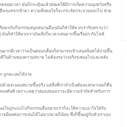
ลอดเวลา มันก็กระตุ้นแล้วส่งผลให้มีการเกิดความมุ่งหวังหรือ
กรรมอื่นๆแทรกเข้ามา ความพึงพอใจก็จะกระจัดกระจายออกไป ช่วย
นพร้อมๆกับกิจกรรมสนุกสนานอื่นๆมันก็ทำให้พวกเรารับทราบว่า
่ มันก็ทำให้พวกเราบันเทิงใจเวลาเล่นมากขึ้นเรื่อยๆ กับไลฟ์
มากมีเวลาว่างเป็นตอนๆสั้นๆก็สามารถเข้าเล่นสล็อตได้ง่ายขึ้น
็นข้อดีในด้านของความสบาย ไม่ต้องรอว่างจริงๆเสมอไปและหลัง
 ถูกละเลยได้ง่าย
ปด้วยจะมองสบายขึ้นจริง แต่สิ่งที่เราจำเป็นต้องแลกมาเลยก็คือ
มจะลดลงทันที เพราะเหตุว่าสมองของเราจะมีความจำกัดสำหรับการ
ึงพอใจถูกแบ่งไปกิจกรรมอื่นๆพวกเราก็จะให้ความเอาใจใส่กับ
มีผลต่อการเล่นได้ไม่มากมายก็น้อย ซึ่งก็ขึ้นอยู่กับตัวเราเอง