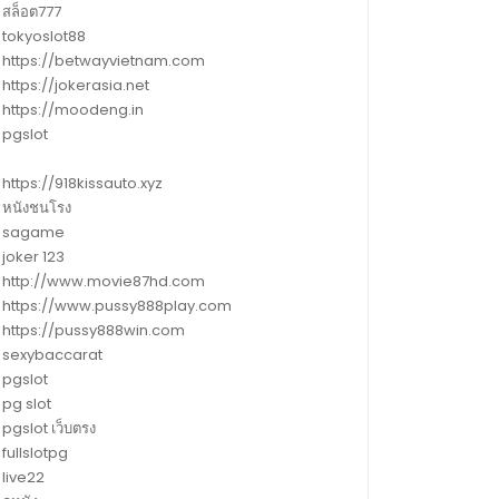
สล็อต777
tokyoslot88
https://betwayvietnam.com
https://jokerasia.net
https://moodeng.in
pgslot
https://918kissauto.xyz
หนังชนโรง
sagame
joker 123
http://www.movie87hd.com
https://www.pussy888play.com
https://pussy888win.com
sexybaccarat
pgslot
pg slot
pgslot เว็บตรง
fullslotpg
live22