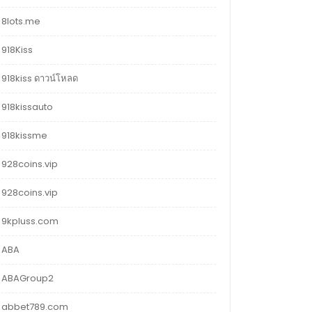
8lots.me
918Kiss
918kiss ดาวน์โหลด
918kissauto
918kissme
928coins.vip
928coins.vip
9kpluss.com
ABA
ABAGroup2
abbet789.com