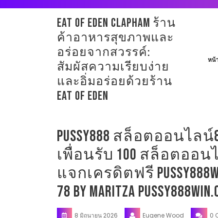
Skip
to
eat of eden clapham ร้าน
content
ค้าอาหารสุขภาพและ
อร่อยจากสวรรค์:
หน้
สัมผัสความเรียบง่าย
และอิ่มอร่อยด้วยร้าน
Eat of Eden
Pussy888 สล็อตออนไลน
เพื่อนรับ 100 สล็อตออ
แจกเครดิตฟรี pussy88
78 by Maritza pussy888win
8 มิถุนายน 2026
Eugene Wood
0 