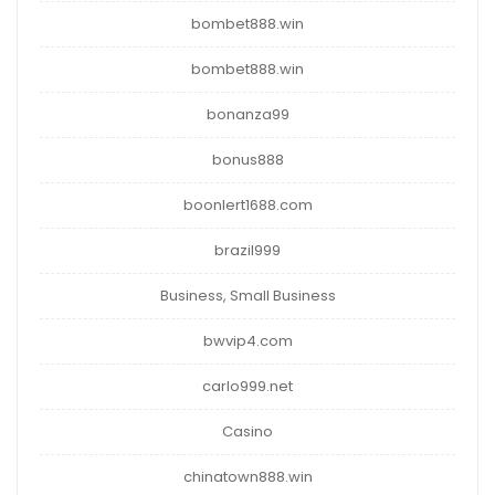
bombet888.win
bombet888.win
bonanza99
bonus888
boonlert1688.com
brazil999
Business, Small Business
bwvip4.com
carlo999.net
Casino
chinatown888.win