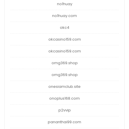
no1huay
no1huay.com
okc4
okcasino159.com
okcasino159.com
omg369.shop
omg369.shop
onesiamclub.site
onoplus168.com
p2vvip
pananthai99.com