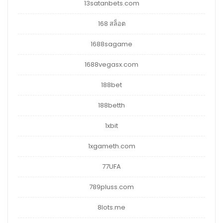
13satanbets.com
168 สล็อต
1688sagame
1688vegasx.com
188bet
188betth
1xbit
1xgameth.com
77UFA
789pluss.com
8lots.me