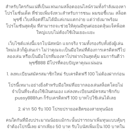
สำหรับใครกันแน่ที่เป็นแฟนเกมสล็อตออนไลน์รวมทั้งกำลังมองหา
โปรโมชั่นเด็ด ที่ช่วยเพิ่มจังหวะสำหรับการชนะ ผมขอชี้แนะ สล็อต
พุซซี่ เว็บสล็อตที่ไม่ได้มีแค่เกมแตกง่าย แต่ว่ายังมาพร้อม
โปรโมชันสุดคุ้ม ที่สามารถจะช่วยให้คุณมีทุนต่อยอดลุ้นแจ็คพ็อต
ใหญ่แบบไม่ต้องใช้เงินเยอะแยะ
เว็บไซต์แห่งนี้แจกโบนัสหนัก แจกจริง รวมทั้งรองรับทั้งยังผู้เล่น
ใหม่แล้วก็ผู้เล่นเก่า ไม่ว่าคุณจะเป็นมือใหม่ที่ต้องการเครดิตฟรีไป
ลองเล่น หรือเป็นมือโปรที่มองหาโปรฝากเงินสุดคุ้ม ผมการันตีว่า
พุซซี่888 มีโปรที่ตอบปัญหาคุณแน่นอน
1. ลงทะเบียนสมัครสมาชิกใหม่ รับเครดิตฟรี 100 ไม่ต้องฝากก่อน
โปรนี้เหมาะอย่างยิ่งสำหรับมือใหม่ที่อยากลองเล่นสล็อตโดยไม่
จำเป็นที่จะต้องใช้เงินตนเอง แค่ลงทะเบียนสมัครสมาชิกกับ
pussy888fun ก็รับเครดิตฟรี 100 บาทไปใช้เล่นได้เลย
2. ฝาก 50 รับ 100 โปรยปรายอดฮิตของสายทุนน้อย
คนใดกันที่มีงบประมาณน้อยแม้กระนั้นปรารถนาเพิ่มทุนแบบคุ้มๆ
จำต้องโปรนี้เลย ฝากเพียง 50 บาท รับโบนัสเพิ่มเป็น 100 บาทใน