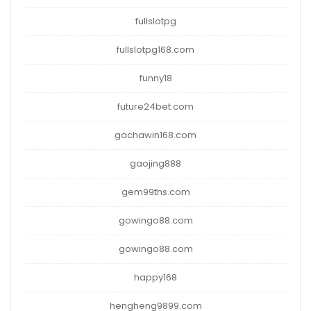
fullslotpg
fullslotpg168.com
funny18
future24bet.com
gachawin168.com
gaojing888
gem99ths.com
gowingo88.com
gowingo88.com
happy168
hengheng9899.com