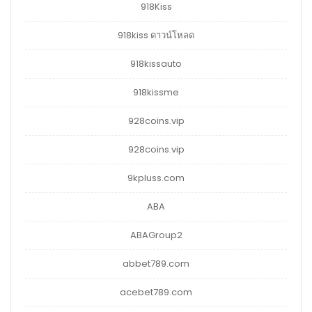
918Kiss
918kiss ดาวน์โหลด
918kissauto
918kissme
928coins.vip
928coins.vip
9kpluss.com
ABA
ABAGroup2
abbet789.com
acebet789.com