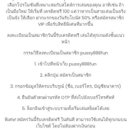
เลือกโปรโมชั่นที่เหมาะสมกับสไตล์การเล่นของคุณ อาทิเช่น ถ้า
เป็นมือใหม่ ให้เริ่มที่ เครดิตฟรี 100 แต่ว่าหากเป็นสายเล่นเป็นจริง
เป็นจัง ให้เลือก ฝากแรกของวันรับโบนัส 50% หรือสมัครสมาชิก
VIP เพื่อรับสิทธิพิเศษที่มากขึ้น
ลงทะเบียนเป็นสมาชิกวันนี้รับเครดิตฟรี เล่นได้ทุกเกมดังชั้นแนว
หน้า
กรรมวิธีลงทะเบียนเป็นสมาชิก pussy888fun
1. เข้าไปที่หน้าเว็บ pussy888fun
2. คลิกปุ่ม สมัครเป็นสมาชิก
3. กรอกข้อมูลให้ครบบริบรูณ์ (ชื่อ, เบอร์โทร, บัญชีธนาคาร)
4. ยืนยันตัวตนผ่านรหัส OTP ที่ส่งไปยังเบอร์โทรศัพท์
5. ล็อกอินเข้าสู่ระบบรวมทั้งเริ่มเล่นสล็อตได้เลย
พิเศษ! สมัครวันนี้รับเครดิตฟรี ในทันที สามารถใช้เล่นได้ทุกเกมบน
เว็บไซต์ โดยไม่ต้องฝากเงินก่อน