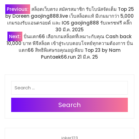
แนะแนว
Previous:
สล็อตเว็บตรง สมัครสมาชิก รับโบนัสจัดเต็ม Top 25
by Doreen gaojing888.live เว็บสล็อตแท้ มีเกมมากว่า 5,000
เรื่อง
เกมรองรับแอนดรอยด์ และ IOS gaojing888 รับเพรชฟรี คลิ๊ก
30 มี.ค. 2025
Next:
ปั่นแตก66 เลือกเกมสล็อตที่เหมาะกับคุณ Cash back
10,000 บาท พีจีสล็อต เข้าสู่ระบบตอบโจทย์ทุกความต้องการ ปั่น
แตก66 สิทธิพิเศษรอคุณอยู่เพียบ Top 23 by Nam
Puntaek66.run 21 มี.ค. 25
Search
joker123