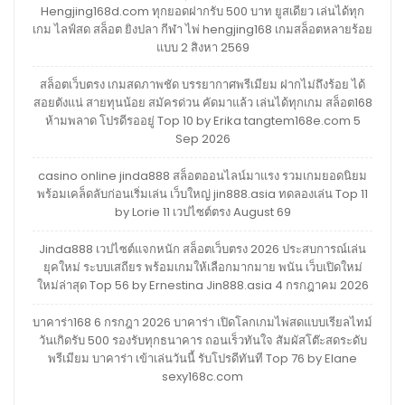
Hengjing168d.com ทุกยอดฝากรับ 500 บาท ยูสเดียว เล่นได้ทุก
เกม ไลฟ์สด สล็อต ยิงปลา กีฬา ไพ่ hengjing168 เกมสล็อตหลายร้อย
แบบ 2 สิงหา 2569
สล็อตเว็บตรง เกมสดภาพชัด บรรยากาศพรีเมียม ฝากไม่ถึงร้อย ได้
สอยตังแน่ สายทุนน้อย สมัครด่วน คัดมาแล้ว เล่นได้ทุกเกม สล็อต168
ห้ามพลาด โปรดีรออยู่ Top 10 by Erika tangtem168e.com 5
Sep 2026
casino online jinda888 สล็อตออนไลน์มาแรง รวมเกมยอดนิยม
พร้อมเคล็ดลับก่อนเริ่มเล่น เว็บใหญ่ jin888.asia ทดลองเล่น Top 11
by Lorie 11 เวปไซต์ตรง August 69
Jinda888 เวปไซต์แจกหนัก สล็อตเว็บตรง 2026 ประสบการณ์เล่น
ยุคใหม่ ระบบเสถียร พร้อมเกมให้เลือกมากมาย พนัน เว็บเปิดใหม่
ใหม่ล่าสุด Top 56 by Ernestina Jin888.asia 4 กรกฎาคม 2026
บาคาร่า168 6 กรกฎา 2026 บาคาร่า เปิดโลกเกมไพ่สดแบบเรียลไทม์
วันเกิดรับ 500 รองรับทุกธนาคาร ถอนเร็วทันใจ สัมผัสโต๊ะสดระดับ
พรีเมียม บาคาร่า เข้าเล่นวันนี้ รับโปรดีทันที Top 76 by Elane
sexy168c.com