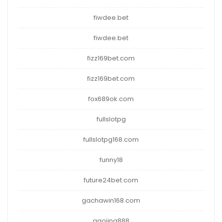
fiwdee.bet
fiwdee.bet
fizz169bet.com
fizz169bet.com
fox689ok.com
fullslotpg
fullslotpg168.com
funny18
future24bet.com
gachawin168.com
gaojing888