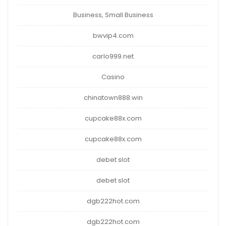
Business, Small Business
bwvip4.com
carlo999.net
Casino
chinatown888.win
cupcake88x.com
cupcake88x.com
debet slot
debet slot
dgb222hot.com
dgb222hot.com