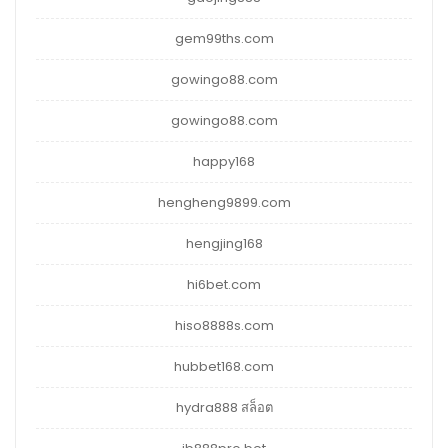
gem99ths.com
gowingo88.com
gowingo88.com
happy168
hengheng9899.com
hengjing168
hi6bet.com
hiso8888s.com
hubbet168.com
hydra888 สล็อต