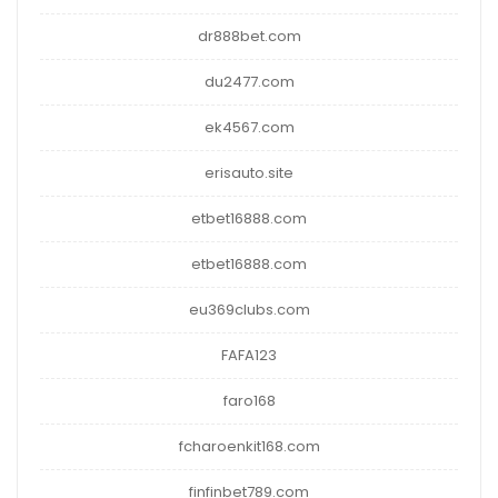
dr888bet.com
du2477.com
ek4567.com
erisauto.site
etbet16888.com
etbet16888.com
eu369clubs.com
FAFA123
faro168
fcharoenkit168.com
finfinbet789.com