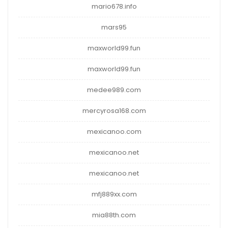
mario678.info
mars95
maxworld99.fun
maxworld99.fun
medee989.com
mercyrosa168.com
mexicanoo.com
mexicanoo.net
mexicanoo.net
mfj889xx.com
mia88th.com