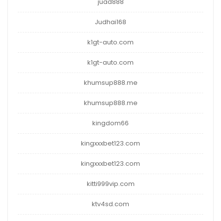
juad888
Judhai168
k1gt-auto.com
k1gt-auto.com
khumsup888.me
khumsup888.me
kingdom66
kingxxxbet123.com
kingxxxbet123.com
kitti999vip.com
ktv4sd.com