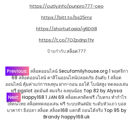
https://cutly.info/punpro777-ceo
https://bitt.to/bs25mz
https://shorturl.asia/g6DG8
https://t.co/7QZpdnpThr
ป้ายกำกับ:
สล็อต777
แนะแนว
Previous:
สล็อตออนไลน์ Secufamilyhouse.org 1 พฤศจิกา
68 สล็อตออนไลน์ คาสิโนออนไลน์ปลอดภัย อันดับ 1 สล็อต
เรื่อง
ออนไลน์ คุ้มค่าแก่การลงทุน ฝาก-ถอน ออโต้ โบนัสสูง ทดลองเล่น
ฟรี pgslot สุดมันส์ สมจริง ลงทุนน้อย Top 82 by Alyssa
Next:
Happy168 1 JAN 69 สล็อตเครดิตฟรี เว็บตรง ทำกำไร
ให้คนไทย สล็อตทดลองเล่น ฟรี ระบบทันสมัย ระดับหัวแถว บอล
บาคาร่า ยิงปลา สล็อต สล็อต168 แตกดี ถอนได้จริง Top 95 by
Brandy happy168.uk