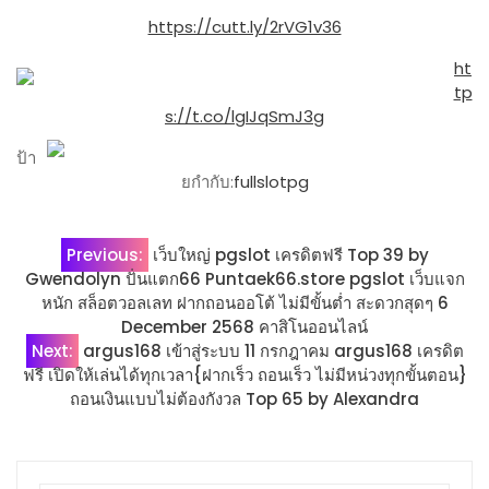
https://cutt.ly/2rVG1v36
ht
tp
s://t.co/lgIJqSmJ3g
ป้า
ยกำกับ:
fullslotpg
แนะแนว
Previous:
เว็บใหญ่ pgslot เครดิตฟรี Top 39 by
Gwendolyn ปั่นแตก66 Puntaek66.store pgslot เว็บแจก
เรื่อง
หนัก สล็อตวอลเลท ฝากถอนออโต้ ไม่มีขั้นต่ำ สะดวกสุดๆ 6
December 2568 คาสิโนออนไลน์
Next:
argus168 เข้าสู่ระบบ 11 กรกฎาคม argus168 เครดิต
ฟรี เปิดให้เล่นได้ทุกเวลา{ฝากเร็ว ถอนเร็ว ไม่มีหน่วงทุกขั้นตอน}
ถอนเงินแบบไม่ต้องกังวล Top 65 by Alexandra