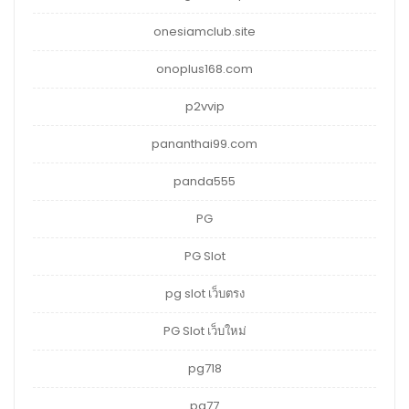
onesiamclub.site
onoplus168.com
p2vvip
pananthai99.com
panda555
PG
PG Slot
pg slot เว็บตรง
PG Slot เว็บใหม่
pg718
pg77