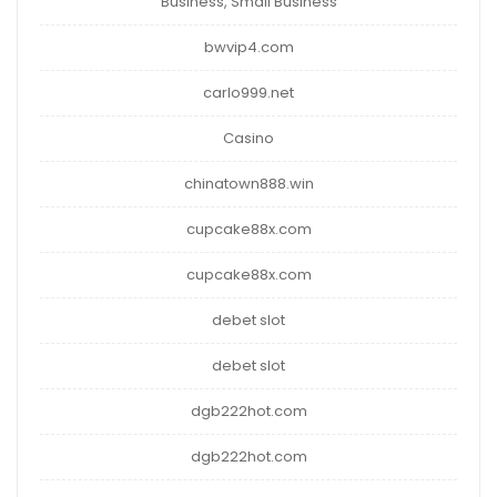
Business, Small Business
bwvip4.com
carlo999.net
Casino
chinatown888.win
cupcake88x.com
cupcake88x.com
debet slot
debet slot
dgb222hot.com
dgb222hot.com