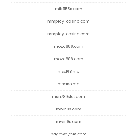
mib555s.com
mmplay-casino.com
mmplay-casino.com
moza888.com
moza888.com
msx168.me
msx168.me
mun789slot.com
mwin9s.com
mwin9s.com
nagawaybet.com