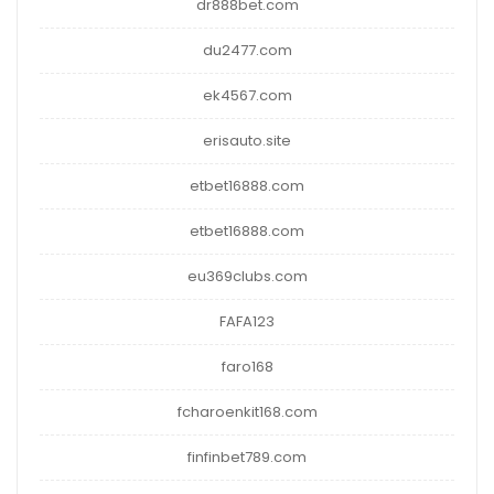
dr888bet.com
du2477.com
ek4567.com
erisauto.site
etbet16888.com
etbet16888.com
eu369clubs.com
FAFA123
faro168
fcharoenkit168.com
finfinbet789.com