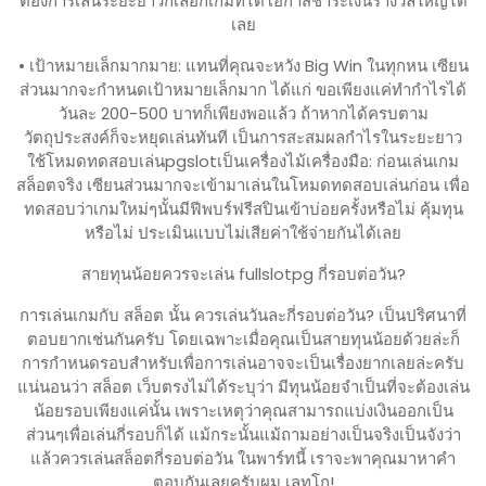
ต้องการเล่นระยะยาวก็เลือกเกมที่ได้โอกาสชำระเงินรางวัลใหญ่ได้
เลย
• เป้าหมายเล็กมากมาย: แทนที่คุณจะหวัง Big Win ในทุกหน เซียน
ส่วนมากจะกำหนดเป้าหมายเล็กมาก ได้แก่ ขอเพียงแค่ทำกำไรได้
วันละ 200-500 บาทก็เพียงพอแล้ว ถ้าหากได้ครบตาม
วัตถุประสงค์ก็จะหยุดเล่นทันที เป็นการสะสมผลกำไรในระยะยาว
ใช้โหมดทดสอบเล่นpgslotเป็นเครื่องไม้เครื่องมือ: ก่อนเล่นเกม
สล็อตจริง เซียนส่วนมากจะเข้ามาเล่นในโหมดทดสอบเล่นก่อน เพื่อ
ทดสอบว่าเกมใหม่ๆนั้นมีฟีพบร์ฟรีสปินเข้าบ่อยครั้งหรือไม่ คุ้มทุน
หรือไม่ ประเมินแบบไม่เสียค่าใช้จ่ายกันได้เลย
สายทุนน้อยควรจะเล่น fullslotpg กี่รอบต่อวัน?
การเล่นเกมกับ สล็อต นั้น ควรเล่นวันละกี่รอบต่อวัน? เป็นปริศนาที่
ตอบยากเช่นกันครับ โดยเฉพาะเมื่อคุณเป็นสายทุนน้อยด้วยล่ะก็
การกำหนดรอบสำหรับเพื่อการเล่นอาจจะเป็นเรื่องยากเลยล่ะครับ
แน่นอนว่า สล็อต เว็บตรงไม่ได้ระบุว่า มีทุนน้อยจำเป็นที่จะต้องเล่น
น้อยรอบเพียงแค่นั้น เพราะเหตุว่าคุณสามารถแบ่งเงินออกเป็น
ส่วนๆเพื่อเล่นกี่รอบก็ได้ แม้กระนั้นแม้ถามอย่างเป็นจริงเป็นจังว่า
แล้วควรเล่นสล็อตกี่รอบต่อวัน ในพาร์ทนี้ เราจะพาคุณมาหาคำ
ตอบกันเลยครับผม เลทโก!