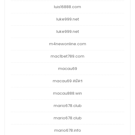
luis16888.com
luke999.net
luke999.net
m4newonline.com
mac1bet789.com
macau69
macau69 สมัคร
macau888.win
mario678.club
mario678.club
mario678.info