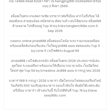
เกม ไลฟ์สด สล็อต ยิงปลา กีฬา ไพ่ hengjing168 เกมสล็อตหลายร้อย
แบบ 2 สิงหา 2569
สล็อตเว็บตรง เกมสดภาพชัด บรรยากาศพรีเมียม ฝากไม่ถึงร้อย ได้
สอยตังแน่ สายทุนน้อย สมัครด่วน คัดมาแล้ว เล่นได้ทุกเกม สล็อต168
ห้ามพลาด โปรดีรออยู่ Top 10 by Erika tangtem168e.com 5
Sep 2026
casino online jinda888 สล็อตออนไลน์มาแรง รวมเกมยอดนิยม
พร้อมเคล็ดลับก่อนเริ่มเล่น เว็บใหญ่ jin888.asia ทดลองเล่น Top 11
by Lorie 11 เวปไซต์ตรง August 69
Jinda888 เวปไซต์แจกหนัก สล็อตเว็บตรง 2026 ประสบการณ์เล่น
ยุคใหม่ ระบบเสถียร พร้อมเกมให้เลือกมากมาย พนัน เว็บเปิดใหม่
ใหม่ล่าสุด Top 56 by Ernestina Jin888.asia 4 กรกฎาคม 2026
บาคาร่า168 6 กรกฎา 2026 บาคาร่า เปิดโลกเกมไพ่สดแบบเรียลไทม์
วันเกิดรับ 500 รองรับทุกธนาคาร ถอนเร็วทันใจ สัมผัสโต๊ะสดระดับ
พรีเมียม บาคาร่า เข้าเล่นวันนี้ รับโปรดีทันที Top 76 by Elane
sexy168c.com