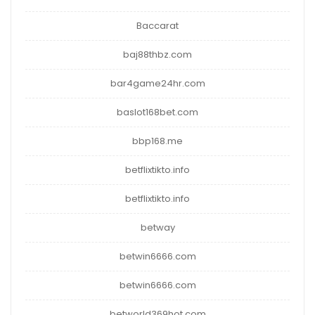
Baccarat
baj88thbz.com
bar4game24hr.com
baslot168bet.com
bbp168.me
betflixtikto.info
betflixtikto.info
betway
betwin6666.com
betwin6666.com
betworld369hot.com