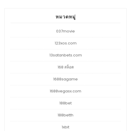
หมวดหมู่
037movie
123xos.com
13satanbets.com
168 สล็อต
1688sagame
1688vegasx.com
188bet
188betth
1xbit