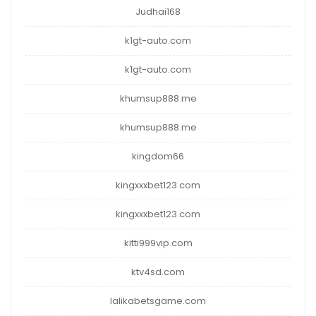
Judhai168
k1gt-auto.com
k1gt-auto.com
khumsup888.me
khumsup888.me
kingdom66
kingxxxbet123.com
kingxxxbet123.com
kitti999vip.com
ktv4sd.com
lalikabetsgame.com