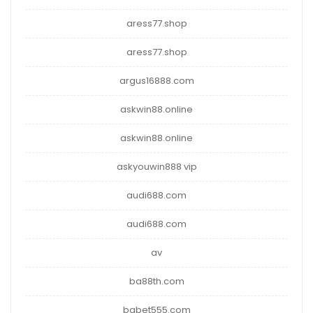
aress77.shop
aress77.shop
argus16888.com
askwin88.online
askwin88.online
askyouwin888 vip
audi688.com
audi688.com
av
ba88th.com
babet555.com