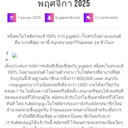
พฤศจิกา 2025
7 ตุลาคม 2025
Eugene Wood
0 Comments
สล็อตเว็บไซต์ตรงแท้ 100% จาก pgslot เว็บตรงไม่ผ่านเอเย่นต์
ที่มาแรงที่สุดเวลานี้ สนุกสนานทุกวี่วันตลอด 24 ชั่วโมง!
จั
ด
เต็มประสบการณ์การพนันที่เยี่ยมที่สุดกับ pgslot สล็อตเว็บตรงแท้
100% ไม่ผ่านเอเย่นต์ ไม่ผ่านตัวกลาง เว็บไซต์ตรงที่มาแรงที่สุด
ปัจจุบันนี้ ด้วยฐานสมาชิกมากยิ่งกว่า 800,000 user สนุกกับ
เกมpgslotมากไม่น้อยเลยทีเดียวกว่า 1,000 เกมได้ทุกวี่ทุกวัน
ตลอด 1 วัน ไม่ต้องดาวน์โหลดหรือติดตั้ง เล่นเกมที่ชอบได้เลยทันที
ทดลองเล่นฟรีได้ก่อนผู้ใด สมัครแล้วรับโปรโมชั่นเครดิตฟรีได้โดย
ทันที โดย fullslotpg เว็บไซต์ตรงของเรายังรับสมัครสมาชิกใหม่
จำนวนหลายชิ้นอยู่ครับ ถ้าคุณมองหาหนทางใหม่สำหรับเพื่อการ
ทำเงินที่ดีเยี่ยมที่สุด มาสมัครเป็นสมาชิกใหม่กับพวก
เราfullslotpgได้แล้ววันนี้ สมัครฟรี ไร้คุณค่าขนบธรรมเนียมใดๆ