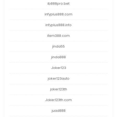
ib888pro.bet
infyplus888.com
infyplus888.info
item388.com
jinda55
jinda888
Joker123
joker123auto
joker123th
Joker123th.com
juad888