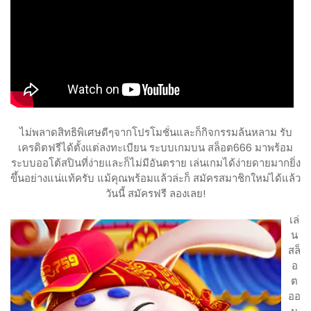
ไม่พลาดสิทธิพิเศษดีๆจากโปรโมชั่นและก็กิจกรรมล้นหลาม รับ
เครดิตฟรีได้ตั้งแต่ลงทะเบียน ระบบเกมบน สล็อต666 มาพร้อม
ระบบออโต้สปินที่ง่ายและก็ไม่มีอันตราย เล่นเกมได้ง่ายดายมากยิ่ง
ขึ้นอย่างแน่แท้ครับ แม้คุณพร้อมแล้วล่ะก็ สมัครสมาชิกใหม่ได้แล้ว
วันนี้ สมัครฟรี ลองเลย!
เล่
น
สล็
อ
ต
ออ