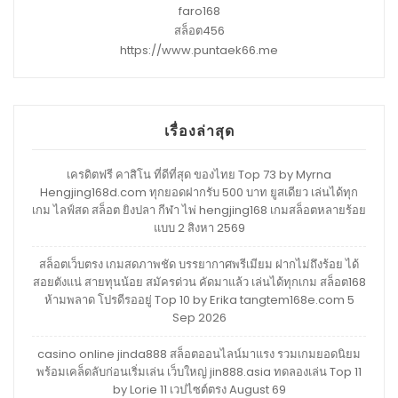
faro168
สล็อต456
https://www.puntaek66.me
เรื่องล่าสุด
เครดิตฟรี คาสิโน ที่ดีที่สุด ของไทย Top 73 by Myrna
Hengjing168d.com ทุกยอดฝากรับ 500 บาท ยูสเดียว เล่นได้ทุก
เกม ไลฟ์สด สล็อต ยิงปลา กีฬา ไพ่ hengjing168 เกมสล็อตหลายร้อย
แบบ 2 สิงหา 2569
สล็อตเว็บตรง เกมสดภาพชัด บรรยากาศพรีเมียม ฝากไม่ถึงร้อย ได้
สอยตังแน่ สายทุนน้อย สมัครด่วน คัดมาแล้ว เล่นได้ทุกเกม สล็อต168
ห้ามพลาด โปรดีรออยู่ Top 10 by Erika tangtem168e.com 5
Sep 2026
casino online jinda888 สล็อตออนไลน์มาแรง รวมเกมยอดนิยม
พร้อมเคล็ดลับก่อนเริ่มเล่น เว็บใหญ่ jin888.asia ทดลองเล่น Top 11
by Lorie 11 เวปไซต์ตรง August 69