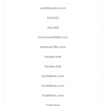
eu369clubs.com
FAFA123
faro168
fcharoenkit168.com
finfinbet789.com
fiwdee.bet
fiwdee.bet
fizz169bet.com
fizz169bet.com
fox689ok.com
fullslotpg