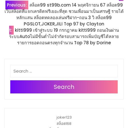
เรื่อง
Previous:
สล็อต99 st99b.com 14 พฤศจิกายน 67 สล็อต99
เว็บสล็อตที่แจกเครดิตฟรีเยอะที่สุด ชวนเพื่อนมาเป็นเศรษฐี รายได้
หลักแสน สล็อตทดลองเล่นฟรีฝาก-ถอน 3 วิ สล็อต99
PGSLOT,JOKER,JILI Top 97 by Clayton
t:
kitti999 เข้าสู่ระบบ 19 กรกฎาคม kitti999 ถอนเงินผ่าน
ระบบAutoไม่มีขั้นต่ำไม่จำกัดรอบสามารถเพิ่มบัญชีได้หลาย
รายการยอดถอนตรงทุกจำนวน Top 78 by Dorine
Search
joker123
สล็อต168