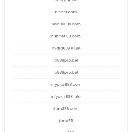
hi6bet.com
hiso8888s.com
hubbet168.com
hydra888 สล็อต
ib888pro.bet
ib888pro.bet
infyplus888.com
infyplus888.info
item388.com
jinda55