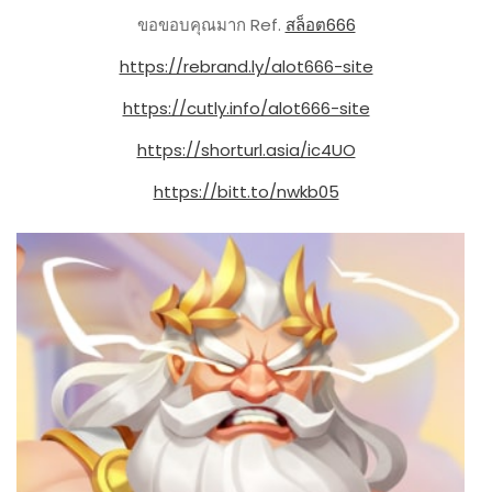
ขอขอบคุณมาก Ref.
สล็อต666
https://rebrand.ly/alot666-site
https://cutly.info/alot666-site
https://shorturl.asia/ic4UO
https://bitt.to/nwkb05