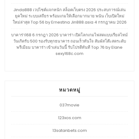
Jinda888 เวปไซต์แจกหนัก สล็อตเว็บตรง 2026 ประสบการณ์เล่น
ยุคใหม่ ระบบเสถียร พร้อมเกมให้เลือกมากมาย พนัน เว็บเปิดใหม่
ใหม่ล่าสุด Top 56 by Ernestina Jin888.asia 4 กรกฎาคม 2026
บาคาร่า168 6 กรกฎา 2026 บาคาร่า เปิดโลกเกมไพ่สดแบบเรียลไทม์
วันเกิดรับ 500 รองรับทุกธนาคาร ถอนเร็วทันใจ สัมผัสโต๊ะสดระดับ
พรีเมียม บาคาร่า เข้าเล่นวันนี้ รับโปรดีทันที Top 76 by Elane
sexy168c.com
หมวดหมู่
037movie
123xos.com
13satanbets.com