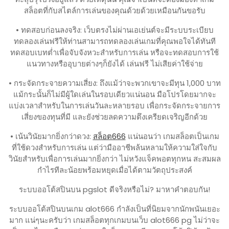
สล็อตที่กับสไตล์การเล่นของคุณด้วยด้วยเหมือนกันขอรับ
• ทดสอบก่อนลงจริง: เว็บตรงไม่ผ่านเอเย่นต์จะมีระบบระเบียบ
ทดลองเล่นฟรีให้ท่านสามารถทดลองเล่นเกมที่คุณพอใจได้ทันที
ทดสอบเบทต่ำเพื่อจับจังหวะสำหรับการเล่น หรือจะทดสอบการใช้
แนวทางหรืออุบายต่างๆก็ยังได้ เล่นฟรี ไม่เสียค่าใช้จ่าย
• กระจัดกระจายความเสี่ยง: ถึงแม้ว่าจะพวกเขาจะมีทุน 1,000 บาท
แม้กระนั้นก็ไม่มีผู้ใดเล่นในรอบเดียวแน่นอน มือโปรโดยมากจะ
แบ่งเวลาสำหรับในการเล่นวันละหลายรอบ เพื่อกระจัดกระจายการ
เสี่ยงของทุนที่มี และยังช่วยลดความตึงเครียดเจริญอีกด้วย
• เน้นวินัยมากยิ่งกว่าดวง:
สล็อต666
แน่นอนว่า เกมสล็อตเป็นเกม
ที่ใช้ดวงสำหรับการเล่น แต่ว่ามืออาชีพล้นหลามให้ความใส่ใจกับ
วินัยสำหรับเพื่อการเล่นมากยิ่งกว่า ไม่หวังแจ็คพอตทุกหน สะสมผล
กำไรทีละน้อยพร้อมหยุดเมื่อได้ตามวัตถุประสงค์
ระบบออโต้สปินบน pgslot ดีจริงหรือไม่? มาหาคำตอบกัน!
ระบบออโต้สปินบนเกม alot666 กำลังเป็นที่นิยมจากนักพนันเยอะ
มาก แน่ๆนะครับว่า เกมสล็อตทุกเกมบนเว็บ alot666 pg ไม่ว่าจะ