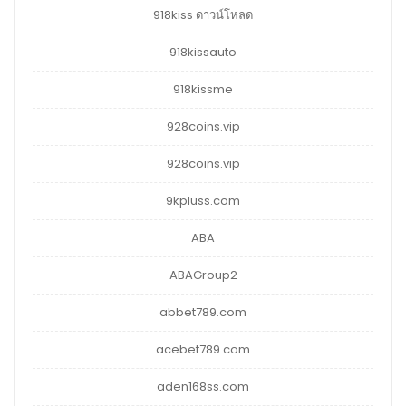
918kiss ดาวน์โหลด
918kissauto
918kissme
928coins.vip
928coins.vip
9kpluss.com
ABA
ABAGroup2
abbet789.com
acebet789.com
aden168ss.com