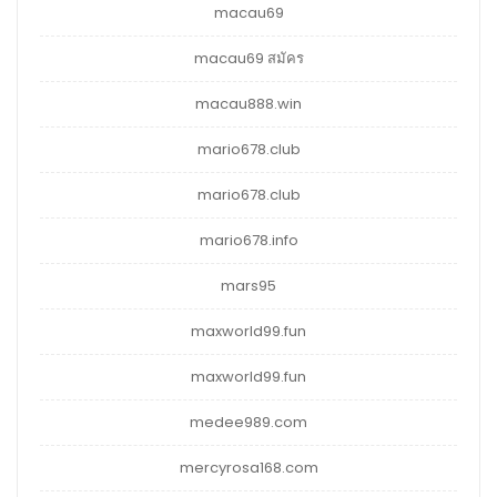
macau69
macau69 สมัคร
macau888.win
mario678.club
mario678.club
mario678.info
mars95
maxworld99.fun
maxworld99.fun
medee989.com
mercyrosa168.com