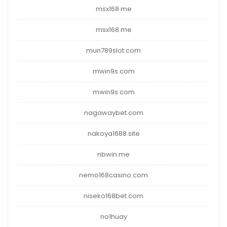
msx168.me
msx168.me
mun789slot.com
mwin9s.com
mwin9s.com
nagawaybet.com
nakoya1688.site
nbwin.me
nemo168casino.com
niseko168bet.com
no1huay