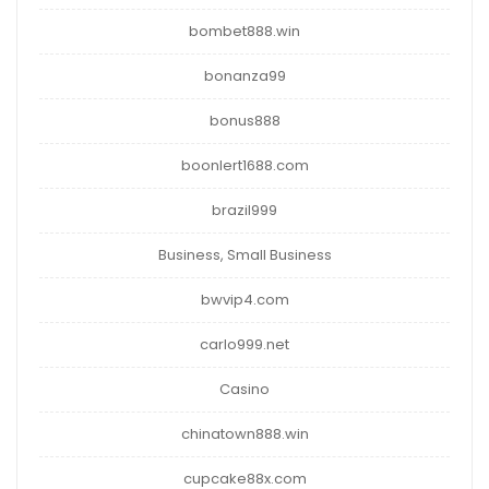
bombet888.win
bonanza99
bonus888
boonlert1688.com
brazil999
Business, Small Business
bwvip4.com
carlo999.net
Casino
chinatown888.win
cupcake88x.com