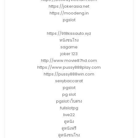
https://jokerasia.net
https://moodeng.in
pgslot
https://918kissauto.xyz
หนังชนโรง
sagame
joker 123
http://www.movie87hd.com
https://www.pussy888play.com
https://pussy888win.com
sexybaccarat
pgslot
pg slot
pgslot เว็บตรง
fullslotpg
live22
ดูหนัง
ดูหนังฟรี
ดูหนังชนโรง