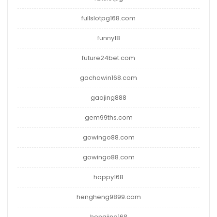
fullslotpg168.com
funny18
future24bet.com
gachawin168.com
gaojing888
gem99ths.com
gowingo88.com
gowingo88.com
happy168
hengheng9899.com
hengjing168