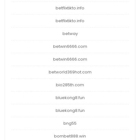
betflixtikto.info
betflixtikto.info
betway
betwin6666.com
betwin6666.com
betworld369hot.com
bio285th.com
bluekong8.fun
bluekong8.fun
bng55
bombet888.win